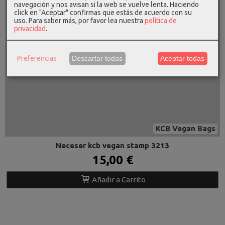
navegación y nos avisan si la web se vuelve lenta. Haciendo
click en "Aceptar" confirmas que estás de acuerdo con su
uso.
Para saber más, por favor lea nuestra
política de
privacidad
.
Preferencias
Descartar todas
Aceptar todas
KCB Vegan Bags
Neceser kcb vegan stamp 3213
15,00 €
Añadir a Carrito