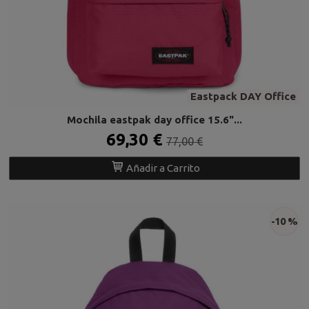
Eastpack DAY Office
Mochila eastpak day office 15.6"...
69,30 €
77,00 €
Añadir a Carrito
-10 %