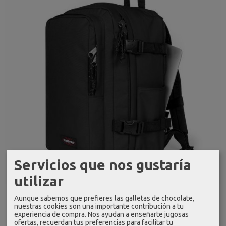
Servicios que nos gustaría
PC 15.6"
utilizar
Mochila cabina eastpak cabin pak'r...
Aunque sabemos que prefieres las galletas de chocolate,
81,00 €
nuestras cookies son una importante contribución a tu
90,00 €
experiencia de compra. Nos ayudan a enseñarte jugosas
ofertas, recuerdan tus preferencias para facilitar tu