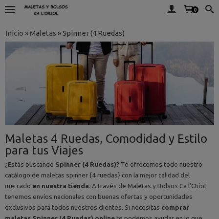
0
Inicio
»
Maletas
»
Spinner (4 Ruedas)
Maletas 4 Ruedas, Comodidad y Estilo
para tus Viajes
¿Estás buscando
Spinner (4 Ruedas)
? Te ofrecemos todo nuestro
catálogo de maletas spinner {4 ruedas} con la mejor calidad del
mercado
en nuestra tienda
. A través de Maletas y Bolsos Ca l'Oriol
tenemos envíos nacionales con buenas ofertas y oportunidades
exclusivos para todos nuestros clientes. Si necesitas
comprar
maletas Spinner (4 Ruedas) online
te podemos ayudar en lo que