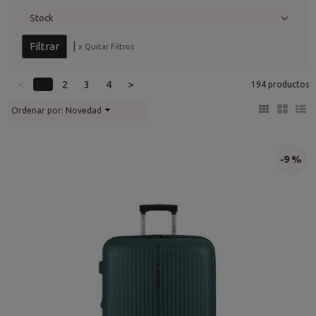
Stock
|
x Quitar Filtros
<
1
2
3
4
>
194 productos
Ordenar por:
Novedad
-9 %