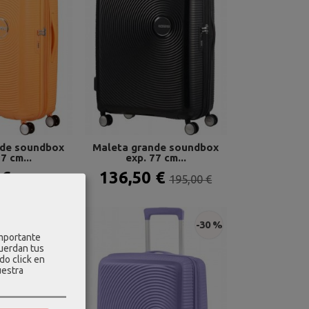
nde soundbox
Maleta grande soundbox
7 cm...
exp. 77 cm...
 €
136,50 €
195,00 €
195,00 €
-30 %
-30 %
importante
cuerdan tus
do click en
uestra