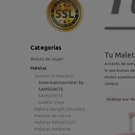
Categorías
Tu Maleta
Bolsos de mujer
A través de nue
Maletas
lo que buscas de
Spinner (4 Ruedas)
envíos a penínsu
American tourister by
compra.
SAMSONITE
SAMSONITE
Ordenar por:
N
GABOL Viaje
Maleta Upright (2ruedas)
Maletas de cabina
Maletas INFANTILES
Maletas Medianas