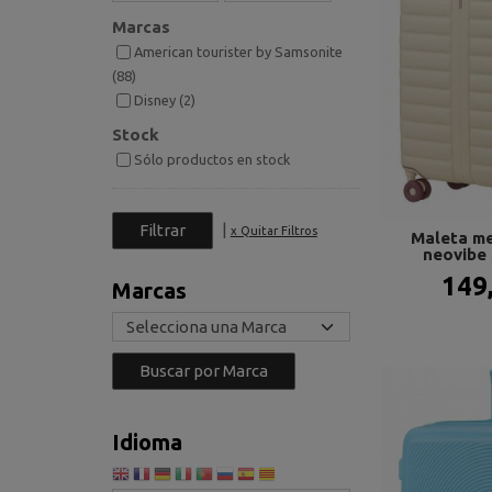
Marcas
American tourister by Samsonite
(88)
Disney (2)
Stock
Sólo productos en stock
|
x Quitar Filtros
Maleta me
neovibe 
149
Marcas
Idioma