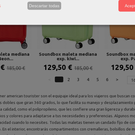
s
Descartar todas
Acept
leta mediana
Soundbox maleta mediana
Soundbox ma
Neon...
exp. kiwi...
exp. P
 €
129,50 €
129,50
185,00 €
185,00 €
<
1
2
3
4
5
6
>
ner american tourister son el equipaje ideal para los viajeros que buscan c
s dobles que giran 360 grados, lo que facilita su manejo y desplazamiento 
a calidad, como el polipropileno, que les confiere una gran ligereza y durab
os y colores para adaptarse a tus necesidades y preferencias. Algunos m
cidad cuando lo necesites. Todas las maletas tienen un candado fijo de com
. En el interior, encontrarás compartimentos con cremalleras, bolsillos de m