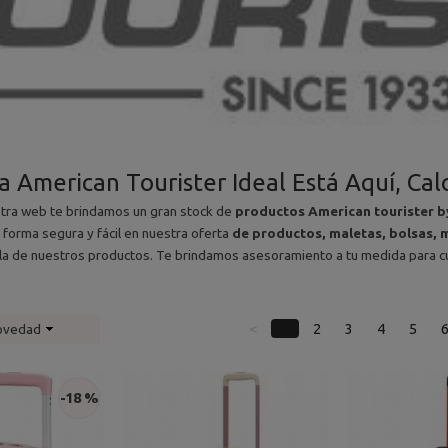
 American Tourister Ideal Está Aquí, Cal
stra web te brindamos un gran stock de
productos American tourister
 forma segura y fácil en nuestra oferta
de productos, maletas, bolsas, m
la de nuestros productos. Te brindamos asesoramiento a tu medida para c
<
1
2
3
4
5
ovedad
-18 %