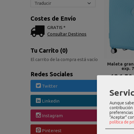
Costes de Envío
GRATIS *
Consultar Destinos
Tu Carrito (0)
El carrito de la compra está vacío
Maleta gra
exp. 7
Redes Sociales
136,50
Twitter
Servic
Linkedin
Aunque sabem
contribución
preferencias 
Instagram
"Aceptar" co
política de p
Pinterest