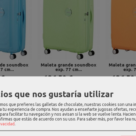
nde soundbox
Maleta grande soundbox
Maleta gra
7 cm...
exp. 77 cm...
exp. 7
 €
136,50 €
136,50
195,00 €
195,00 €
ios que nos gustaría utilizar
-30 %
-30 %
os que prefieres las galletas de chocolate, nuestras cookies son una 
 a tu experiencia de compra. Nos ayudan a enseñarte jugosas ofertas, re
para facilitar tu navegación y nos avisan si la web se vuelve lenta. Hacien
nfirmas que estás de acuerdo con su uso.
Para saber más, por favor lea n
rivacidad
.