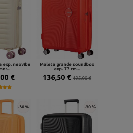
a exp. neovibe
Maleta grande soundbox
er...
exp. 77 cm...
,00 €
136,50 €
195,00 €
★★★
★★★
-30 %
-30 %