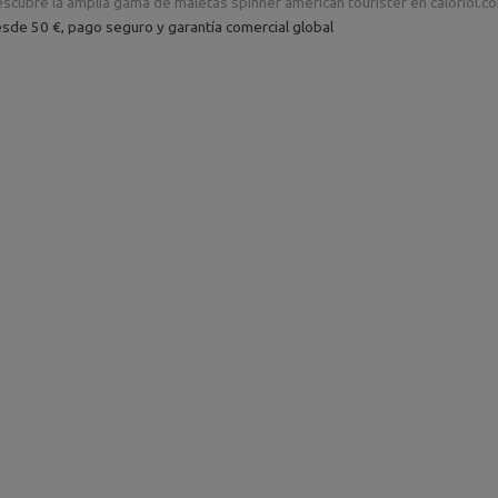
scubre la amplia gama de maletas spinner american tourister en caloriol.c
esde 50 €, pago seguro y garantía comercial global