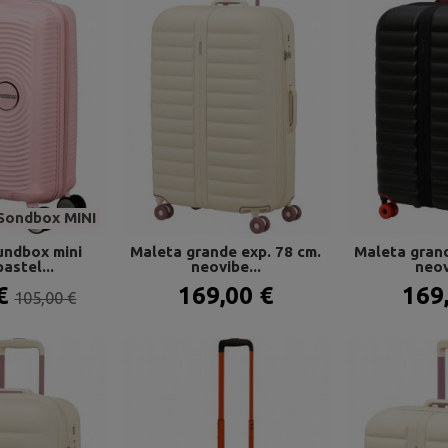
Sondbox MINI
undbox mini
Maleta grande exp. 78 cm.
Maleta grand
astel...
neovibe...
neov
 €
169,00 €
169
105,00 €