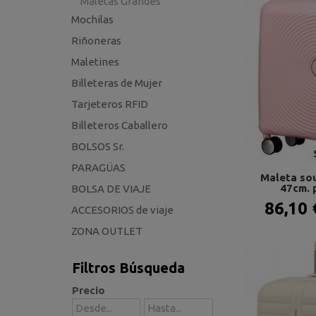
Maletas Grandes
Mochilas
Riñoneras
Maletines
Billeteras de Mujer
Tarjeteros RFID
Billeteros Caballero
BOLSOS Sr.
PARAGÜAS
Maleta so
47cm. p
BOLSA DE VIAJE
86,10
ACCESORIOS de viaje
ZONA OUTLET
Filtros Búsqueda
Precio