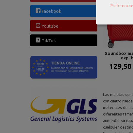
Preferencia
Facebook
Youtube
TikTok
Soundbox ma
exp. 
129,50
Las maletas spin
con cuatro rueda
materiales de alt
diferentes tamañ
aumentar su capa
cualquier destino