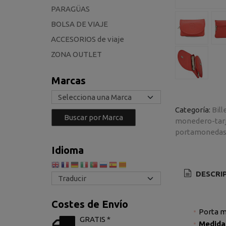
PARAGÜAS
BOLSA DE VIAJE
ACCESORIOS de viaje
ZONA OUTLET
Marcas
Categoría:
Bill
monedero-tar
portamonedas
Idioma
DESCRI
Costes de Envío
Porta m
GRATIS *
Medidas