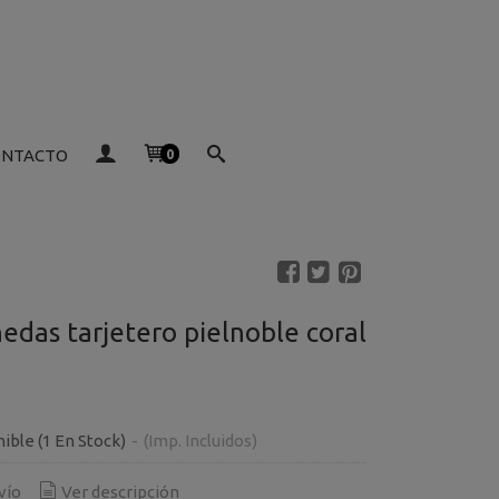
ONTACTO
0
edas tarjetero pielnoble coral
nible
(1 En Stock)
-
(Imp. Incluidos)
vío
Ver descripción