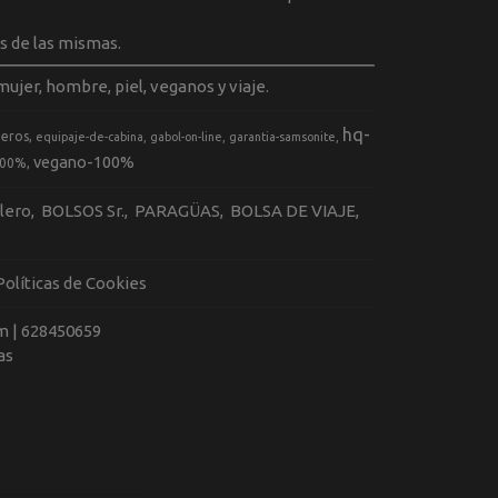
s de las mismas.
ujer, hombre, piel, veganos y viaje.
hq-
geros
equipaje-de-cabina
gabol-on-line
garantia-samsonite
vegano-100%
100%
llero
BOLSOS Sr.
PARAGÜAS
BOLSA DE VIAJE
Políticas de Cookies
m |
628450659
as