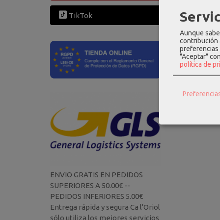
Servic
TikTok
Aunque sabem
contribución
preferencias 
"Aceptar" co
política de p
Porta moned
pieln
Preferencia
32,
ENVIO GRATIS EN PEDIDOS
SUPERIORES A 50.00€ --
PEDIDOS INFERIORES 5.00€
Entrega rápida y segura Ca l'Oriol
sólo utiliza los mejores servicios