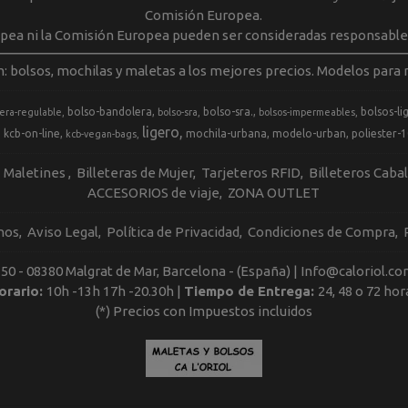
Comisión Europea.
opea ni la Comisión Europea pueden ser consideradas responsable
m: bolsos, mochilas y maletas a los mejores precios. Modelos para m
bolso-bandolera
bolso-sra.
bolsos-li
era-regulable
bolso-sra
bolsos-impermeables
ligero
kcb-on-line
mochila-urbana
modelo-urban
poliester-
kcb-vegan-bags
Maletines
Billeteras de Mujer
Tarjeteros RFID
Billeteros Caba
ACCESORIOS de viaje
ZONA OUTLET
nos
Aviso Legal
Política de Privacidad
Condiciones de Compra
, 50 - 08380 Malgrat de Mar, Barcelona - (España) | Info@caloriol.co
orario:
10h -13h 17h -20.30h |
Tiempo de Entrega:
24, 48 o 72 hor
(*) Precios con Impuestos incluidos