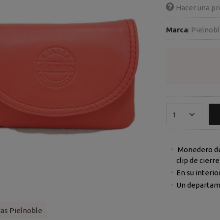
Hacer una pr
Marca
:
Pielnob
Monedero de 
clip de cierr
En su interi
Un departame
s Pielnoble