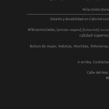
Ni la Unión Eur
Diseño y durabilidad en Caloriol.co
#fibrasrecicladas
[articulo-vegano]
[bolsos-kcb]
bandol
calidad-superior
Bolsos de mujer
Maletas
Mochilas
Riñoneras
Ir arriba
Contácta
Calle del Mar
H