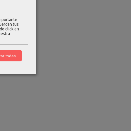
importante
cuerdan tus
do click en
uestra
s tarjetero
ble...
ar todas
00 €