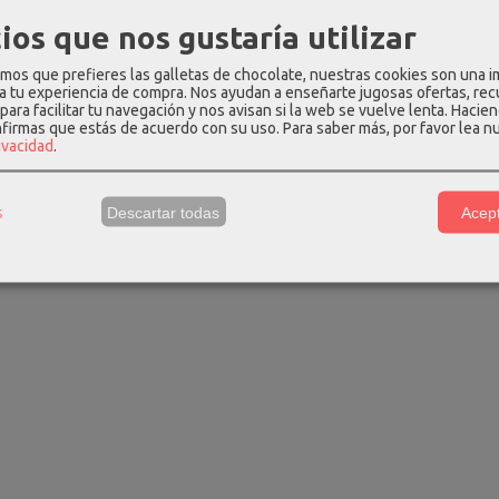
ios que nos gustaría utilizar
os que prefieres las galletas de chocolate, nuestras cookies son una 
 a tu experiencia de compra. Nos ayudan a enseñarte jugosas ofertas, re
para facilitar tu navegación y nos avisan si la web se vuelve lenta. Hacien
nfirmas que estás de acuerdo con su uso.
Para saber más, por favor lea n
rivacidad
.
as tarjetero
Porta monedas tarjetero
Porta moneda
oble...
pielnoble...
pielno
s
Descartar todas
Acept
00 €
34,00 €
34,