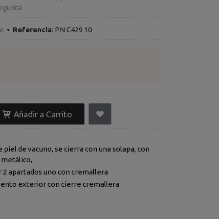
egunta
le
•
Referencia
:
PN C429 10
Añadir a Carrito
piel de vacuno, se cierra con una solapa, con
e metálico,
or 2 apartados uno con cremallera
nto exterior con cierre cremallera