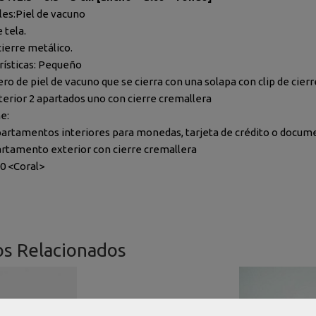
les:Piel de vacuno
 tela.
cierre metálico.
rísticas: Pequeño
o de piel de vacuno que se cierra con una solapa con clip de cierr
nterior 2 apartados uno con cierre cremallera
e:
artamentos interiores para monedas, tarjeta de crédito o docume
rtamento exterior con cierre cremallera
10 <Coral>
os Relacionados