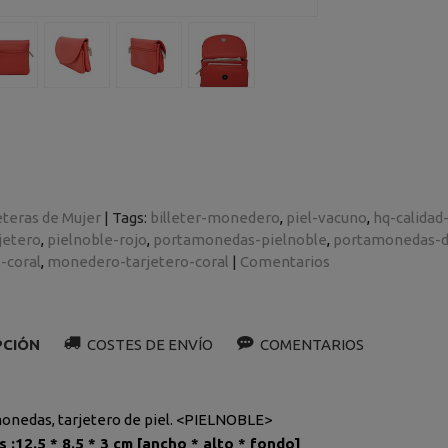
eteras de Mujer
|
Tags:
billeter-monedero
piel-vacuno
hq-calidad
jetero
pielnoble-rojo
portamonedas-pielnoble
portamonedas-d
-coral
monedero-tarjetero-coral
|
Comentarios
PCIÓN
COSTES DE ENVÍO
COMENTARIOS
onedas, tarjetero de piel. <PIELNOBLE>
 :12.5 * 8.5 * 3 cm [ancho * alto * fondo]