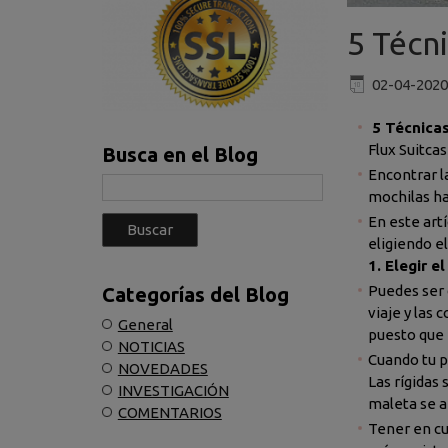
5 Técn
02-04-2020
5 Técnicas
Flux Suitcas
Busca en el Blog
Encontrar l
mochilas ha
En este art
eligiendo e
1. Elegir e
Puedes ser d
Categorías del Blog
viaje y las 
General
puesto que 
NOTICIAS
Cuando tu p
NOVEDADES
Las rígidas
INVESTIGACIÓN
maleta se ab
COMENTARIOS
Tener en cu