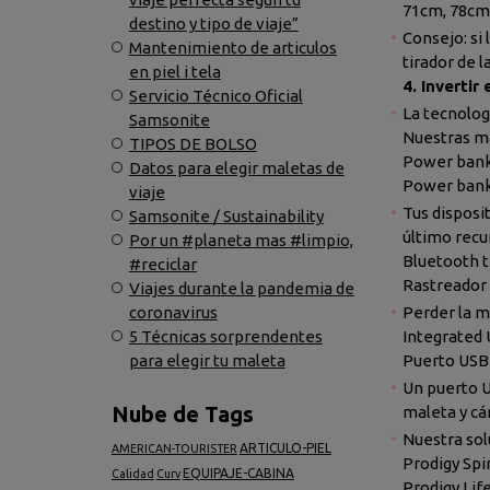
71cm, 78cm
destino y tipo de viaje”
Consejo: si
Mantenimiento de articulos
tirador de l
en piel i tela
4. Invertir
Servicio Técnico Oficial
La tecnolog
Samsonite
Nuestras ma
TIPOS DE BOLSO
Power bank 
Datos para elegir maletas de
Power ban
viaje
Tus disposi
Samsonite / Sustainability
último recur
Por un #planeta mas #limpio,
Bluetooth t
#reciclar
Rastreador
Viajes durante la pandemia de
coronavirus
Perder la ma
5 Técnicas sorprendentes
Integrated 
para elegir tu maleta
Puerto USB
Un puerto U
Nube de Tags
maleta y cá
Nuestra sol
ARTICULO-PIEL
AMERICAN-TOURISTER
Prodigy Spi
EQUIPAJE-CABINA
Calidad
Curv
Prodigy Life