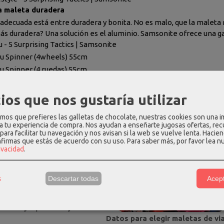
na maleta duradera
 adecuada está entre duradera y bonita. No es malo, que la maleta m
ás duradera? Una solución es el aluminio. Samsonite ofrece una 
 - 5 Surprising Tactics | Samsonite
u Spinner (4wheels) 55cm
u Spinner (4 ruedas) 55cm
u Spinner (4wheels) 69cm
u Spinner (4 ruedas) 69cm
ios que nos gustaría utilizar
u Spinner (4wheels) 76cm
os que prefieres las galletas de chocolate, nuestras cookies son una 
 a tu experiencia de compra. Nos ayudan a enseñarte jugosas ofertas, re
para facilitar tu navegación y nos avisan si la web se vuelve lenta. Hacien
neral
nfirmas que estás de acuerdo con su uso.
Para saber más, por favor lea n
rivacidad
.
Quizás encuentres interesantes los siguientes
artí
s
Descartar todas
Acept
a maleta de viaje perfecta
stino y tipo de viaje”
Datos para elegir maletas de vi