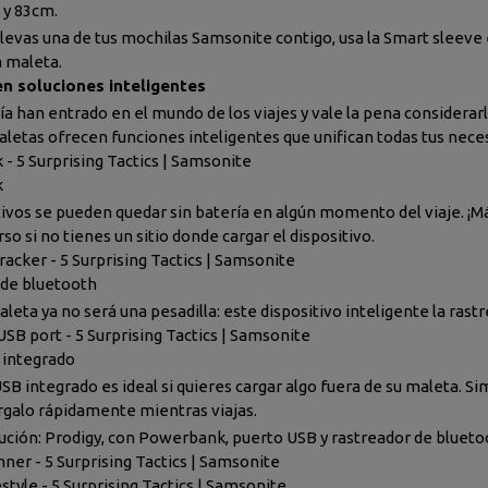
 y 83cm.
 llevas una de tus mochilas Samsonite contigo, usa la Smart sleeve 
a maleta.
 en soluciones inteligentes
ía han entrado en el mundo de los viajes y vale la pena considerar
letas ofrecen funciones inteligentes que unifican todas tus nece
- 5 Surprising Tactics | Samsonite
k
tivos se pueden quedar sin batería en algún momento del viaje. ¡Má
so si no tienes un sitio donde cargar el dispositivo.
racker - 5 Surprising Tactics | Samsonite
 de bluetooth
leta ya no será una pesadilla: este dispositivo inteligente la rastr
USB port - 5 Surprising Tactics | Samsonite
 integrado
SB integrado es ideal si quieres cargar algo fuera de su maleta. 
rgalo rápidamente mientras viajas.
ución: Prodigy, con Powerbank, puerto USB y rastreador de blueto
nner - 5 Surprising Tactics | Samsonite
style - 5 Surprising Tactics | Samsonite