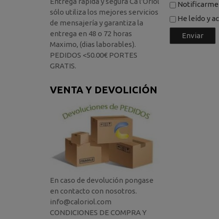
Entrega rápida y segura Ca l'Oriol
Notificarme 
sólo utiliza los mejores servicios
He leído y a
de mensajería y garantiza la
entrega en 48 o 72 horas
Maximo, (dias laborables).
PEDIDOS <50.00€ PORTES
GRATIS.
VENTA Y DEVOLICIÓN
En caso de devolución pongase
en contacto con nosotros.
info@caloriol.com
CONDICIONES DE COMPRA Y