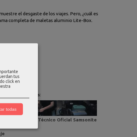
uestre el desgaste de los viajes. Pero, ¿cuál es
gama completa de maletas aluminio Lite-Box.
importante
cuerdan tus
do click en
uestra
culos relacionados
:
ar todas
Servicio Técnico Oficial Samsonite
aje