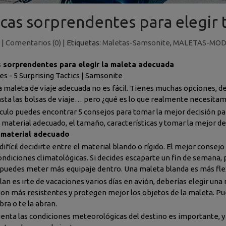
icas sorprendentes para elegir 
|
Comentarios (0)
|
Etiquetas:
Maletas-Samsonite
,
MALETAS-MO
 sorprendentes para elegir la maleta adecuada
es - 5 Surprising Tactics | Samsonite
a maleta de viaje adecuada no es fácil. Tienes muchas opciones, des
sta las bolsas de viaje… pero ¿qué es lo que realmente necesita
ículo puedes encontrar 5 consejos para tomar la mejor decisión 
l material adecuado, el tamaño, características y tomar la mejor d
l material adecuado
ifícil decidirte entre el material blando o rígido. El mejor consejo
condiciones climatológicas. Si decides escaparte un fin de semana, 
puedes meter más equipaje dentro. Una maleta blanda es más flex
lan es irte de vacaciones varios días en avión, deberías elegir una
 son más resistentes y protegen mejor los objetos de la maleta. P
ra o te la abran.
enta las condiciones meteorológicas del destino es importante, y 