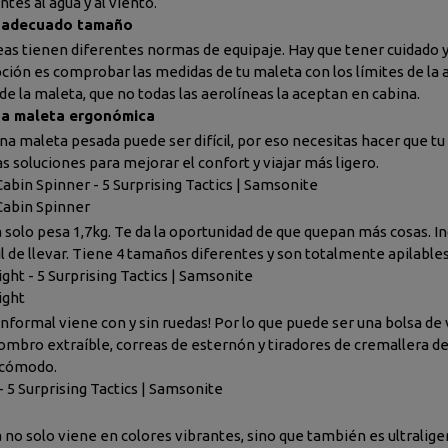
tes al agua y al viento.
el adecuado tamaño
eas tienen diferentes normas de equipaje. Hay que tener cuidado y 
ción es comprobar las medidas de tu maleta con los límites de la a
de la maleta, que no todas las aerolíneas la aceptan en cabina.
una maleta ergonómica
una maleta pesada puede ser difícil, por eso necesitas hacer que t
s soluciones para mejorar el confort y viajar más ligero.
abin Spinner - 5 Surprising Tactics | Samsonite
Cabin Spinner
 solo pesa 1,7kg. Te da la oportunidad de que quepan más cosas. 
il de llevar. Tiene 4 tamaños diferentes y son totalmente apilables
ght - 5 Surprising Tactics | Samsonite
ight
 informal viene con y sin ruedas! Por lo que puede ser una bolsa de
ombro extraíble, correas de esternón y tiradores de cremallera d
 cómodo.
- 5 Surprising Tactics | Samsonite
 no solo viene en colores vibrantes, sino que también es ultraliger