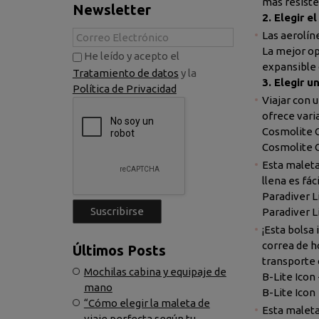
más resisten
Newsletter
2. Elegir 
Las aerolín
La mejor op
He leído y acepto el
expansible 
Tratamiento de datos
y la
3. Elegir 
Política de Privacidad
Viajar con 
ofrece varia
Cosmolite C
Cosmolite 
Esta maleta
llena es fác
Paradiver Li
Paradiver L
¡Esta bolsa
correa de h
Últimos Posts
transporte
Mochilas cabina y equipaje de
B-Lite Icon 
mano
B-Lite Icon
“Cómo elegir la maleta de
Esta maleta
viaje perfecta según tu