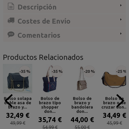
Descripción
Costes de Envío
Comentarios
Productos Relacionados
-35 %
-35 %
-20 %
-25 %
Bolso solapa
Bolso de
Bolso de
Bolso de
doble asa de
brazo tipo
brazo y
brazo o de
brazo y...
shopper
bandolera
cruzar don...
don...
don...
32,49 €
34,49 €
35,74 €
44,00 €
49,99 €
45,99 €
54,99 €
55,00 €