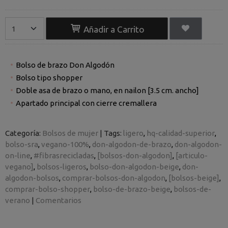
Añadir a Carrito
Bolso de brazo Don Algodón
Bolso tipo shopper
Doble asa de brazo o mano, en nailon [3.5 cm. ancho]
Apartado principal con cierre cremallera
Categoría:
Bolsos de mujer
|
Tags:
ligero
hq-calidad-superior
bolso-sra
vegano-100%
don-algodon-de-brazo
don-algodon-
on-line
#fibrasrecicladas
[bolsos-don-algodon]
[articulo-
vegano]
bolsos-ligeros
bolso-don-algodon-beige
don-
algodon-bolsos
comprar-bolsos-don-algodon
[bolsos-beige]
comprar-bolso-shopper
bolso-de-brazo-beige
bolsos-de-
verano
|
Comentarios