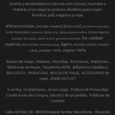
Diseño y durabilidad en Caloriol.com: bolsos, mochilas y
maletas a los mejores precios. Modelos para mujer,
hombre, piel, veganos y viaje.
#fibrasrecicladas
[articulo-vegano]
[bolsos-kcb]
bandolera-regulable
bolso-bandolera
bolso-sra.
bolsos-ligeros
bolso-sra
bolsos-impermeables
hq-calidad-
equipaje-de-cabina
gabol-on-line
garantia-samsonite
superior
ligero
kcb-on-line
mochila-urbana
modelo-
kcb-vegan-bags
vegano-100%
urban
poliester-100%
Bolsos de mujer
Maletas
Mochilas
Riñoneras
Maletines
Billeteras de Mujer
Tarjeteros RFID
Billeteros Caballero
BOLSOS Sr.
PARAGÜAS
BOLSA DE VIAJE
ACCESORIOS de
viaje
ZONA OUTLET
Ir arriba
Contáctanos
Aviso Legal
Política de Privacidad
Condiciones de Compra
Desistir de un pedido
Políticas de
Cookies
Calle del Mar, 50 - 08380 Malgrat de Mar, Barcelona - (España)