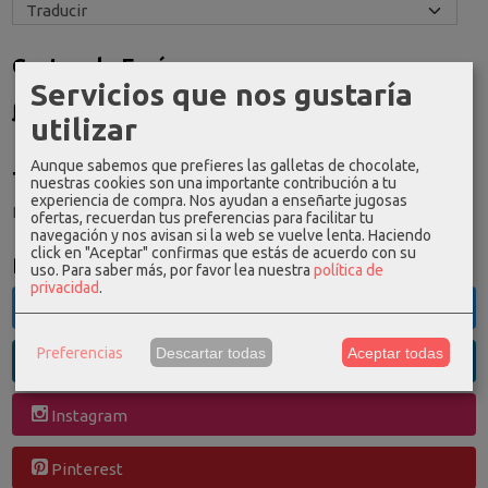
Costes de Envío
Servicios que nos gustaría
GRATIS *
utilizar
Consultar Destinos
Aunque sabemos que prefieres las galletas de chocolate,
Tu Carrito (0)
nuestras cookies son una importante contribución a tu
experiencia de compra. Nos ayudan a enseñarte jugosas
El carrito de la compra está vacío
ofertas, recuerdan tus preferencias para facilitar tu
navegación y nos avisan si la web se vuelve lenta. Haciendo
click en "Aceptar" confirmas que estás de acuerdo con su
Redes Sociales
uso.
Para saber más, por favor lea nuestra
política de
privacidad
.
Twitter
Preferencias
Descartar todas
Aceptar todas
Linkedin
Instagram
Pinterest