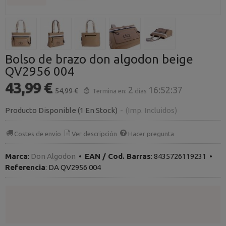
Bolso de brazo don algodon beige
QV2956 004
43,99 €
2
16:52:36
54,99 €
Termina en:
días
Producto Disponible
(1 En Stock)
-
(Imp. Incluidos)
Costes de envío
Ver descripción
Hacer pregunta
Marca
:
Don Algodon
•
EAN / Cod. Barras
:
8435726119231
•
Referencia
:
DA QV2956 004