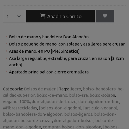
Añadir a Carrito
Bolso de mano y bandolera Don Algodón
Bolso pequeño de mano, con solapa y asa llarga para cruzar
Asas de mano, en PU [Piel Sintetica]
Asa larga regulable, extraible, para cruzar. en nailon [3.8cm
ancho]
Apartado principal con cierre cremallera
Categoría:
Bolsos de mujer
|
Tags:
ligero
bolso-bandolera
hq-
calidad-superior
bolso-de-mano
bolso-sra
bolso-solapa
vegano-100%
don-algodon-de-brazo
don-algodon-on-line
#fibrasrecicladas
[bolsos-don-algodon]
[articulo-vegano]
bolso-bandolera-don-algodon
bolsos-ligeros
bolso-don-
algodon
bolso-de-cruzar
don-algodon-bolsos
bolso-de-
mano-don-algodon
comprar-bolsos-don-algodon
[bolsos-