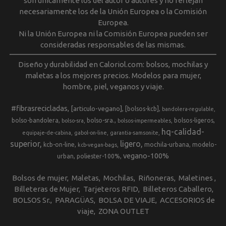
son únicamente los del autor o autores y no reflejan
necesariamente los de la Unión Europea o la Comisión
Europea.
Ni la Unión Europea ni la Comisión Europea pueden ser
consideradas responsables de las mismas.
Diseño y durabilidad en Caloriol.com: bolsos, mochilas y
maletas a los mejores precios. Modelos para mujer,
hombre, piel, veganos y viaje.
#fibrasrecicladas
[articulo-vegano]
[bolsos-kcb]
bandolera-regulable
bolso-bandolera
bolso-sra.
bolsos-ligeros
bolso-sra
bolsos-impermeables
hq-calidad-
equipaje-de-cabina
gabol-on-line
garantia-samsonite
superior
ligero
kcb-on-line
mochila-urbana
modelo-
kcb-vegan-bags
vegano-100%
urban
poliester-100%
Bolsos de mujer
Maletas
Mochilas
Riñoneras
Maletines
Billeteras de Mujer
Tarjeteros RFID
Billeteros Caballero
BOLSOS Sr.
PARAGÜAS
BOLSA DE VIAJE
ACCESORIOS de
viaje
ZONA OUTLET