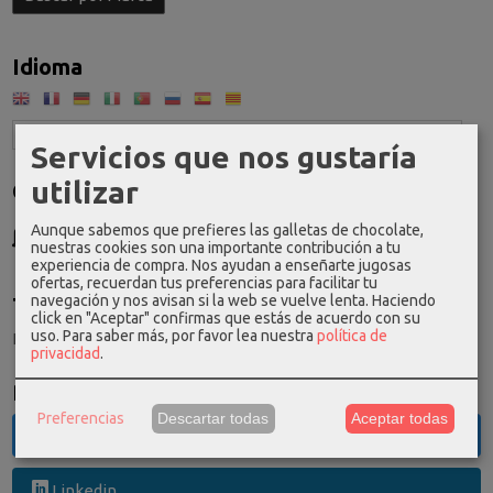
Idioma
Servicios que nos gustaría
utilizar
Costes de Envío
GRATIS *
Aunque sabemos que prefieres las galletas de chocolate,
nuestras cookies son una importante contribución a tu
Consultar Destinos
experiencia de compra. Nos ayudan a enseñarte jugosas
ofertas, recuerdan tus preferencias para facilitar tu
navegación y nos avisan si la web se vuelve lenta. Haciendo
Tu Carrito (0)
click en "Aceptar" confirmas que estás de acuerdo con su
uso.
Para saber más, por favor lea nuestra
política de
El carrito de la compra está vacío
privacidad
.
Redes Sociales
Preferencias
Descartar todas
Aceptar todas
Twitter
Linkedin