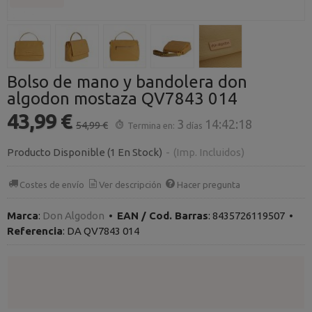
Bolso de mano y bandolera don
algodon mostaza QV7843 014
43,99 €
3
14:42:18
54,99 €
Termina en:
días
Producto Disponible
(1 En Stock)
-
(Imp. Incluidos)
Costes de envío
Ver descripción
Hacer pregunta
Marca
:
Don Algodon
•
EAN / Cod. Barras
:
8435726119507
•
Referencia
:
DA QV7843 014