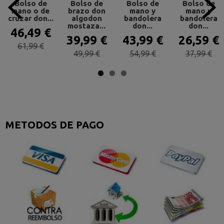
Bolso de
Bolso de
Bolso de
Bolso de
mano o de
brazo don
mano y
mano y
cruzar don...
algodon
bandolera
bandolera
mostaza...
don...
don...
46,49 €
39,99 €
43,99 €
26,59 €
61,99 €
49,99 €
54,99 €
37,99 €
METODOS DE PAGO