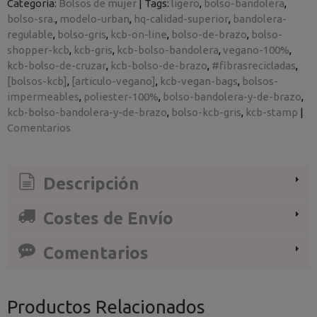
Categoría:
Bolsos de mujer
|
Tags:
ligero
bolso-bandolera
bolso-sra.
modelo-urban
hq-calidad-superior
bandolera-
regulable
bolso-gris
kcb-on-line
bolso-de-brazo
bolso-
shopper-kcb
kcb-gris
kcb-bolso-bandolera
vegano-100%
kcb-bolso-de-cruzar
kcb-bolso-de-brazo
#fibrasrecicladas
[bolsos-kcb]
[articulo-vegano]
kcb-vegan-bags
bolsos-
impermeables
poliester-100%
bolso-bandolera-y-de-brazo
kcb-bolso-bandolera-y-de-brazo
bolso-kcb-gris
kcb-stamp
|
Comentarios
Descripción
Costes de Envío
Comentarios
Productos Relacionados