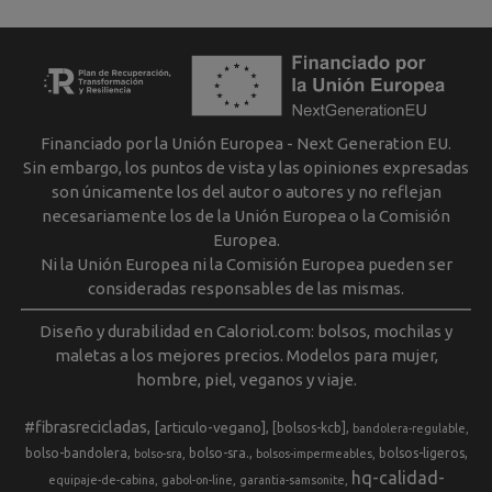
Financiado por la Unión Europea - Next Generation EU.
Sin embargo, los puntos de vista y las opiniones expresadas
son únicamente los del autor o autores y no reflejan
necesariamente los de la Unión Europea o la Comisión
Europea.
Ni la Unión Europea ni la Comisión Europea pueden ser
consideradas responsables de las mismas.
Diseño y durabilidad en Caloriol.com: bolsos, mochilas y
maletas a los mejores precios. Modelos para mujer,
hombre, piel, veganos y viaje.
#fibrasrecicladas
[articulo-vegano]
[bolsos-kcb]
bandolera-regulable
bolso-bandolera
bolso-sra.
bolsos-ligeros
bolso-sra
bolsos-impermeables
hq-calidad-
equipaje-de-cabina
gabol-on-line
garantia-samsonite