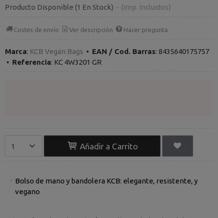
Producto Disponible
(1 En Stock)
-
(Imp. Incluidos)
Costes de envío
Ver descripción
Hacer pregunta
Marca
:
KCB Vegan Bags
•
EAN / Cod. Barras
:
8435640175757
•
Referencia
:
KC 4W3201 GR
Añadir a Carrito
Bolso de mano y bandolera KCB: elegante, resistente, y
vegano