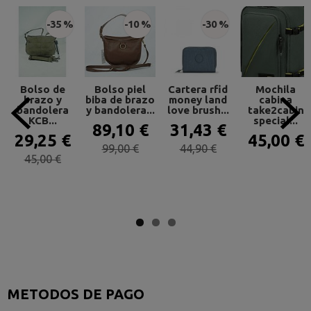
-35 %
-10 %
-30 %
Bolso de
Bolso piel
Cartera rfid
Mochila
brazo y
biba de brazo
money land
cabina
bandolera
y bandolera...
love brush...
take2cabin
KCB...
special...
89,10 €
31,43 €
29,25 €
45,00 €
99,00 €
44,90 €
45,00 €
METODOS DE PAGO