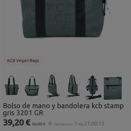
KCB Vegan Bags
Bolso de mano y bandolera kcb stamp
gris 3201 GR
39,20 €
1
21:00:12
56,00 €
Termina en:
día