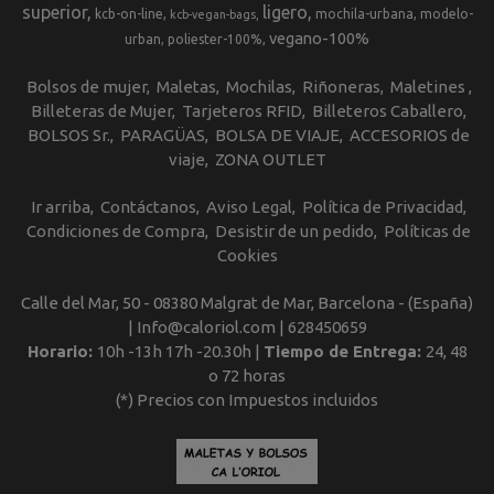
superior
ligero
kcb-on-line
mochila-urbana
modelo-
kcb-vegan-bags
vegano-100%
urban
poliester-100%
Bolsos de mujer
Maletas
Mochilas
Riñoneras
Maletines
Billeteras de Mujer
Tarjeteros RFID
Billeteros Caballero
BOLSOS Sr.
PARAGÜAS
BOLSA DE VIAJE
ACCESORIOS de
viaje
ZONA OUTLET
Ir arriba
Contáctanos
Aviso Legal
Política de Privacidad
Condiciones de Compra
Desistir de un pedido
Políticas de
Cookies
Calle del Mar, 50 - 08380 Malgrat de Mar, Barcelona - (España)
| Info@caloriol.com |
628450659
Horario:
10h -13h 17h -20.30h |
Tiempo de Entrega:
24, 48
o 72 horas
(*) Precios con Impuestos incluidos