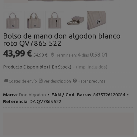
Bolso de mano don algodon blanco
roto QV7865 522
43,99 €
4
0:58:00
54,99 €
Termina en:
días
Producto Disponible
(1 En Stock)
-
(Imp. Incluidos)
Costes de envío
Ver descripción
Hacer pregunta
Marca
:
Don Algodon
•
EAN / Cod. Barras
:
8435726120084
•
Referencia
:
DA QV7865 522