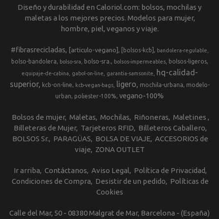
Diseño y durabilidad en Caloriol.com: bolsos, mochilas y
maletas a los mejores precios. Modelos para mujer,
hombre, piel, veganos y viaje.
#fibrasrecicladas
[articulo-vegano]
[bolsos-kcb]
bandolera-regulable
bolso-bandolera
bolso-sra.
bolsos-ligeros
bolso-sra
bolsos-impermeables
hq-calidad-
equipaje-de-cabina
gabol-on-line
garantia-samsonite
superior
ligero
kcb-on-line
mochila-urbana
modelo-
kcb-vegan-bags
vegano-100%
urban
poliester-100%
Bolsos de mujer
Maletas
Mochilas
Riñoneras
Maletines
Billeteras de Mujer
Tarjeteros RFID
Billeteros Caballero
BOLSOS Sr.
PARAGÜAS
BOLSA DE VIAJE
ACCESORIOS de
viaje
ZONA OUTLET
Ir arriba
Contáctanos
Aviso Legal
Política de Privacidad
Condiciones de Compra
Desistir de un pedido
Políticas de
Cookies
Calle del Mar, 50 - 08380 Malgrat de Mar, Barcelona - (España)