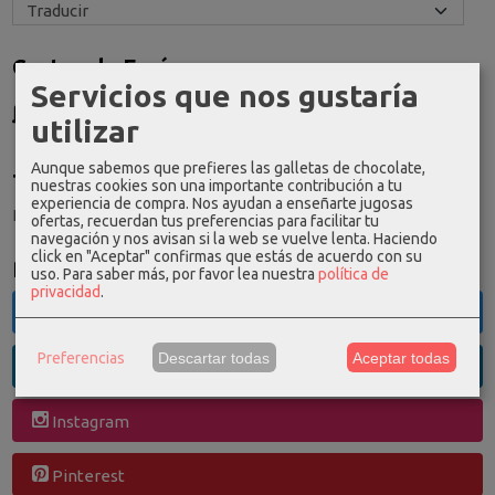
Costes de Envío
Servicios que nos gustaría
GRATIS *
utilizar
Consultar Destinos
Aunque sabemos que prefieres las galletas de chocolate,
Tu Carrito (0)
nuestras cookies son una importante contribución a tu
experiencia de compra. Nos ayudan a enseñarte jugosas
El carrito de la compra está vacío
ofertas, recuerdan tus preferencias para facilitar tu
navegación y nos avisan si la web se vuelve lenta. Haciendo
click en "Aceptar" confirmas que estás de acuerdo con su
Redes Sociales
uso.
Para saber más, por favor lea nuestra
política de
privacidad
.
Twitter
Preferencias
Descartar todas
Aceptar todas
Linkedin
Instagram
Pinterest