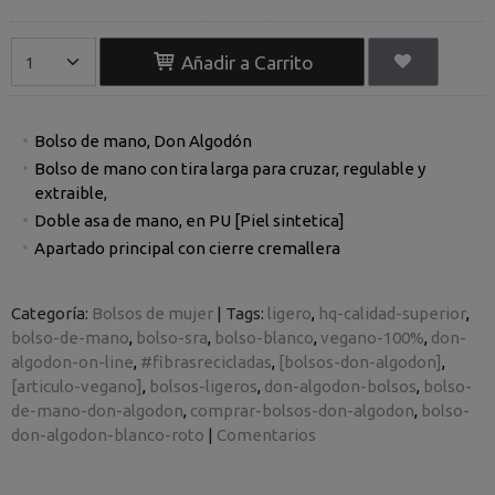
Añadir a Carrito
Bolso de mano, Don Algodón
Bolso de mano con tira larga para cruzar, regulable y
extraible,
Doble asa de mano, en PU [Piel sintetica]
Apartado principal con cierre cremallera
Categoría:
Bolsos de mujer
|
Tags:
ligero
hq-calidad-superior
bolso-de-mano
bolso-sra
bolso-blanco
vegano-100%
don-
algodon-on-line
#fibrasrecicladas
[bolsos-don-algodon]
[articulo-vegano]
bolsos-ligeros
don-algodon-bolsos
bolso-
de-mano-don-algodon
comprar-bolsos-don-algodon
bolso-
don-algodon-blanco-roto
|
Comentarios