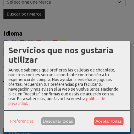
Idioma
Servicios que nos gustaría
utilizar
Costes de Envío
Aunque sabemos que prefieres las galletas de chocolate,
nuestras cookies son una importante contribución a tu
GRATIS *
experiencia de compra. Nos ayudan a enseñarte jugosas
Consultar Destinos
ofertas, recuerdan tus preferencias para facilitar tu
navegación y nos avisan si la web se vuelve lenta. Haciendo
click en "Aceptar" confirmas que estás de acuerdo con su
Tu Carrito (0)
uso.
Para saber más, por favor lea nuestra
política de
privacidad
.
El carrito de la compra está vacío
Redes Sociales
Preferencias
Descartar todas
Aceptar todas
Twitter