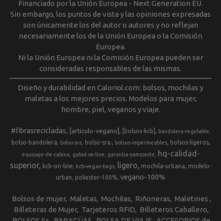
Financiado por la Unión Europea - Next Generation EU.
Sin embargo, los puntos de vista y las opiniones expresadas
son únicamente los del autor o autores y no reflejan
necesariamente los de la Unión Europea o la Comisión
Europea.
Ni la Unión Europea ni la Comisión Europea pueden ser
consideradas responsables de las mismas.
Diseño y durabilidad en Caloriol.com: bolsos, mochilas y
maletas a los mejores precios. Modelos para mujer,
hombre, piel, veganos y viaje.
#fibrasrecicladas
[articulo-vegano]
[bolsos-kcb]
bandolera-regulable
bolso-bandolera
bolso-sra.
bolsos-ligeros
bolso-sra
bolsos-impermeables
hq-calidad-
equipaje-de-cabina
gabol-on-line
garantia-samsonite
superior
ligero
kcb-on-line
mochila-urbana
modelo-
kcb-vegan-bags
vegano-100%
urban
poliester-100%
Bolsos de mujer
Maletas
Mochilas
Riñoneras
Maletines
Billeteras de Mujer
Tarjeteros RFID
Billeteros Caballero
BOLSOS Sr.
PARAGÜAS
BOLSA DE VIAJE
ACCESORIOS de