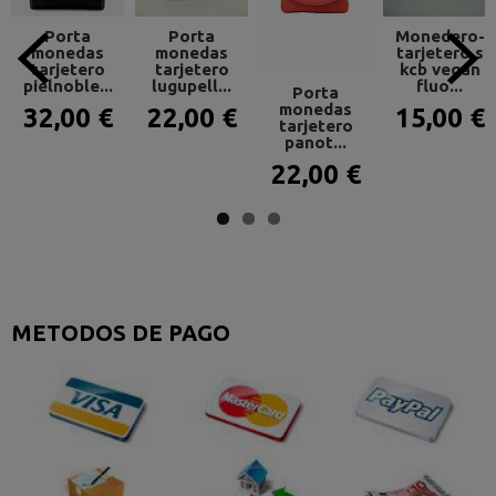
Porta
Porta
Monedero-
monedas
monedas
tarjetero s
tarjetero
tarjetero
kcb vegan
pielnoble...
lugupell...
fluo...
Porta
monedas
32,00 €
22,00 €
15,00 €
tarjetero
panot...
22,00 €
METODOS DE PAGO