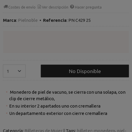
Costes de envío
Ver descripción
Hacer pregunta
Marca
:
Pielnoble
•
Referencia
:
PN C429 25
No Disponible
Monedero de piel de vacuno, se cierra con una solapa, con
clip de cierre metálico,
En su interior 2 apartados uno con cremallera
Un departamento exterior con cierre cremallera
Categoría:
Billeteras de Mujer
|
Tags:
billeter-monedero
piel-