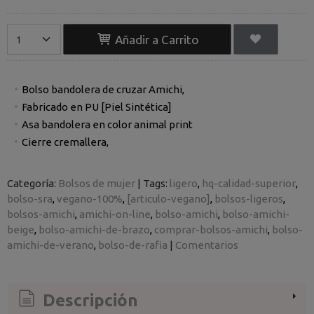
Añadir a Carrito
Bolso bandolera de cruzar Amichi,
Fabricado en PU [Piel Sintética]
Asa bandolera en color animal print
Cierre cremallera,
Categoría:
Bolsos de mujer
|
Tags:
ligero
hq-calidad-superior
bolso-sra
vegano-100%
[articulo-vegano]
bolsos-ligeros
bolsos-amichi
amichi-on-line
bolso-amichi
bolso-amichi-
beige
bolso-amichi-de-brazo
comprar-bolsos-amichi
bolso-
amichi-de-verano
bolso-de-rafia
|
Comentarios
Descripción