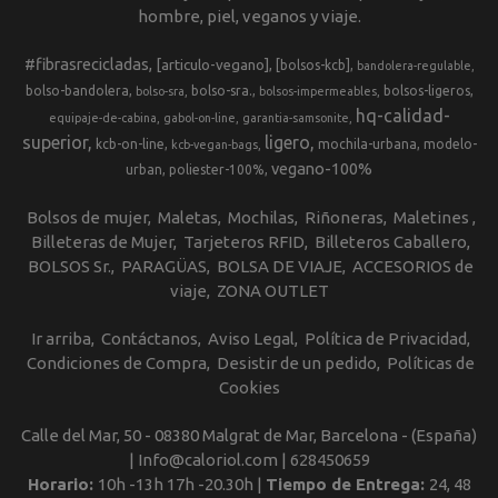
hombre, piel, veganos y viaje.
#fibrasrecicladas
[articulo-vegano]
[bolsos-kcb]
bandolera-regulable
bolso-bandolera
bolso-sra.
bolsos-ligeros
bolso-sra
bolsos-impermeables
hq-calidad-
equipaje-de-cabina
gabol-on-line
garantia-samsonite
superior
ligero
kcb-on-line
mochila-urbana
modelo-
kcb-vegan-bags
vegano-100%
urban
poliester-100%
Bolsos de mujer
Maletas
Mochilas
Riñoneras
Maletines
Billeteras de Mujer
Tarjeteros RFID
Billeteros Caballero
BOLSOS Sr.
PARAGÜAS
BOLSA DE VIAJE
ACCESORIOS de
viaje
ZONA OUTLET
Ir arriba
Contáctanos
Aviso Legal
Política de Privacidad
Condiciones de Compra
Desistir de un pedido
Políticas de
Cookies
Calle del Mar, 50 - 08380 Malgrat de Mar, Barcelona - (España)
| Info@caloriol.com |
628450659
Horario:
10h -13h 17h -20.30h |
Tiempo de Entrega:
24, 48