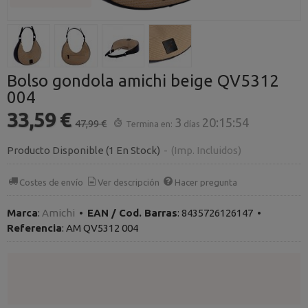
Bolso gondola amichi beige QV5312
004
33,59 €
3
20:15:54
47,99 €
Termina en:
días
Producto Disponible
(1 En Stock)
-
(Imp. Incluidos)
Costes de envío
Ver descripción
Hacer pregunta
Marca
:
Amichi
•
EAN / Cod. Barras
:
8435726126147
•
Referencia
:
AM QV5312 004