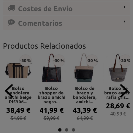
Costes de Envío
Comentarios
Productos Relacionados
-30 %
-30 %
-30 %
-30 %
Bolso
Bolso
Bolso de
Bolso de
bandolera
shopper de
brazo y
brazo amichi
amichi beige
brazo amichi
bandolera,
rafia gris...
PI5306...
negro...
amichi...
28,69 €
38,49 €
41,99 €
43,39 €
40,99 €
54,99 €
59,99 €
61,99 €