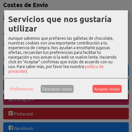
Costes de Envío
GRATIS *
Servicios que nos gustaría
Consultar Destinos
utilizar
Tu Carrito (0)
Aunque sabemos que prefieres las galletas de chocolate,
nuestras cookies son una importante contribución a tu
El carrito de la compra está vacío
experiencia de compra. Nos ayudan a enseñarte jugosas
ofertas, recuerdan tus preferencias para facilitar tu
navegación y nos avisan si la web se vuelve lenta. Haciendo
Redes Sociales
click en "Aceptar" confirmas que estás de acuerdo con su
uso.
Para saber más, por favor lea nuestra
política de
Twitter
privacidad
.
Linkedin
Preferencias
Descartar todas
Aceptar todas
Instagram
Pinterest
Facebook