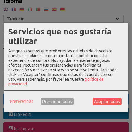
Idioma
Servicios que nos gustaría
Costes de Envío
utilizar
GRATIS *
Consultar Destinos
Aunque sabemos que prefieres las galletas de chocolate,
nuestras cookies son una importante contribución a tu
experiencia de compra. Nos ayudan a enseñarte jugosas
Tu Carrito (0)
ofertas, recuerdan tus preferencias para facilitar tu
navegación y nos avisan si la web se vuelve lenta. Haciendo
El carrito de la compra está vacío
click en "Aceptar" confirmas que estás de acuerdo con su
uso.
Para saber más, por favor lea nuestra
política de
privacidad
.
Redes Sociales
Twitter
Preferencias
Descartar todas
Aceptar todas
Linkedin
Instagram