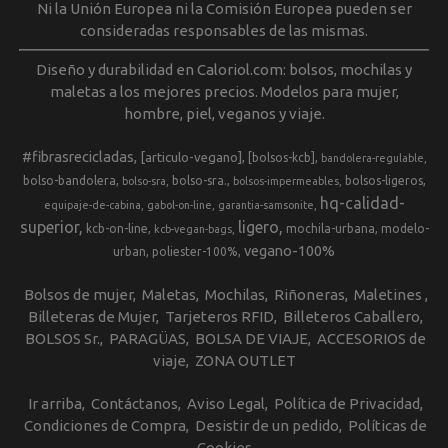
Ni la Unión Europea ni la Comisión Europea pueden ser
consideradas responsables de las mismas.
Diseño y durabilidad en Caloriol.com: bolsos, mochilas y
maletas a los mejores precios. Modelos para mujer,
hombre, piel, veganos y viaje.
#fibrasrecicladas
[articulo-vegano]
[bolsos-kcb]
bandolera-regulable
bolso-bandolera
bolso-sra.
bolsos-ligeros
bolso-sra
bolsos-impermeables
hq-calidad-
equipaje-de-cabina
gabol-on-line
garantia-samsonite
superior
ligero
kcb-on-line
mochila-urbana
modelo-
kcb-vegan-bags
vegano-100%
urban
poliester-100%
Bolsos de mujer
Maletas
Mochilas
Riñoneras
Maletines
Billeteras de Mujer
Tarjeteros RFID
Billeteros Caballero
BOLSOS Sr.
PARAGÜAS
BOLSA DE VIAJE
ACCESORIOS de
viaje
ZONA OUTLET
Ir arriba
Contáctanos
Aviso Legal
Política de Privacidad
Condiciones de Compra
Desistir de un pedido
Políticas de
Cookies