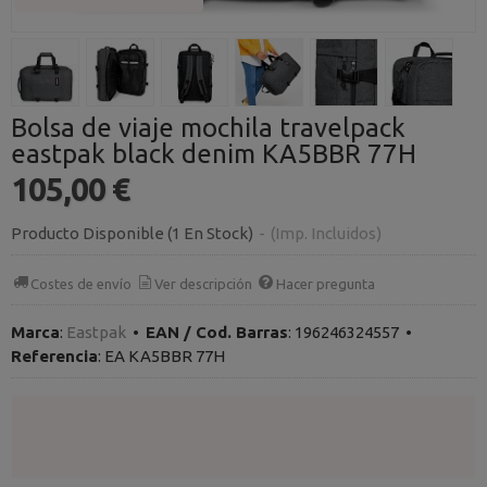
Bolsa de viaje mochila travelpack
eastpak black denim KA5BBR 77H
105,00 €
Producto Disponible
(1 En Stock)
-
(Imp. Incluidos)
Costes de envío
Ver descripción
Hacer pregunta
Marca
:
Eastpak
•
EAN / Cod. Barras
:
196246324557
•
Referencia
:
EA KA5BBR 77H