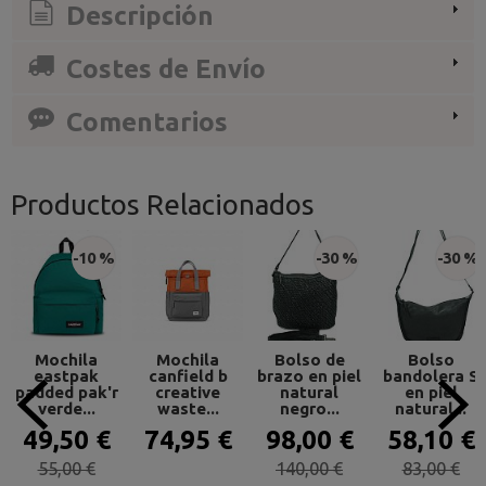
Descripción
Costes de Envío
Comentarios
Productos Relacionados
-10 %
-30 %
-30 %
Mochila
Mochila
Bolso de
Bolso
eastpak
canfield b
brazo en piel
bandolera S
padded pak'r
creative
natural
en piel
verde...
waste...
negro...
natural...
49,50 €
74,95 €
98,00 €
58,10 €
55,00 €
140,00 €
83,00 €