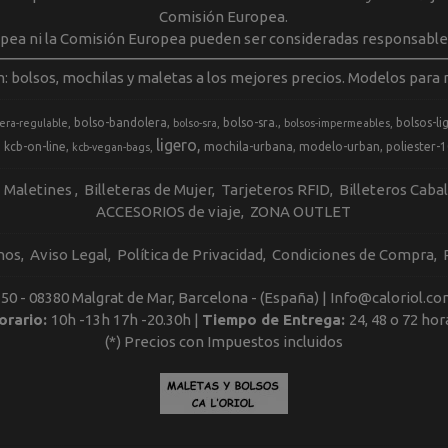
Comisión Europea.
opea ni la Comisión Europea pueden ser consideradas responsable
m: bolsos, mochilas y maletas a los mejores precios. Modelos para m
bolso-bandolera
bolso-sra.
bolsos-li
era-regulable
bolso-sra
bolsos-impermeables
ligero
kcb-on-line
mochila-urbana
modelo-urban
poliester-
kcb-vegan-bags
Maletines
Billeteras de Mujer
Tarjeteros RFID
Billeteros Caba
ACCESORIOS de viaje
ZONA OUTLET
nos
Aviso Legal
Política de Privacidad
Condiciones de Compra
, 50 - 08380 Malgrat de Mar, Barcelona - (España) | Info@caloriol.co
orario:
10h -13h 17h -20.30h |
Tiempo de Entrega:
24, 48 o 72 hor
(*) Precios con Impuestos incluidos