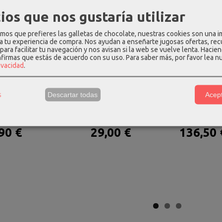
ios que nos gustaría utilizar
os que prefieres las galletas de chocolate, nuestras cookies son una 
 a tu experiencia de compra. Nos ayudan a enseñarte jugosas ofertas, re
para facilitar tu navegación y nos avisan si la web se vuelve lenta. Hacien
nfirmas que estás de acuerdo con su uso.
Para saber más, por favor lea n
rivacidad
.
s
Descartar todas
Acept
 laptop 15.6" 2
Bolsa & mochila de viaje
Maleta spinn
os....
24h. gabol...
aircon
90 €
29,00 €
136,50