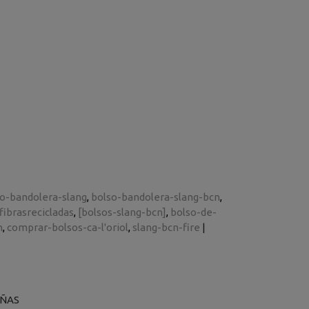
o-bandolera-slang
bolso-bandolera-slang-bcn
fibrasrecicladas
[bolsos-slang-bcn]
bolso-de-
n
comprar-bolsos-ca-l'oriol
slang-bcn-fire
|
ÑAS