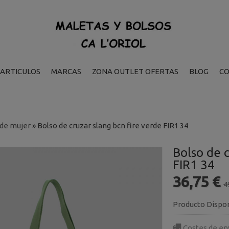
ARTICULOS
MARCAS
ZONA OUTLET OFERTAS
BLOG
C
 de mujer
»
Bolso de cruzar slang bcn fire verde FIR1 34
Bolso de c
FIR1 34
36,75 €
4
Producto Dispo
Costes de en