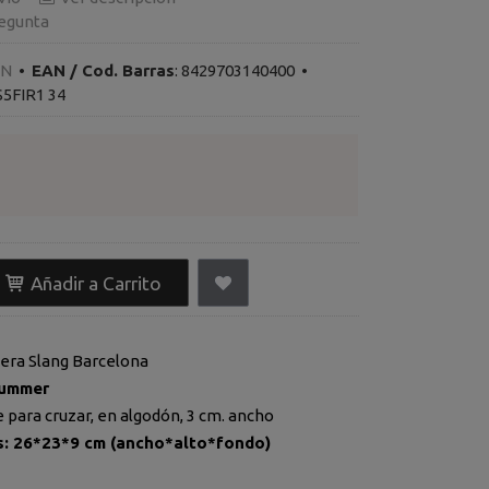
egunta
CN
•
EAN / Cod. Barras
:
8429703140400
•
S5FIR1 34
Añadir a Carrito
era Slang Barcelona
Summer
 para cruzar, en algodón, 3 cm. ancho
: 26*23*9 cm (ancho*alto*fondo)