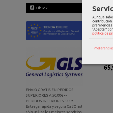
Servic
TikTok
Aunque sabem
contribución
preferencias 
"Aceptar" co
política de p
Preferencia
Maletin para
dpt
65,
ENVIO GRATIS EN PEDIDOS
SUPERIORES A 50.00€ --
PEDIDOS INFERIORES 5.00€
Entrega rápida y segura Ca l'Oriol
sólo utiliza los mejores servicios