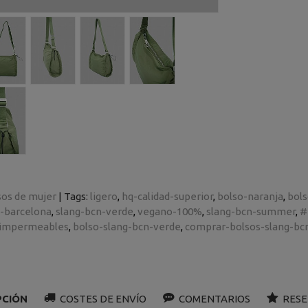
sos de mujer
|
Tags:
ligero
hq-calidad-superior
bolso-naranja
bols
-barcelona
slang-bcn-verde
vegano-100%
slang-bcn-summer
#
-impermeables
bolso-slang-bcn-verde
comprar-bolsos-slang-bc
PCIÓN
COSTES DE ENVÍO
COMENTARIOS
RESE