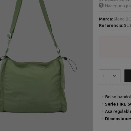
Hacer una pr
Marca
:
Slang B
Referencia
:
SL 
Bolso bandol
Serie FIRE 
Asa regulable
Dimensiones