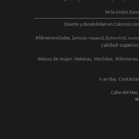
Ni la Unión Eur
Diseño y durabilidad en Caloriol.co
#fibrasrecicladas
[articulo-vegano]
[bolsos-kcb]
bandol
calidad-superior
Bolsos de mujer
Maletas
Mochilas
Riñoneras
Ir arriba
Contácta
Calle del Mar
H