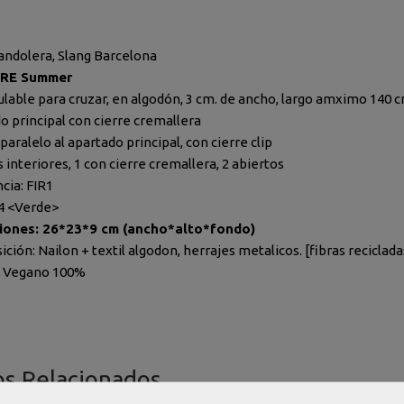
andolera, Slang Barcelona
FIRE Summer
ulable para cruzar, en algodón, 3 cm. de ancho, largo amximo 140 
o principal con cierre cremallera
 paralelo al apartado principal, con cierre clip
s interiores, 1 con cierre cremallera, 2 abiertos
cia: FIR1
34 <Verde>
iones: 26*23*9 cm (ancho*alto*fondo)
ión: Nailon + textil algodon, herrajes metalicos. [fibras reciclada
o Vegano 100%
os Relacionados