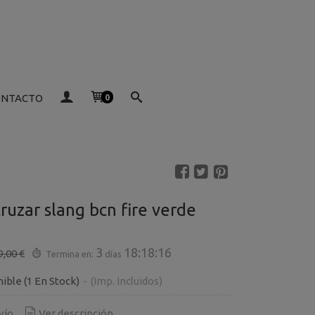
ONTACTO
0
ruzar slang bcn fire verde
3
18:18:15
9,00 €
Termina en:
días
nible
(1 En Stock)
-
(Imp. Incluidos)
vío
Ver descripción