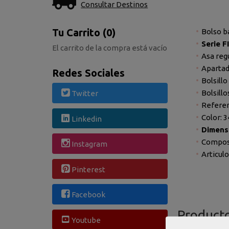
Consultar Destinos
Tu Carrito (0)
Bolso b
Serie 
El carrito de la compra está vacío
Asa reg
Apartad
Redes Sociales
Bolsillo
Bolsillo
Twitter
Referen
Color: 
Linkedin
Dimens
Composic
Instagram
Articul
Pinterest
Facebook
Product
Youtube