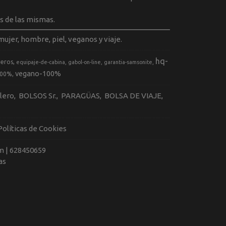
s de las mismas.
ujer, hombre, piel, veganos y viaje.
hq-
geros
equipaje-de-cabina
gabol-on-line
garantia-samsonite
vegano-100%
100%
llero
BOLSOS Sr.
PARAGÜAS
BOLSA DE VIAJE
Políticas de Cookies
m |
628450659
as