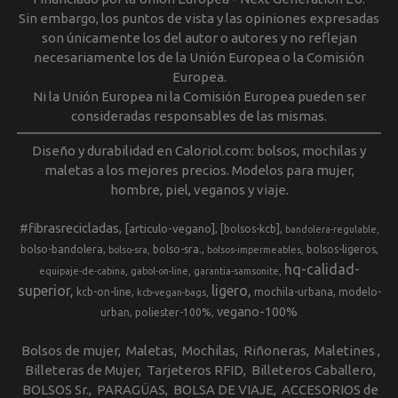
Sin embargo, los puntos de vista y las opiniones expresadas
son únicamente los del autor o autores y no reflejan
necesariamente los de la Unión Europea o la Comisión
Europea.
Ni la Unión Europea ni la Comisión Europea pueden ser
consideradas responsables de las mismas.
Diseño y durabilidad en Caloriol.com: bolsos, mochilas y
maletas a los mejores precios. Modelos para mujer,
hombre, piel, veganos y viaje.
#fibrasrecicladas
[articulo-vegano]
[bolsos-kcb]
bandolera-regulable
bolso-bandolera
bolso-sra.
bolsos-ligeros
bolso-sra
bolsos-impermeables
hq-calidad-
equipaje-de-cabina
gabol-on-line
garantia-samsonite
superior
ligero
kcb-on-line
mochila-urbana
modelo-
kcb-vegan-bags
vegano-100%
urban
poliester-100%
Bolsos de mujer
Maletas
Mochilas
Riñoneras
Maletines
Billeteras de Mujer
Tarjeteros RFID
Billeteros Caballero
BOLSOS Sr.
PARAGÜAS
BOLSA DE VIAJE
ACCESORIOS de