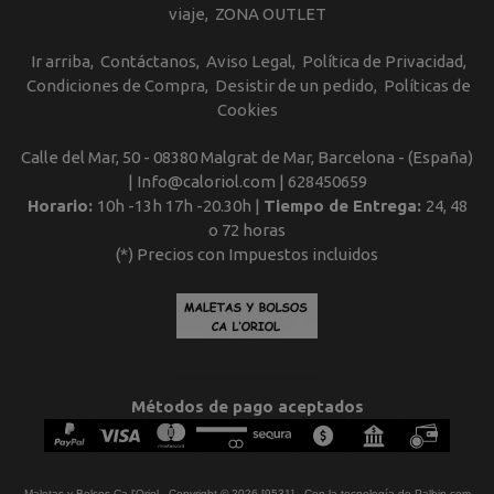
viaje
ZONA OUTLET
Ir arriba
Contáctanos
Aviso Legal
Política de Privacidad
Condiciones de Compra
Desistir de un pedido
Políticas de
Cookies
Calle del Mar, 50 - 08380 Malgrat de Mar, Barcelona - (España)
| Info@caloriol.com |
628450659
Horario:
10h -13h 17h -20.30h |
Tiempo de Entrega:
24, 48
o 72 horas
(*) Precios con Impuestos incluidos
Métodos de pago aceptados
Maletas y Bolsos Ca l'Oriol
- Copyright © 2026 [9531] - Con la tecnología de Palbin.com