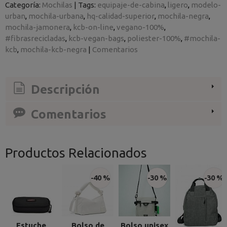
Categoría:
Mochilas
|
Tags:
equipaje-de-cabina
ligero
modelo-
urban
mochila-urbana
hq-calidad-superior
mochila-negra
mochila-jamonera
kcb-on-line
vegano-100%
#fibrasrecicladas
kcb-vegan-bags
poliester-100%
#mochila-
kcb
mochila-kcb-negra
|
Comentarios
Descripción
Comentarios
Productos Relacionados
-40 %
-30 %
-30 %
Estuche
Bolso de
Bolso unisex