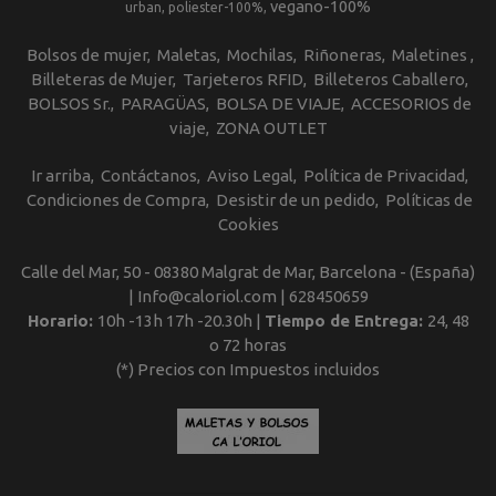
vegano-100%
urban
poliester-100%
Bolsos de mujer
Maletas
Mochilas
Riñoneras
Maletines
Billeteras de Mujer
Tarjeteros RFID
Billeteros Caballero
BOLSOS Sr.
PARAGÜAS
BOLSA DE VIAJE
ACCESORIOS de
viaje
ZONA OUTLET
Ir arriba
Contáctanos
Aviso Legal
Política de Privacidad
Condiciones de Compra
Desistir de un pedido
Políticas de
Cookies
Calle del Mar, 50 - 08380 Malgrat de Mar, Barcelona - (España)
| Info@caloriol.com |
628450659
Horario:
10h -13h 17h -20.30h |
Tiempo de Entrega:
24, 48
o 72 horas
(*) Precios con Impuestos incluidos