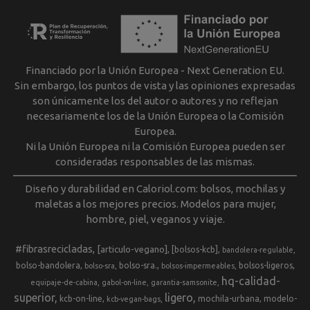
Financiado por la Unión Europea - Next Generation EU.
Sin embargo, los puntos de vista y las opiniones expresadas
son únicamente los del autor o autores y no reflejan
necesariamente los de la Unión Europea o la Comisión
Europea.
Ni la Unión Europea ni la Comisión Europea pueden ser
consideradas responsables de las mismas.
Diseño y durabilidad en Caloriol.com: bolsos, mochilas y
maletas a los mejores precios. Modelos para mujer,
hombre, piel, veganos y viaje.
#fibrasrecicladas
[articulo-vegano]
[bolsos-kcb]
bandolera-regulable
bolso-bandolera
bolso-sra.
bolsos-ligeros
bolso-sra
bolsos-impermeables
hq-calidad-
equipaje-de-cabina
gabol-on-line
garantia-samsonite
superior
ligero
kcb-on-line
mochila-urbana
modelo-
kcb-vegan-bags