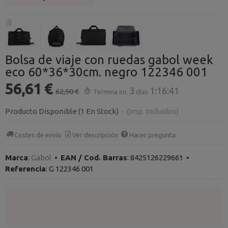
Bolsa de viaje con ruedas gabol week
eco 60*36*30cm. negro 122346 001
56,61 €
3
1:16:41
62,90 €
Termina en:
días
Producto Disponible
(1 En Stock)
-
(Imp. Incluidos)
Costes de envío
Ver descripción
Hacer pregunta
Marca
:
Gabol
•
EAN / Cod. Barras
:
8425126229661
•
Referencia
:
G 122346 001