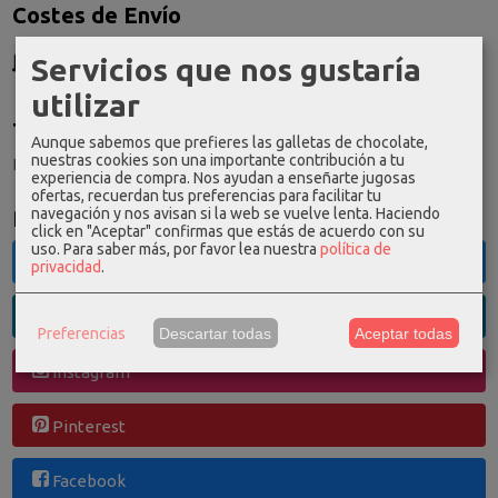
Costes de Envío
GRATIS *
Servicios que nos gustaría
Consultar Destinos
utilizar
Tu Carrito (0)
Aunque sabemos que prefieres las galletas de chocolate,
nuestras cookies son una importante contribución a tu
El carrito de la compra está vacío
experiencia de compra. Nos ayudan a enseñarte jugosas
ofertas, recuerdan tus preferencias para facilitar tu
navegación y nos avisan si la web se vuelve lenta. Haciendo
Redes Sociales
click en "Aceptar" confirmas que estás de acuerdo con su
uso.
Para saber más, por favor lea nuestra
política de
Twitter
privacidad
.
Linkedin
Preferencias
Descartar todas
Aceptar todas
Instagram
Pinterest
Facebook