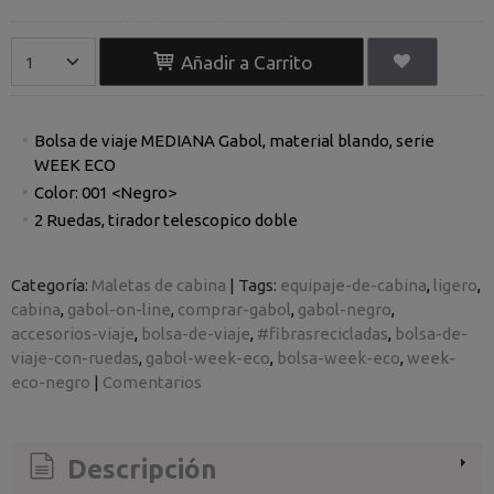
Añadir a Carrito
Bolsa de viaje MEDIANA Gabol, material blando, serie
WEEK ECO
Color: 001 <Negro>
2 Ruedas, tirador telescopico doble
Categoría:
Maletas de cabina
|
Tags:
equipaje-de-cabina
ligero
cabina
gabol-on-line
comprar-gabol
gabol-negro
accesorios-viaje
bolsa-de-viaje
#fibrasrecicladas
bolsa-de-
viaje-con-ruedas
gabol-week-eco
bolsa-week-eco
week-
eco-negro
|
Comentarios
Descripción