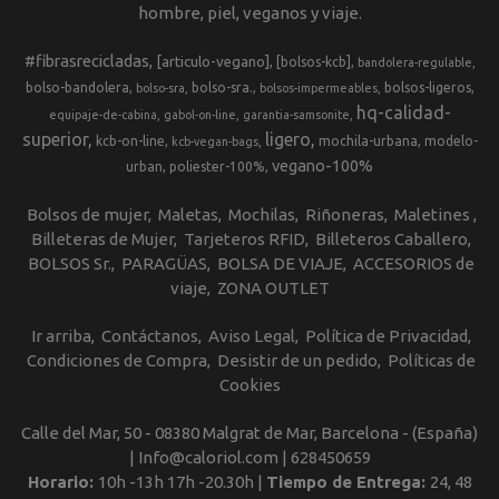
hombre, piel, veganos y viaje.
#fibrasrecicladas
[articulo-vegano]
[bolsos-kcb]
bandolera-regulable
bolso-bandolera
bolso-sra.
bolsos-ligeros
bolso-sra
bolsos-impermeables
hq-calidad-
equipaje-de-cabina
gabol-on-line
garantia-samsonite
superior
ligero
kcb-on-line
mochila-urbana
modelo-
kcb-vegan-bags
vegano-100%
urban
poliester-100%
Bolsos de mujer
Maletas
Mochilas
Riñoneras
Maletines
Billeteras de Mujer
Tarjeteros RFID
Billeteros Caballero
BOLSOS Sr.
PARAGÜAS
BOLSA DE VIAJE
ACCESORIOS de
viaje
ZONA OUTLET
Ir arriba
Contáctanos
Aviso Legal
Política de Privacidad
Condiciones de Compra
Desistir de un pedido
Políticas de
Cookies
Calle del Mar, 50 - 08380 Malgrat de Mar, Barcelona - (España)
| Info@caloriol.com |
628450659
Horario:
10h -13h 17h -20.30h |
Tiempo de Entrega:
24, 48