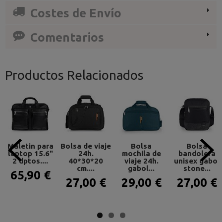
Costes de Envío
Comentarios
Productos Relacionados
Maletin para
Bolsa de viaje
Bolsa
Bolsa
laptop 15.6"
24h.
mochila de
bandolera
2 dptos....
40*30*20
viaje 24h.
unisex gabol
cm....
gabol...
stone...
65,90 €
27,00 €
29,00 €
27,00 €