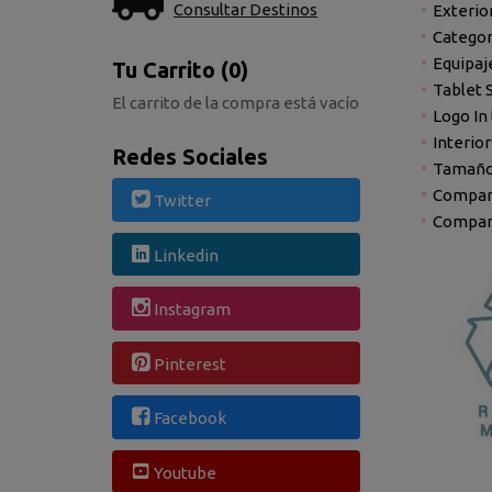
Consultar Destinos
Exterio
Categor
Equipaj
Tu Carrito (0)
Tablet 
El carrito de la compra está vacío
Logo In
Interior
Redes Sociales
Tamaño 
Compart
Twitter
Compart
Linkedin
Instagram
Pinterest
Facebook
Youtube