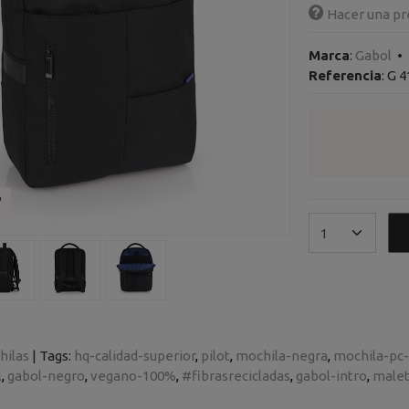
Hacer una pr
Marca
:
Gabol
•
Referencia
:
G 4
"
hilas
|
Tags:
hq-calidad-superior
pilot
mochila-negra
mochila-pc-
l
gabol-negro
vegano-100%
#fibrasrecicladas
gabol-intro
malet