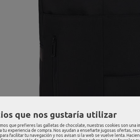
ios que nos gustaría utilizar
os que prefieres las galletas de chocolate, nuestras cookies son una 
 a tu experiencia de compra. Nos ayudan a enseñarte jugosas ofertas, re
para facilitar tu navegación y nos avisan si la web se vuelve lenta. Hacien