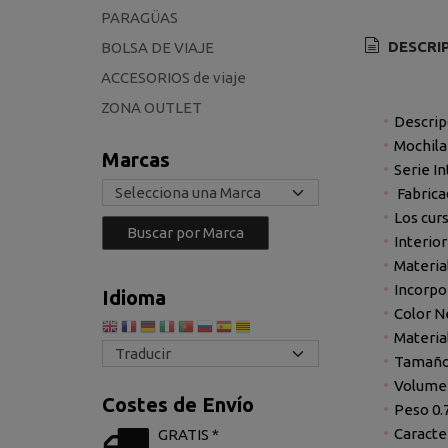
PARAGÜAS
DESCRI
BOLSA DE VIAJE
ACCESORIOS de viaje
ZONA OUTLET
Descrip
Mochila 
Marcas
Serie In
Fabrica
Los cur
Interio
Materia
Incorpo
Idioma
Color N
Materia
Tamaño
Volumen
Costes de Envío
Peso 0.
Caracte
GRATIS *