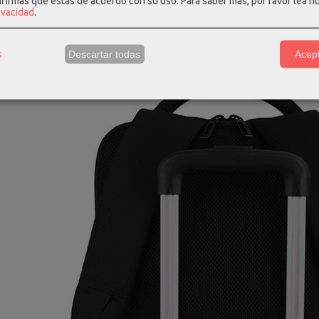
nfirmas que estás de acuerdo con su uso.
Para saber más, por favor lea n
rivacidad
.
s
Descartar todas
Acept