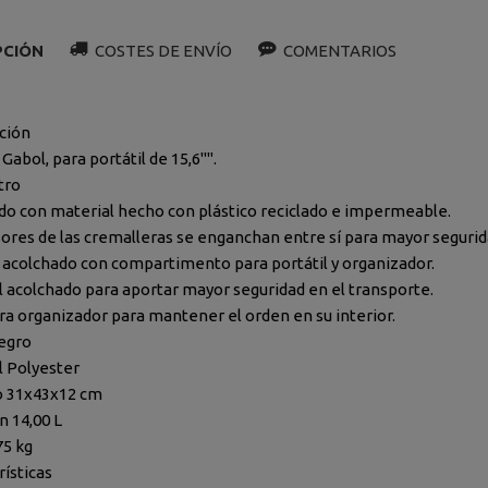
PCIÓN
COSTES DE ENVÍO
COMENTARIOS
ción
Gabol, para portátil de 15,6"".
tro
do con material hecho con plástico reciclado e impermeable.
sores de las cremalleras se enganchan entre sí para mayor segurid
r acolchado con compartimento para portátil y organizador.
l acolchado para aportar mayor seguridad en el transporte.
ra organizador para mantener el orden en su interior.
egro
l Polyester
 31x43x12 cm
 14,00 L
75 kg
rísticas