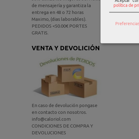
"Aceptar" co
política de p
de mensajería y garantiza la
entrega en 48 o 72 horas
Maximo, (dias laborables).
Preferencia
PEDIDOS <50.00€ PORTES
GRATIS.
VENTA Y DEVOLICIÓN
En caso de devolución pongase
en contacto con nosotros.
info@caloriol.com
CONDICIONES DE COMPRA Y
DEVOLUCIONES