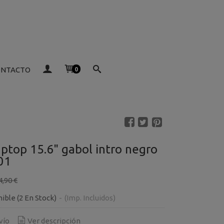
ONTACTO
0
aptop 15.6" gabol intro negro
01
4,90 €
nible
(2 En Stock)
-
(Imp. Incluidos)
vío
Ver descripción