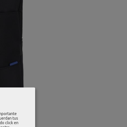
importante
cuerdan tus
do click en