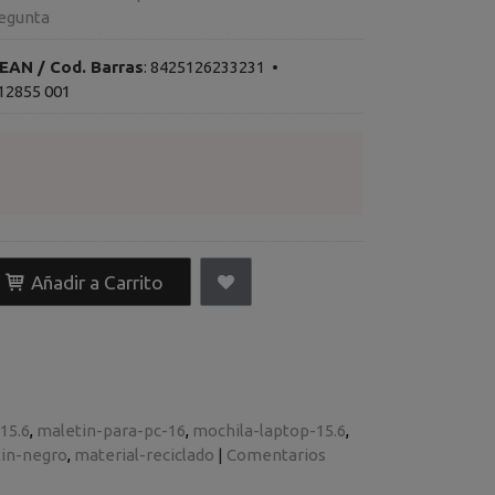
egunta
EAN / Cod. Barras
:
8425126233231
•
12855 001
Añadir a Carrito
15.6
maletin-para-pc-16
mochila-laptop-15.6
in-negro
material-reciclado
|
Comentarios