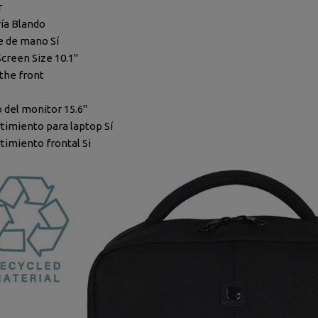
r
ía Blando
e de mano Sí
Screen Size 10.1"
 the front
del monitor 15.6"
imiento para laptop Sí
imiento frontal Si