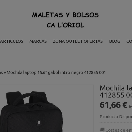
ARTICULOS
MARCAS
ZONA OUTLET OFERTAS
BLOG
C
as
»
Mochila laptop 15.6" gabol intro negro 412855 001
Mochila l
412855 0
61,66 €
6
Producto Dispo
Costes de en