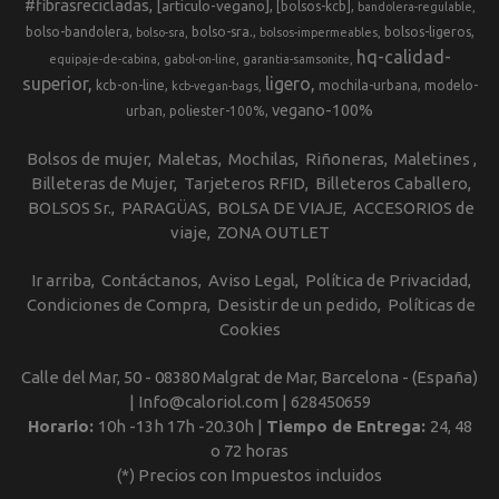
#fibrasrecicladas
[articulo-vegano]
[bolsos-kcb]
bandolera-regulable
bolso-bandolera
bolso-sra.
bolsos-ligeros
bolso-sra
bolsos-impermeables
hq-calidad-
equipaje-de-cabina
gabol-on-line
garantia-samsonite
superior
ligero
kcb-on-line
mochila-urbana
modelo-
kcb-vegan-bags
vegano-100%
urban
poliester-100%
Bolsos de mujer
Maletas
Mochilas
Riñoneras
Maletines
Billeteras de Mujer
Tarjeteros RFID
Billeteros Caballero
BOLSOS Sr.
PARAGÜAS
BOLSA DE VIAJE
ACCESORIOS de
viaje
ZONA OUTLET
Ir arriba
Contáctanos
Aviso Legal
Política de Privacidad
Condiciones de Compra
Desistir de un pedido
Políticas de
Cookies
Calle del Mar, 50 - 08380 Malgrat de Mar, Barcelona - (España)
| Info@caloriol.com |
628450659
Horario:
10h -13h 17h -20.30h |
Tiempo de Entrega:
24, 48
o 72 horas
(*) Precios con Impuestos incluidos