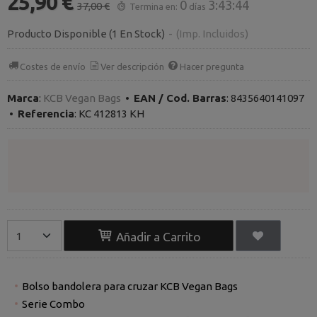
25,90 €
0
3:43:43
37,00 €
Termina en:
días
Producto Disponible
(1 En Stock)
-
(Imp. Incluidos)
Costes de envío
Ver descripción
Hacer pregunta
Marca
:
KCB Vegan Bags
•
EAN / Cod. Barras
:
8435640141097
•
Referencia
:
KC 412813 KH
Añadir a Carrito
Bolso bandolera para cruzar KCB Vegan Bags
Serie Combo