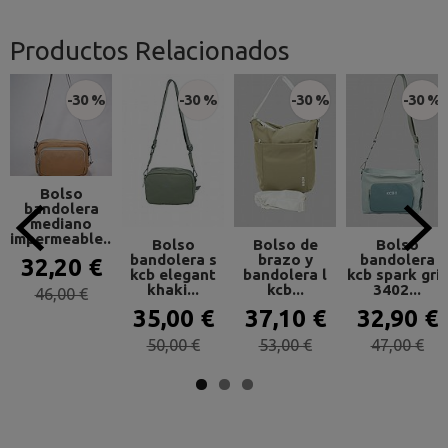
Productos Relacionados
-30 %
-30 %
-30 %
-30 %
Bolso
bandolera
mediano
impermeable...
Bolso
Bolso de
Bolso
bandolera s
brazo y
bandolera
32,20 €
kcb elegant
bandolera l
kcb spark gris
khaki...
kcb...
3402...
46,00 €
35,00 €
37,10 €
32,90 €
50,00 €
53,00 €
47,00 €