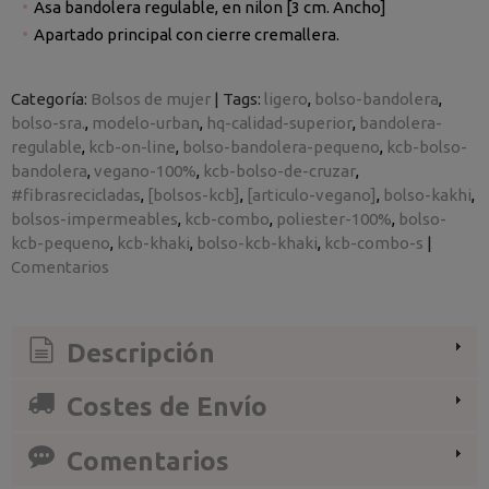
Asa bandolera regulable, en nilon [3 cm. Ancho]
Apartado principal con cierre cremallera.
Categoría:
Bolsos de mujer
|
Tags:
ligero
bolso-bandolera
bolso-sra.
modelo-urban
hq-calidad-superior
bandolera-
regulable
kcb-on-line
bolso-bandolera-pequeno
kcb-bolso-
bandolera
vegano-100%
kcb-bolso-de-cruzar
#fibrasrecicladas
[bolsos-kcb]
[articulo-vegano]
bolso-kakhi
bolsos-impermeables
kcb-combo
poliester-100%
bolso-
kcb-pequeno
kcb-khaki
bolso-kcb-khaki
kcb-combo-s
|
Comentarios
Descripción
Costes de Envío
Comentarios