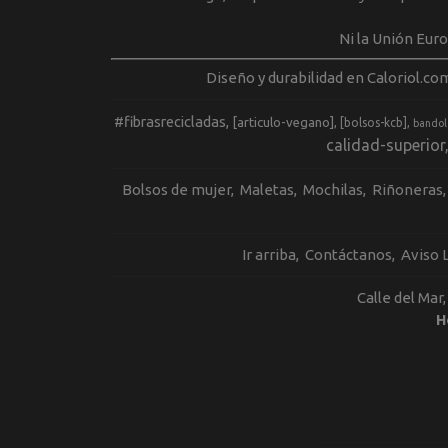
Ni la Unión Eur
Diseño y durabilidad en Caloriol.co
#fibrasrecicladas
[articulo-vegano]
[bolsos-kcb]
bandol
calidad-superior
Bolsos de mujer
Maletas
Mochilas
Riñoneras
Ir arriba
Contáctanos
Aviso 
Calle del Mar
H