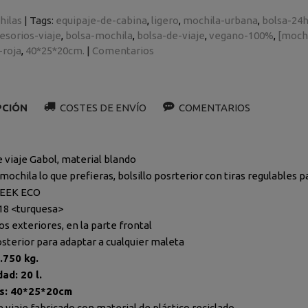
hilas
|
Tags:
equipaje-de-cabina
ligero
mochila-urbana
bolsa-24
esorios-viaje
bolsa-mochila
bolsa-de-viaje
vegano-100%
[mochi
-roja
40*25*20cm.
|
Comentarios
PCIÓN
COSTES DE ENVÍO
COMENTARIOS
e viaje Gabol, material blando
mochila lo que prefieras, bolsillo posrterior con tiras regulables 
WEEK ECO
018 <turquesa>
los exteriores, en la parte frontal
osterior para adaptar a cualquier maleta
.750 kg.
ad: 20 l.
s: 40*25*20cm
 viaje fabricado con material de plástico reciclado.