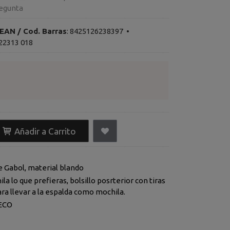
egunta
EAN / Cod. Barras
:
8425126238397
•
22313 018
Añadir a Carrito
e Gabol, material blando
la lo que prefieras, bolsillo posrterior con tiras
ra llevar a la espalda como mochila.
ECO