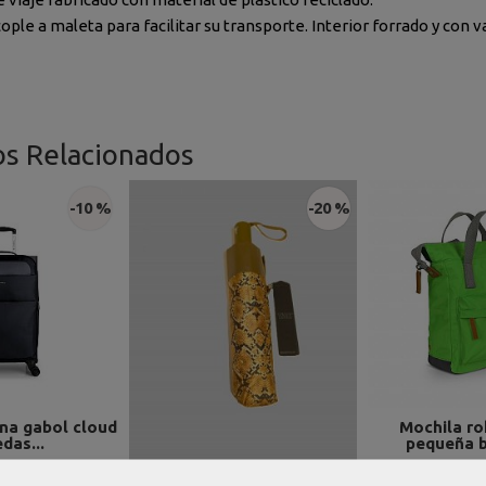
ople a maleta para facilitar su transporte. Interior forrado y con va
os Relacionados
-10 %
-20 %
na gabol cloud
Mochila ro
edas...
pequeña ba
 €
51,96
99,99 €