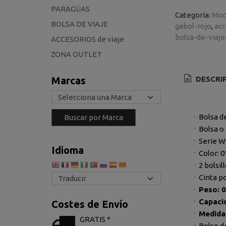
PARAGÜAS
Categoría:
Moc
BOLSA DE VIAJE
gabol-rojo
acc
bolsa-de-viaje
ACCESORIOS de viaje
ZONA OUTLET
Marcas
DESCRI
Bolsa d
Bolsa o 
Serie 
Idioma
Color: 
2 bolsil
Cinta p
Peso: 0
Capacid
Costes de Envío
Medida
GRATIS *
Bolso de