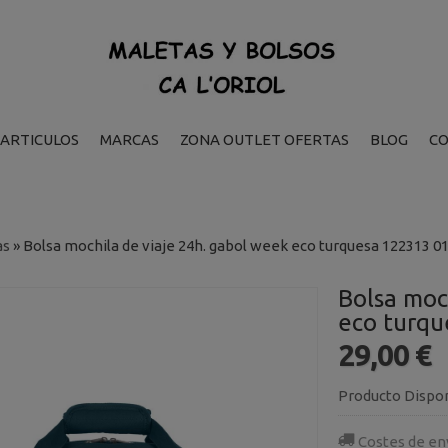
ARTICULOS
MARCAS
ZONA OUTLET OFERTAS
BLOG
C
as
»
Bolsa mochila de viaje 24h. gabol week eco turquesa 122313 0
Bolsa moc
eco turqu
29,00 €
Producto Dispo
Costes de en