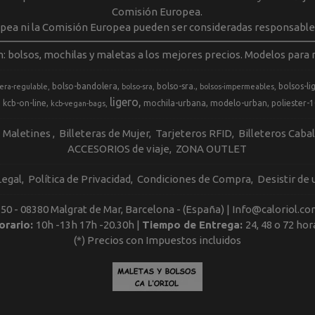
Comisión Europea.
opea ni la Comisión Europea pueden ser consideradas responsable
m: bolsos, mochilas y maletas a los mejores precios. Modelos para m
bolso-bandolera
bolso-sra.
bolsos-li
era-regulable
bolso-sra
bolsos-impermeables
ligero
kcb-on-line
mochila-urbana
modelo-urban
poliester-
kcb-vegan-bags
Maletines
Billeteras de Mujer
Tarjeteros RFID
Billeteros Caba
ACCESORIOS de viaje
ZONA OUTLET
Legal
Política de Privacidad
Condiciones de Compra
Desistir de
, 50 - 08380 Malgrat de Mar, Barcelona - (España) | Info@caloriol.co
orario:
10h -13h 17h -20.30h |
Tiempo de Entrega:
24, 48 o 72 hor
(*) Precios con Impuestos incluidos