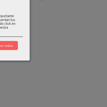
importante
cuerdan tus
do click en
uestra
ar todas