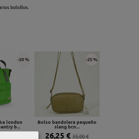
rios bolsillos.
-20 %
-25 %
ka london
Bolso bandolera pequeño
Mochila kipling
ntry b...
slang bcn...
print.
 €
26,25 €
42,45 
64,95 €
35,00 €