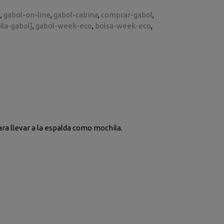
h
gabol-on-line
gabol-cabina
comprar-gabol
la-gabol]
gabol-week-eco
bolsa-week-eco
para llevar a la espalda como mochila.