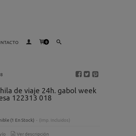
ONTACTO
0
18
hila de viaje 24h. gabol week
esa 122313 018
nible
(1 En Stock)
-
(Imp. Incluidos)
vío
Ver descripción