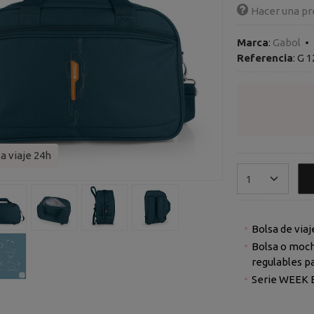
Hacer una pr
Marca
:
Gabol
•
Referencia
:
G 1
a viaje 24h
Bolsa de viaj
Bolsa o mochi
regulables pa
Serie WEEK 