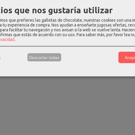
Paraguas vogue plegable
ios que nos gustaría utilizar
manual...
24,80 €
31,00 €
os que prefieres las galletas de chocolate, nuestras cookies son una 
 a tu experiencia de compra. Nos ayudan a enseñarte jugosas ofertas, re
para facilitar tu navegación y nos avisan si la web se vuelve lenta. Hacien
nfirmas que estás de acuerdo con su uso.
Para saber más, por favor lea n
rivacidad
.
s
Descartar todas
Acept