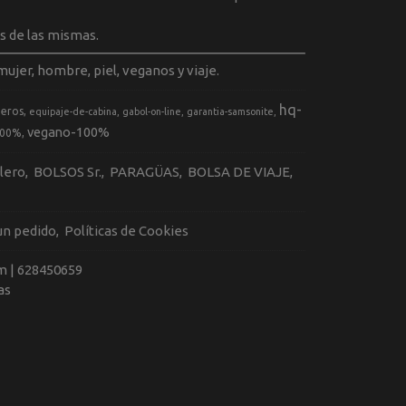
s de las mismas.
ujer, hombre, piel, veganos y viaje.
hq-
geros
equipaje-de-cabina
gabol-on-line
garantia-samsonite
vegano-100%
100%
llero
BOLSOS Sr.
PARAGÜAS
BOLSA DE VIAJE
 un pedido
Políticas de Cookies
m |
628450659
as