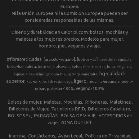
Europea.
Ni la Unión Europea ni la Comisión Europea pueden ser
consideradas responsables de las mismas.
Diseño y durabilidad en Caloriol.com: bolsos, mochilas y
maletas a los mejores precios. Modelos para mujer,
hombre, piel, veganos y viaje.
#fibrasrecicladas
[articulo-vegano]
[bolsos-kcb]
bandolera-regulable
bolso-bandolera
bolso-sra.
bolsos-ligeros
bolso-sra
bolsos-impermeables
hq-calidad-
equipaje-de-cabina
gabol-on-line
garantia-samsonite
superior
ligero
kcb-on-line
mochila-urbana
modelo-
kcb-vegan-bags
vegano-100%
urban
poliester-100%
Bolsos de mujer
Maletas
Mochilas
Riñoneras
Maletines
Billeteras de Mujer
Tarjeteros RFID
Billeteros Caballero
BOLSOS Sr.
PARAGÜAS
BOLSA DE VIAJE
ACCESORIOS de
viaje
ZONA OUTLET
Ir arriba
Contáctanos
Aviso Legal
Política de Privacidad