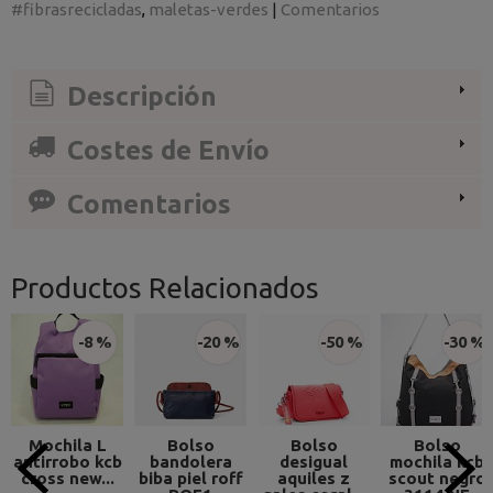
#fibrasrecicladas
maletas-verdes
|
Comentarios
Descripción
Costes de Envío
Comentarios
Productos Relacionados
-8 %
-20 %
-50 %
-30 %
Mochila L
Bolso
Bolso
Bolso
antirrobo kcb
bandolera
desigual
mochila kcb
cross new...
biba piel roff
aquiles z
scout negro