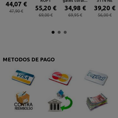
ROF1
gales coral...
3114 NE
44,07 €
55,20 €
34,98 €
39,20 €
47,90 €
69,00 €
69,95 €
56,00 €
METODOS DE PAGO