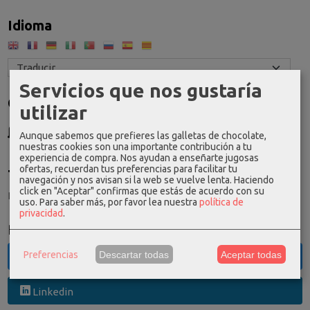
Idioma
Servicios que nos gustaría
Costes de Envío
utilizar
GRATIS *
Aunque sabemos que prefieres las galletas de chocolate,
Consultar Destinos
nuestras cookies son una importante contribución a tu
experiencia de compra. Nos ayudan a enseñarte jugosas
ofertas, recuerdan tus preferencias para facilitar tu
Tu Carrito (0)
navegación y nos avisan si la web se vuelve lenta. Haciendo
click en "Aceptar" confirmas que estás de acuerdo con su
El carrito de la compra está vacío
uso.
Para saber más, por favor lea nuestra
política de
privacidad
.
Redes Sociales
Preferencias
Descartar todas
Aceptar todas
Twitter
Linkedin