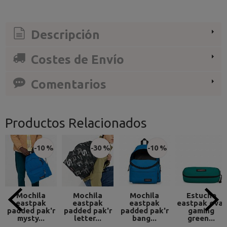
Descripción
Costes de Envío
Comentarios
Productos Relacionados
-10 %
-30 %
-10 %
Mochila
Mochila
Mochila
Estuche
eastpak
eastpak
eastpak
eastpak oval
padded pak'r
padded pak'r
padded pak'r
gaming
mysty...
letter...
bang...
green...