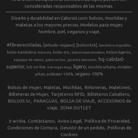
consideradas responsables de las mismas.
Diseño y durabilidad en Caloriol.com: bolsos, mochilas y
maletas a los mejores precios. Modelos para mujer,
hombre, piel, veganos y viaje.
#fibrasrecicladas
[articulo-vegano]
[bolsos-kcb]
bandolera-regulable
bolso-bandolera
bolso-sra.
bolsos-ligeros
bolso-sra
bolsos-impermeables
hq-calidad-
equipaje-de-cabina
gabol-on-line
garantia-samsonite
superior
ligero
kcb-on-line
mochila-urbana
modelo-
kcb-vegan-bags
vegano-100%
urban
poliester-100%
Bolsos de mujer
Maletas
Mochilas
Riñoneras
Maletines
Billeteras de Mujer
Tarjeteros RFID
Billeteros Caballero
BOLSOS Sr.
PARAGÜAS
BOLSA DE VIAJE
ACCESORIOS de
viaje
ZONA OUTLET
Ir arriba
Contáctanos
Aviso Legal
Política de Privacidad
Condiciones de Compra
Desistir de un pedido
Políticas de
Cookies