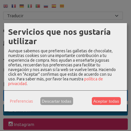
Servicios que nos gustaría
Costes de Envío
utilizar
GRATIS *
Consultar Destinos
Aunque sabemos que prefieres las galletas de chocolate,
nuestras cookies son una importante contribución a tu
Tu Carrito (0)
experiencia de compra. Nos ayudan a enseñarte jugosas
ofertas, recuerdan tus preferencias para facilitar tu
El carrito de la compra está vacío
navegación y nos avisan si la web se vuelve lenta. Haciendo
click en "Aceptar" confirmas que estás de acuerdo con su
uso.
Para saber más, por favor lea nuestra
política de
Redes Sociales
privacidad
.
Twitter
Preferencias
Descartar todas
Aceptar todas
Linkedin
Instagram