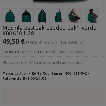
Mochila eastpak padded pak'r verde
K00620 U28
49,50 €
1
19:48:26
55,00 €
Termina en:
día
Producto Disponible
(1 En Stock)
-
(Imp. Incluidos)
Costes de envío
Ver descripción
Hacer pregunta
Marca
:
Eastpak
•
EAN / Cod. Barras
:
196246317962
•
Referencia
:
EA K00620 U28