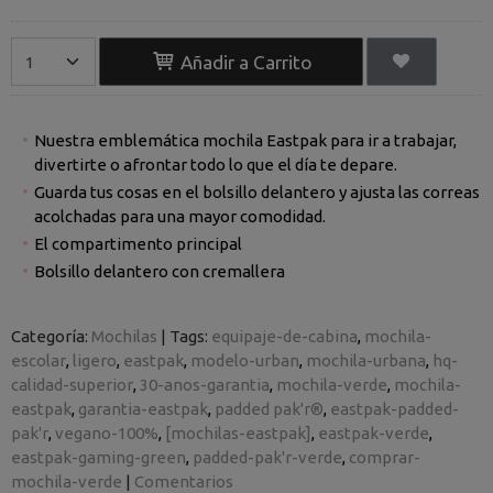
Añadir a Carrito
Nuestra emblemática mochila Eastpak para ir a trabajar,
divertirte o afrontar todo lo que el día te depare.
Guarda tus cosas en el bolsillo delantero y ajusta las correas
acolchadas para una mayor comodidad.
El compartimento principal
Bolsillo delantero con cremallera
Categoría:
Mochilas
|
Tags:
equipaje-de-cabina
mochila-
escolar
ligero
eastpak
modelo-urban
mochila-urbana
hq-
calidad-superior
30-anos-garantia
mochila-verde
mochila-
eastpak
garantia-eastpak
padded pak'r®
eastpak-padded-
pak'r
vegano-100%
[mochilas-eastpak]
eastpak-verde
eastpak-gaming-green
padded-pak'r-verde
comprar-
mochila-verde
|
Comentarios