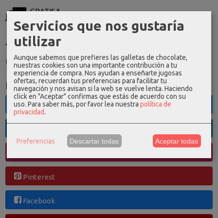
GRATIS *
Servicios que nos gustaría
Consultar Destinos
utilizar
Tu Carrito (0)
Aunque sabemos que prefieres las galletas de chocolate,
El carrito de la compra está vacío
nuestras cookies son una importante contribución a tu
experiencia de compra. Nos ayudan a enseñarte jugosas
ofertas, recuerdan tus preferencias para facilitar tu
Redes Sociales
navegación y nos avisan si la web se vuelve lenta. Haciendo
click en "Aceptar" confirmas que estás de acuerdo con su
uso.
Para saber más, por favor lea nuestra
política de
Twitter
privacidad
.
Linkedin
Preferencias
Descartar todas
Aceptar todas
Instagram
Pinterest
Facebook