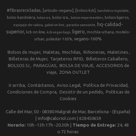
#fibrasrecicladas
[articulo-vegano]
[bolsos-kcb]
bandolera-regulable
bolso-bandolera
bolso-sra.
bolsos-ligeros
bolso-sra
bolsos-impermeables
hq-calidad-
equipaje-de-cabina
gabol-on-line
garantia-samsonite
superior
ligero
kcb-on-line
mochila-urbana
modelo-
kcb-vegan-bags
vegano-100%
urban
poliester-100%
Bolsos de mujer
Maletas
Mochilas
Riñoneras
Maletines
Billeteras de Mujer
Tarjeteros RFID
Billeteros Caballero
BOLSOS Sr.
PARAGÜAS
BOLSA DE VIAJE
ACCESORIOS de
viaje
ZONA OUTLET
Ir arriba
Contáctanos
Aviso Legal
Política de Privacidad
Condiciones de Compra
Desistir de un pedido
Políticas de
Cookies
Calle del Mar, 50 - 08380 Malgrat de Mar, Barcelona - (España)
| Info@caloriol.com |
628450659
Horario:
10h -13h 17h -20.30h |
Tiempo de Entrega:
24, 48
o 72 horas