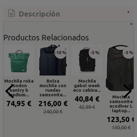
Descripción
Productos Relacionados
-10 %
-5 %
-5 %
Mochila roka
Bolsa
Mochila
london
mochila con
gabol week
bantry b
ruedas
eco cabina...
medium...
samsonite...
Mochila
40,84 €
samsonite
74,95 €
216,00 €
ecodiver L
42,99 €
laptop...
240,00 €
123,50 €
130,00 €