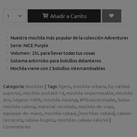
Añadir a Carrito
Nuestra mochila más popular de la colección Adventurer
Serie: NICE Purple
Volumen : 23L para llevar todas tus cosas
Sistema antirrobo para bolsillos delanteros
Mochila viene con 2 bolsillos intercambiables
Categoría:
Mochilas
|
Tags:
ligero
mochila-urbana
hq-calidad-
superior
mochila-portatil-14
mochila-impermeable
mochila-
eco
vegano-100%
mochila-naranja
#fibrasrecicladas
bolsa-
mochila-cabina
material-reciclado
mochila-de-viaje
equipaje-de-mano
mochila-cabaia
[mochilas-cabaia]
cabaia-
terracota
cabaia-bogota
mochilas-cabaia-caloriol
|
Comentarios