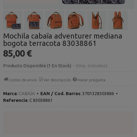
Mochila cabaïa adventurer mediana
bogota terracota 83038861
85,00 €
Producto Disponible
(1 En Stock)
-
(Imp. Incluidos)
Costes de envío
Ver descripción
Hacer pregunta
Marca
:
CABAÏA
•
EAN / Cod. Barras
:
3701328303886
•
Referencia
:
C 83038861