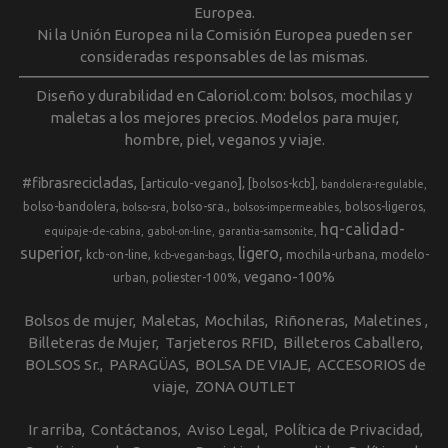
Europea.
Ni la Unión Europea ni la Comisión Europea pueden ser
consideradas responsables de las mismas.
Diseño y durabilidad en Caloriol.com: bolsos, mochilas y
maletas a los mejores precios. Modelos para mujer,
hombre, piel, veganos y viaje.
#fibrasrecicladas
[articulo-vegano]
[bolsos-kcb]
bandolera-regulable
bolso-bandolera
bolso-sra.
bolsos-ligeros
bolso-sra
bolsos-impermeables
hq-calidad-
equipaje-de-cabina
gabol-on-line
garantia-samsonite
superior
ligero
kcb-on-line
mochila-urbana
modelo-
kcb-vegan-bags
vegano-100%
urban
poliester-100%
Bolsos de mujer
Maletas
Mochilas
Riñoneras
Maletines
Billeteras de Mujer
Tarjeteros RFID
Billeteros Caballero
BOLSOS Sr.
PARAGÜAS
BOLSA DE VIAJE
ACCESORIOS de
viaje
ZONA OUTLET
Ir arriba
Contáctanos
Aviso Legal
Política de Privacidad