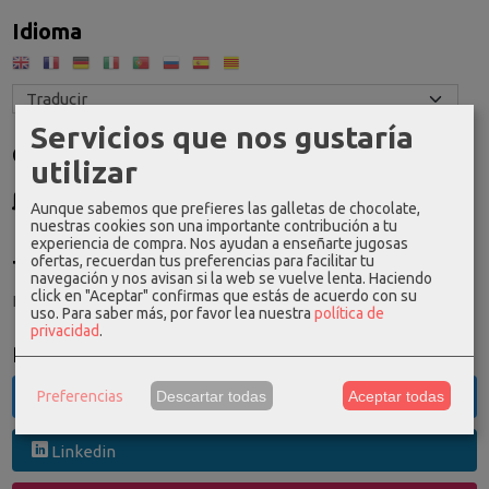
Idioma
Servicios que nos gustaría
Costes de Envío
utilizar
GRATIS *
Aunque sabemos que prefieres las galletas de chocolate,
Consultar Destinos
nuestras cookies son una importante contribución a tu
experiencia de compra. Nos ayudan a enseñarte jugosas
ofertas, recuerdan tus preferencias para facilitar tu
Tu Carrito (0)
navegación y nos avisan si la web se vuelve lenta. Haciendo
click en "Aceptar" confirmas que estás de acuerdo con su
El carrito de la compra está vacío
uso.
Para saber más, por favor lea nuestra
política de
privacidad
.
Redes Sociales
Preferencias
Descartar todas
Aceptar todas
Twitter
Linkedin