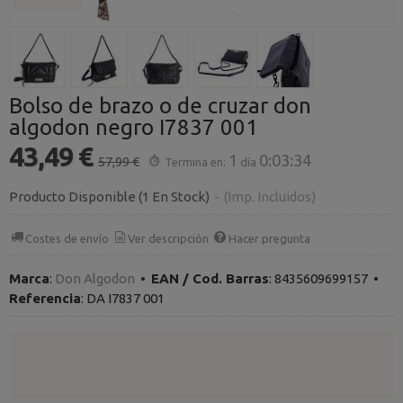
Bolso de brazo o de cruzar don
algodon negro I7837 001
43,49 €
1
0:03:34
57,99 €
Termina en:
día
Producto Disponible
(1 En Stock)
-
(Imp. Incluidos)
Costes de envío
Ver descripción
Hacer pregunta
Marca
:
Don Algodon
•
EAN / Cod. Barras
:
8435609699157
•
Referencia
:
DA I7837 001