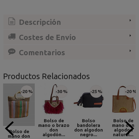
Descripción
Costes de Envío
Comentarios
Productos Relacionados
-20 %
-30 %
-25 %
-20 %
Bolso de
Bolso
Bolso de
mano o brazo
bandolera
mano don
don
don algodon
algodon
Bolso de
algodón...
negro...
natural...
mano don