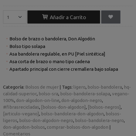
Añadir a Carrito
Bolso de brazo o bandolera, Don Algodón
Bolso tipo solapa
Asa bandolera regulable, en PU [Piel sintética]
Asa corta de brazo o mano tipo cadena
Apartado principal con cierre cremallera bajo solapa
Categoría:
Bolsos de mujer
|
Tags:
ligero
bolso-bandolera
hq-
calidad-superior
bolso-sra
bolso-bandolera-solapa
vegano-
100%
don-algodon-on-line
don-algodon-negro
#fibrasrecicladas
[bolsos-don-algodon]
[bolsos-negros]
[articulo-vegano]
bolso-bandolera-don-algodon
bolsos-
ligeros
bolso-don-algodon-negro
bolso-bandolera-negro
don-algodon-bolsos
comprar-bolsos-don-algodon
|
Comentarios