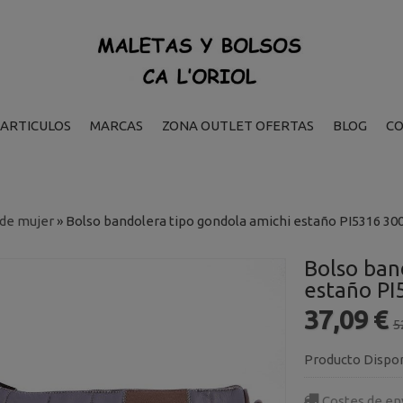
ARTICULOS
MARCAS
ZONA OUTLET OFERTAS
BLOG
C
 de mujer
»
Bolso bandolera tipo gondola amichi estaño PI5316 30
Bolso ban
estaño PI
37,09 €
5
Producto Dispo
Costes de en