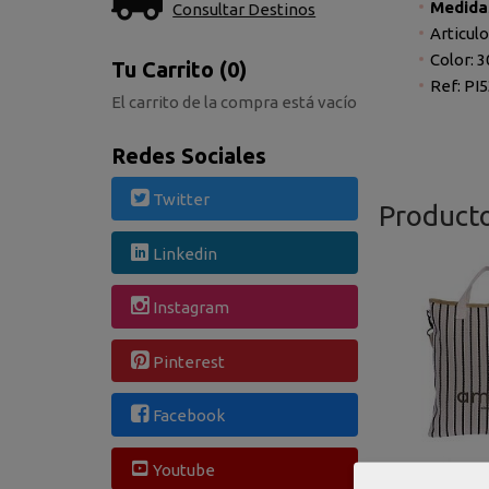
Medida
Consultar Destinos
Articul
Color: 
Tu Carrito (0)
Ref: PI
El carrito de la compra está vacío
Redes Sociales
Twitter
Product
Linkedin
Instagram
Pinterest
Facebook
Youtube