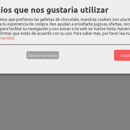
o y bandolera
Bolso bandolera don
Bolso de braz
chi...
algodon estaño...
don
ios que nos gustaría utilizar
 €
41,24 €
37,49
24,00 €
54,99 €
os que prefieres las galletas de chocolate, nuestras cookies son una 
 a tu experiencia de compra. Nos ayudan a enseñarte jugosas ofertas, re
para facilitar tu navegación y nos avisan si la web se vuelve lenta. Hacien
nfirmas que estás de acuerdo con su uso.
Para saber más, por favor lea n
rivacidad
.
s
Descartar todas
Acept