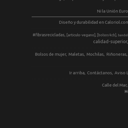
Ni la Unión Eur
Diseño y durabilidad en Caloriol.co
#fibrasrecicladas
[articulo-vegano]
[bolsos-kcb]
bandol
calidad-superior
Bolsos de mujer
Maletas
Mochilas
Riñoneras
Ir arriba
Contáctanos
Aviso 
Calle del Mar
H