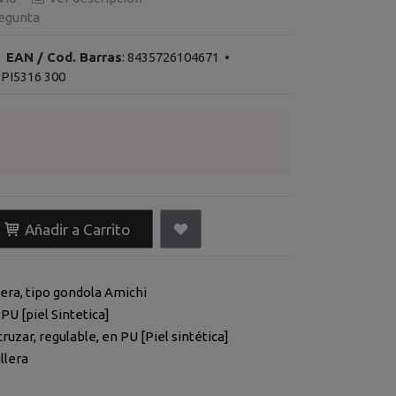
egunta
•
EAN / Cod. Barras
:
8435726104671
•
PI5316 300
Añadir a Carrito
era, tipo gondola Amichi
PU [piel Sintetica]
cruzar, regulable, en PU [Piel sintética]
llera