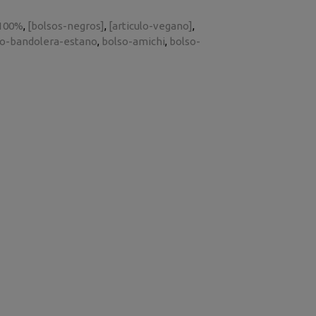
100%
[bolsos-negros]
[articulo-vegano]
so-bandolera-estano
bolso-amichi
bolso-