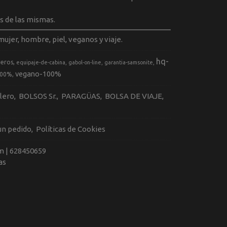
s de las mismas.
ujer, hombre, piel, veganos y viaje.
hq-
geros
equipaje-de-cabina
gabol-on-line
garantia-samsonite
vegano-100%
100%
llero
BOLSOS Sr.
PARAGÜAS
BOLSA DE VIAJE
 un pedido
Políticas de Cookies
m |
628450659
as