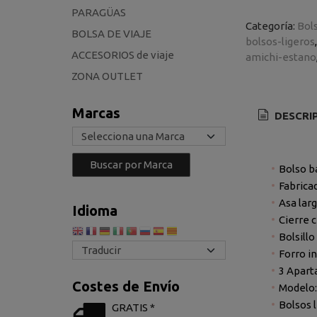
PARAGÜAS
Categoría:
Bol
BOLSA DE VIAJE
bolsos-ligeros
ACCESORIOS de viaje
amichi-estano
ZONA OUTLET
Marcas
DESCRI
Bolso b
Fabricad
Asa larg
Idioma
Cierre 
Bolsill
Forro in
3 Apart
Costes de Envío
Modelo:
Bolsos 
GRATIS *