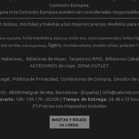
Comisión Europea.
opea ni la Comisión Europea pueden ser consideradas responsable
m: bolsos, mochilas y maletas a los mejores precios. Modelos para m
bolso-bandolera
bolso-sra.
bolsos-li
era-regulable
bolso-sra
bolsos-impermeables
ligero
kcb-on-line
mochila-urbana
modelo-urban
poliester-
kcb-vegan-bags
Maletines
Billeteras de Mujer
Tarjeteros RFID
Billeteros Caba
ACCESORIOS de viaje
ZONA OUTLET
Legal
Política de Privacidad
Condiciones de Compra
Desistir de
, 50 - 08380 Malgrat de Mar, Barcelona - (España) | Info@caloriol.co
orario:
10h -13h 17h -20.30h |
Tiempo de Entrega:
24, 48 o 72 hor
(*) Precios con Impuestos incluidos