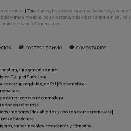
sos de mujer
|
Tags:
ligero
hq-calidad-superior
bolso-sra
vegano-
bolso-impermeable
bolso-estano
bolso-bandolera-amichi
bol
amichi-estano
|
Comentarios
PCIÓN
COSTES DE ENVÍO
COMENTARIOS
andolera, tipo gondola Amichi
o en PU [piel Sintetica]
a de cruzar, regulable, en PU [Piel sintética]
cremallera
o posterior con cierre cremallera
terior en color rosa
ados interiores [dos abiertos y uno con cierre cremallera]
 Bolso bandolera
ligeros, impermeables, resistentes y cómodos.