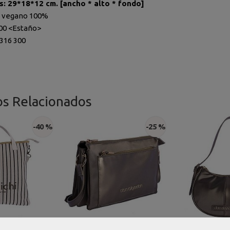
s: 29*18*12
cm. [ancho * alto * fondo]
o vegano 100%
300 <Estaño>
5316 300
os Relacionados
-40 %
-25 %