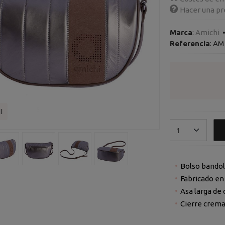
Hacer una pr
Marca
:
Amichi
Referencia
:
AM 
I
Bolso bandol
Fabricado en 
Asa larga de 
Cierre crema