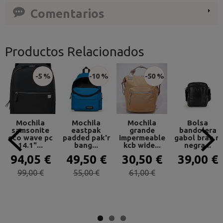
Comentarios
Productos Relacionados
-5 %
-10 %
-50 %
Mochila
Mochila
Mochila
Bolsa
samsonite
eastpak
grande
bandolera
eco wave pc
padded pak'r
impermeable
gabol bran m
14.1"...
bang...
kcb wide...
negra...
94,05 €
49,50 €
30,50 €
39,00 €
99,00 €
55,00 €
61,00 €