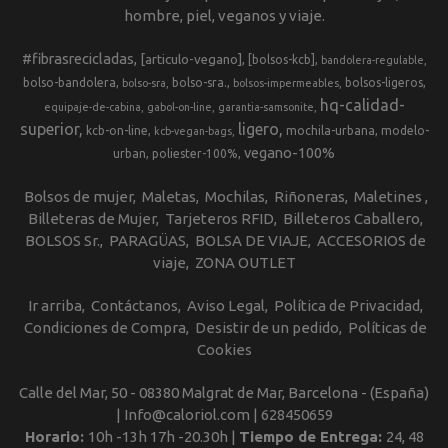
hombre, piel, veganos y viaje.
#fibrasrecicladas
[articulo-vegano]
[bolsos-kcb]
bandolera-regulable
bolso-bandolera
bolso-sra.
bolsos-ligeros
bolso-sra
bolsos-impermeables
hq-calidad-
equipaje-de-cabina
gabol-on-line
garantia-samsonite
superior
ligero
kcb-on-line
mochila-urbana
modelo-
kcb-vegan-bags
vegano-100%
urban
poliester-100%
Bolsos de mujer
Maletas
Mochilas
Riñoneras
Maletines
Billeteras de Mujer
Tarjeteros RFID
Billeteros Caballero
BOLSOS Sr.
PARAGÜAS
BOLSA DE VIAJE
ACCESORIOS de
viaje
ZONA OUTLET
Ir arriba
Contáctanos
Aviso Legal
Política de Privacidad
Condiciones de Compra
Desistir de un pedido
Políticas de
Cookies
Calle del Mar, 50 - 08380 Malgrat de Mar, Barcelona - (España)
| Info@caloriol.com |
628450659
Horario:
10h -13h 17h -20.30h |
Tiempo de Entrega:
24, 48