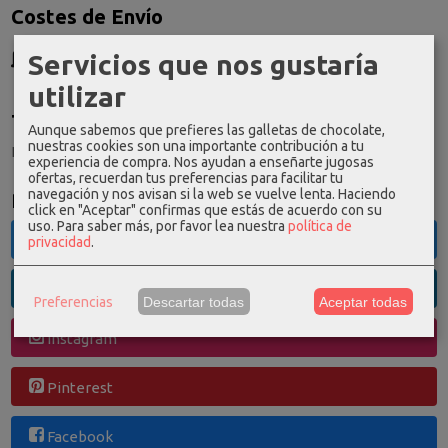
Costes de Envío
GRATIS *
Servicios que nos gustaría
Consultar Destinos
utilizar
Tu Carrito (0)
Aunque sabemos que prefieres las galletas de chocolate,
nuestras cookies son una importante contribución a tu
El carrito de la compra está vacío
experiencia de compra. Nos ayudan a enseñarte jugosas
ofertas, recuerdan tus preferencias para facilitar tu
navegación y nos avisan si la web se vuelve lenta. Haciendo
Redes Sociales
click en "Aceptar" confirmas que estás de acuerdo con su
uso.
Para saber más, por favor lea nuestra
política de
Twitter
privacidad
.
Linkedin
Preferencias
Descartar todas
Aceptar todas
Instagram
Pinterest
Facebook