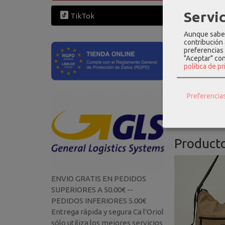
Servic
TikTok
Aunque sabem
contribución
preferencias 
"Aceptar" co
política de p
Preferencia
Product
ENVIO GRATIS EN PEDIDOS
SUPERIORES A 50.00€ --
PEDIDOS INFERIORES 5.00€
Entrega rápida y segura Ca l'Oriol
sólo utiliza los mejores servicios