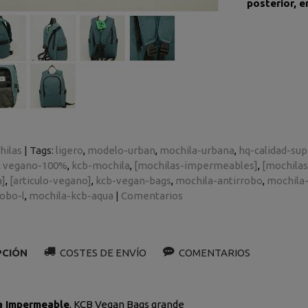
posterior, e
hilas
|
Tags:
ligero
modelo-urban
mochila-urbana
hq-calidad-sup
vegano-100%
kcb-mochila
[mochilas-impermeables]
[mochilas
a]
[articulo-vegano]
kcb-vegan-bags
mochila-antirrobo
mochila
obo-l
mochila-kcb-aqua
|
Comentarios
PCIÓN
COSTES DE ENVÍO
COMENTARIOS
a Impermeable
, KCB Vegan Bags grande