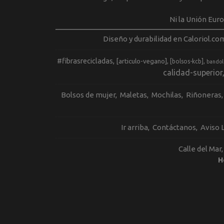
Ni la Unión Eur
Diseño y durabilidad en Caloriol.co
#fibrasrecicladas
[articulo-vegano]
[bolsos-kcb]
bandol
calidad-superior
Bolsos de mujer
Maletas
Mochilas
Riñoneras
Ir arriba
Contáctanos
Aviso 
Calle del Mar
H