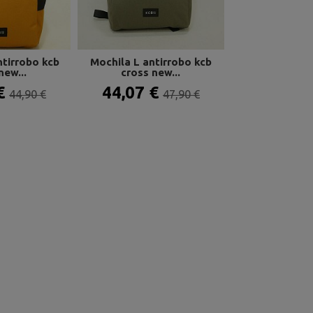
tirrobo kcb
Mochila L antirrobo kcb
Mochila L ant
new...
cross new...
cross n
 €
44,07 €
44,07 
44,90 €
47,90 €