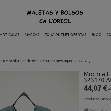
ARTICULOS
MARCAS
ZONA OUTLET OFERTAS
BLOG
C
as
»
Mochila L antirrobo kcb cross new aqua 323170 AQ
Mochila L
323170 
44,07 €
4
Producto Dispo
Costes de en