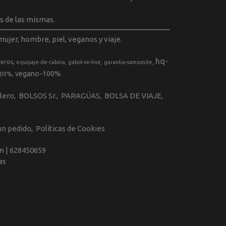
s de las mismas.
ujer, hombre, piel, veganos y viaje.
hq-
geros
equipaje-de-cabina
gabol-on-line
garantia-samsonite
vegano-100%
100%
llero
BOLSOS Sr.
PARAGÜAS
BOLSA DE VIAJE
 un pedido
Políticas de Cookies
m |
628450659
as