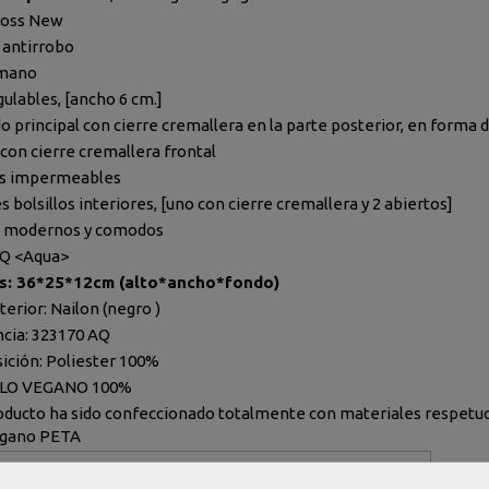
ross New
 antirrobo
 mano
gulables, [ancho 6 cm.]
o principal con cierre cremallera en la parte posterior, en forma d
 con cierre cremallera frontal
as impermeables
s bolsillos interiores, [uno con cierre cremallera y 2 abiertos]
, modernos y comodos
AQ <Aqua>
s: 36*25*12cm (alto*ancho*fondo)
terior: Nailon (negro )
cia: 323170 AQ
ción: Poliester 100%
LO VEGANO 100%
oducto ha sido confeccionado totalmente con materiales respetuos
egano PETA