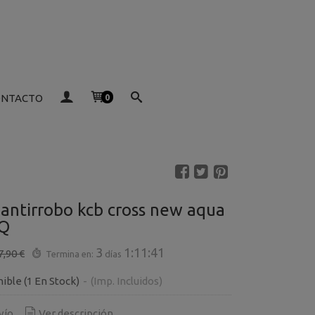
ONTACTO
0
 antirrobo kcb cross new aqua
AQ
3
1:11:40
7,90 €
Termina en:
días
nible
(1 En Stock)
-
(Imp. Incluidos)
vío
Ver descripción