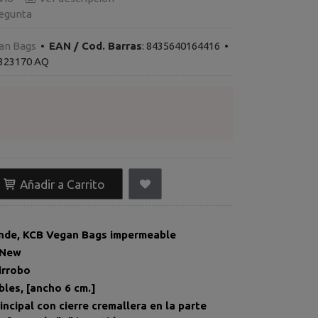
egunta
an Bags
•
EAN / Cod. Barras
:
8435640164416
•
323170 AQ
Añadir a Carrito
nde, KCB Vegan Bags impermeable
 New
irrobo
ulables, [ancho 6 cm.]
ncipal con cierre cremallera en la parte