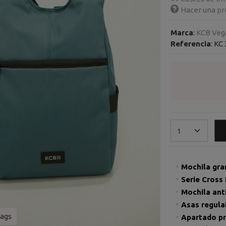
Hacer una pr
Marca
:
KCB Veg
Referencia
:
KC 
Mochila gra
Serie Cross
Mochila ant
Asas reg
ags
Apartado pri