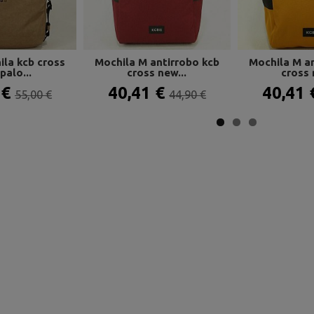
la kcb cross
Mochila M antirrobo kcb
Mochila M an
palo...
cross new...
cross 
 €
40,41 €
40,41
55,00 €
44,90 €