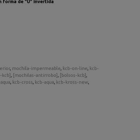
n forma de "U" invertida
erior
mochila-impermeable
kcb-on-line
kcb-
-kcb]
[mochilas-antirrobo]
[bolsos-kcb]
-aqua
kcb-cross
kcb-aqua
kcb-kross-new