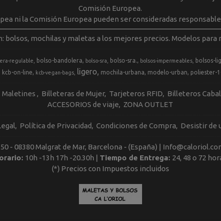
Comisión Europea.
opea ni la Comisión Europea pueden ser consideradas responsable
m: bolsos, mochilas y maletas a los mejores precios. Modelos para m
bolso-bandolera
bolso-sra.
bolsos-li
era-regulable
bolso-sra
bolsos-impermeables
ligero
kcb-on-line
mochila-urbana
modelo-urban
poliester-
kcb-vegan-bags
Maletines
Billeteras de Mujer
Tarjeteros RFID
Billeteros Caba
ACCESORIOS de viaje
ZONA OUTLET
Legal
Política de Privacidad
Condiciones de Compra
Desistir de
, 50 - 08380 Malgrat de Mar, Barcelona - (España) | Info@caloriol.co
orario:
10h -13h 17h -20.30h |
Tiempo de Entrega:
24, 48 o 72 hor
(*) Precios con Impuestos incluidos