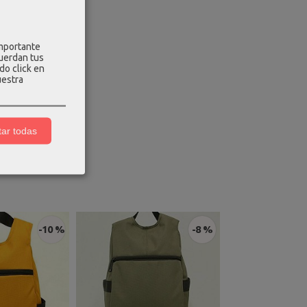
importante
cuerdan tus
do click en
uestra
ar todas
-10 %
-8 %