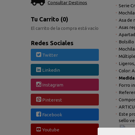
Consultar Destinos
Serie C
Mochila
Tu Carrito (0)
Asa de
Asas re
El carrito de la compra está vacío
Apartad
Bolsillo
Redes Sociales
Mochil
Twitter
Múltiple
Ligeros
Linkedin
Color: 
Medida
Instagram
Forro in
Referen
Composi
Pinterest
ARTICU
Este pr
Facebook
sello v
Youtube