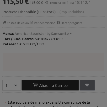
115,50 €
1
19:11:04
165,00 €
Termina en:
día
Producto Disponible
(1 En Stock)
-
(Imp. Incluidos)
Costes de envío
Ver descripción
Hacer pregunta
Marca
:
American tourister by Samsonite
•
EAN / Cod. Barras
:
5414847772061
•
Referencia
:
S 88472/1552
Añadir a Carrito
Este equipaje de mano expansible con surcos de la