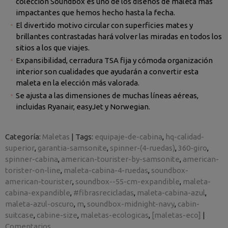
colección Soundbox es uno de los diseños de maleta más
impactantes que hemos hecho hasta la fecha.
El divertido motivo circular con superficies mates y
brillantes contrastadas hará volver las miradas en todos los
sitios a los que viajes.
Expansibilidad, cerradura TSA fija y cómoda organización
interior son cualidades que ayudarán a convertir esta
maleta en la elección más valorada.
Se ajusta a las dimensiones de muchas líneas aéreas,
incluidas Ryanair, easyJet y Norwegian.
Categoría:
Maletas
|
Tags:
equipaje-de-cabina
hq-calidad-
superior
garantia-samsonite
spinner-(4-ruedas)
360-giro
spinner-cabina
american-tourister-by-samsonite
american-
torister-on-line
maleta-cabina-4-ruedas
soundbox-
american-tourister
soundbox--55-cm-expandible
maleta-
cabina-expandible
#fibrasrecicladas
maleta-cabina-azul
maleta-azul-oscuro
m
soundbox-midnight-navy
cabin-
suitcase
cabine-size
maletas-ecologicas
[maletas-eco]
|
Comentarios