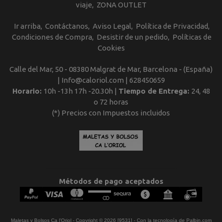
viaje
ZONA OUTLET
Ir arriba
Contáctanos
Aviso Legal
Política de Privacidad
Condiciones de Compra
Desistir de un pedido
Políticas de
Cookies
Calle del Mar, 50 - 08380 Malgrat de Mar, Barcelona - (España)
| Info@caloriol.com |
628450659
Horario:
10h -13h 17h -20.30h |
Tiempo de Entrega:
24, 48
o 72 horas
(*) Precios con Impuestos incluidos
Métodos de pago aceptados
Maletas y Bolsos Ca l'Oriol
- Copyright © 2026 [9531] - Con la tecnología de Palbin.com