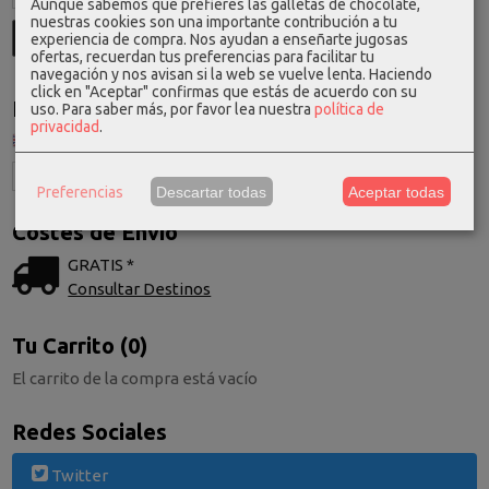
Aunque sabemos que prefieres las galletas de chocolate,
nuestras cookies son una importante contribución a tu
experiencia de compra. Nos ayudan a enseñarte jugosas
ofertas, recuerdan tus preferencias para facilitar tu
navegación y nos avisan si la web se vuelve lenta. Haciendo
click en "Aceptar" confirmas que estás de acuerdo con su
Idioma
uso.
Para saber más, por favor lea nuestra
política de
privacidad
.
Preferencias
Descartar todas
Aceptar todas
Costes de Envío
GRATIS *
Consultar Destinos
Tu Carrito (0)
El carrito de la compra está vacío
Redes Sociales
Twitter