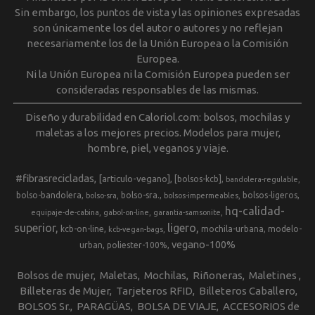
Sin embargo, los puntos de vista y las opiniones expresadas
son únicamente los del autor o autores y no reflejan
necesariamente los de la Unión Europea o la Comisión
Europea.
Ni la Unión Europea ni la Comisión Europea pueden ser
consideradas responsables de las mismas.
Diseño y durabilidad en Caloriol.com: bolsos, mochilas y
maletas a los mejores precios. Modelos para mujer,
hombre, piel, veganos y viaje.
#fibrasrecicladas
[articulo-vegano]
[bolsos-kcb]
bandolera-regulable
bolso-bandolera
bolso-sra.
bolsos-ligeros
bolso-sra
bolsos-impermeables
hq-calidad-
equipaje-de-cabina
gabol-on-line
garantia-samsonite
superior
ligero
kcb-on-line
mochila-urbana
modelo-
kcb-vegan-bags
vegano-100%
urban
poliester-100%
Bolsos de mujer
Maletas
Mochilas
Riñoneras
Maletines
Billeteras de Mujer
Tarjeteros RFID
Billeteros Caballero
BOLSOS Sr.
PARAGÜAS
BOLSA DE VIAJE
ACCESORIOS de