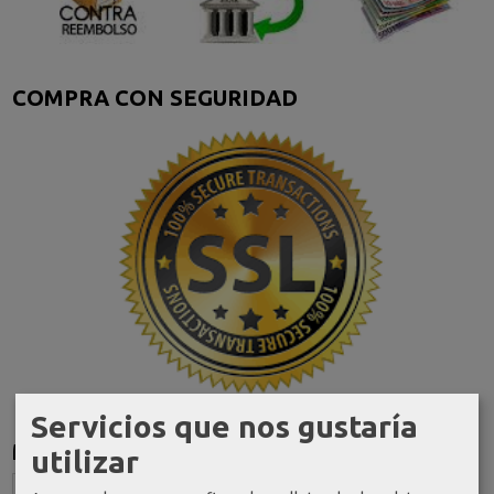
COMPRA CON SEGURIDAD
Servicios que nos gustaría
Marcas
utilizar