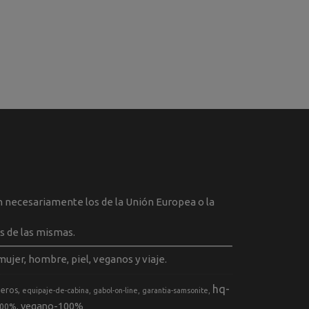
an necesariamente los de la Unión Europea o la
s de las mismas.
ujer, hombre, piel, veganos y viaje.
hq-
geros
equipaje-de-cabina
gabol-on-line
garantia-samsonite
vegano-100%
100%