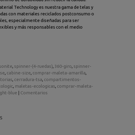
terial Technology es nuestra gama de telas y
das para ser
bles y más responsables con el medio
sonite
spinner-(4-ruedas)
360-giro
spinner-
ase
cabine-size
comprar-maleta-amarilla
torias
cerradura-tsa
compartimentos-
ologic
maletas-ecologicas
comprar-maleta-
ght-blue
|
Comentarios
S