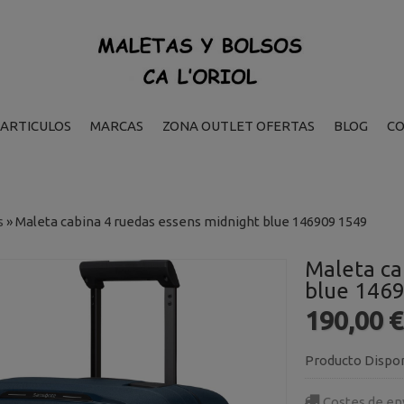
ARTICULOS
MARCAS
ZONA OUTLET OFERTAS
BLOG
C
s
»
Maleta cabina 4 ruedas essens midnight blue 146909 1549
Maleta ca
blue 146
190,00 
Producto Dispo
Costes de en