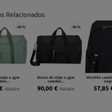
os Relacionados
-40 %
-40 %
viaje o gym
Bolsa de viaje o gym
Mochila camd
den...
camden...
negr
 €
90,00 €
57,85
150,00 €
150,00 €