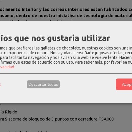
r
stimiento interior y las correas interiores están fabricados
sumo, dentro de nuestra iniciativa de tecnología de material
o están hechos con materiales vírgenes.
s PET recicladas
stimiento interior y la cincha interior están fabricados con e
ios que nos gustaría utilizar
20g).
os que prefieres las galletas de chocolate, nuestras cookies son una 
s de plástico reciclados
 a tu experiencia de compra. Nos ayudan a enseñarte jugosas ofertas, re
casas se elaboran con el equivalente a 230 vasitos de yogur
para facilitar tu navegación y nos avisan si la web se vuelve lenta. Hacien
nfirmas que estás de acuerdo con su uso.
Para saber más, por favor lea n
cidad verde
rivacidad
.
electricidad de fuentes renovables para la producción de c
lementos sostenibles
s
Descartar todas
Acept
fáciles de reparar
da en Europa Sí
r
ía Rígido
ra Sistema de bloqueo de 3 puntos con cerradura TSA008