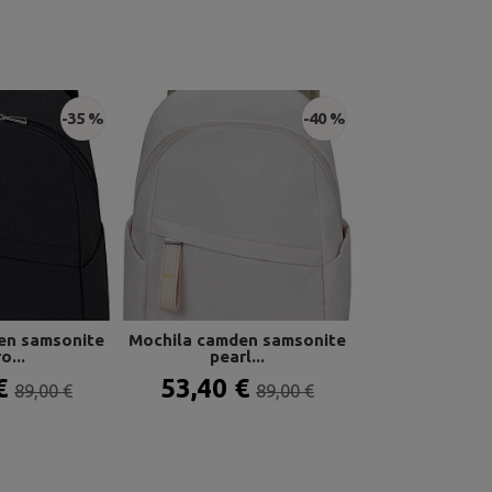
-35 %
-40 %
en samsonite
Mochila camden samsonite
Maleta medi
o...
pearl...
midnight 
 €
53,40 €
198,00 
89,00 €
89,00 €