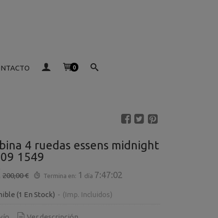
ONTACTO
0
bina 4 ruedas essens midnight
909 1549
€
1
7:47:02
200,00 €
Termina en:
día
nible
(1 En Stock)
-
(Imp. Incluidos)
vío
Ver descripción