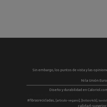
Sin embargo, los puntos de vista y las opinio
Ni la Unión Eur
Diseño y durabilidad en Caloriol.co
#fibrasrecicladas
[articulo-vegano]
[bolsos-kcb]
bandol
calidad-superior