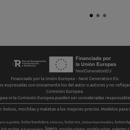
Financiado por la Unión Europea - Next Generation EU.
nes expresadas son únicamente los del autor o autores y no reflej
Comisión Europea.
opea ni la Comisión Europea pueden ser consideradas responsable
m: bolsos, mochilas y maletas a los mejores precios. Modelos para m
bolso-bandolera
bolso-sra.
bolsos-li
era-regulable
bolso-sra
bolsos-impermeables
ligero
kcb-on-line
mochila-urbana
modelo-urban
poliester-
kcb-vegan-bags