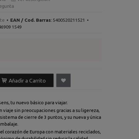
egunta
te
•
EAN / Cod. Barras
:
5400520211521
•
46909 1549
Añadir a Carrito
ns, tu nuevo básico para viajar.
ones gracias a su ligereza,
e cierre de 3 puntos, y su nueva y única
embalaje.
eciclados,
Essens es sinónimo de durabilidad sin reducir la calidad.