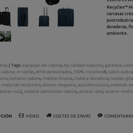
Recyclex™ Ma
carcasas creadas con materiales reciclados postconsumo o
postindustriales, especialmente diseña
duraderas, flexi
ambiente.
etas
|
Tags:
equipaje-de-cabina
hq-calidad-superior
garantia-sam
-cabina-4-ruedas
#fibrasrecicladas
100%-recyclex®
cabin-suitc
sens
tamano-cabina
maleta-liviana
maleta-duradera
ruedas-gira
material resistente
diseno elegante
asa telescopica
maletas-ec
aletas-eco]
maleta-samsonite-cabina
essens-azul
essens-midni
PCIÓN
VIDEO
COSTES DE ENVÍO
COMENTARIO