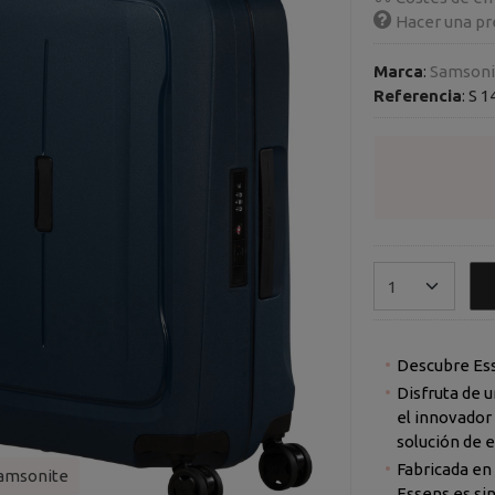
Hacer una pr
Marca
:
Samsoni
Referencia
:
S 1
Descubre Esse
Disfruta de un viaje sin preocupaci
el innovador sistema d
solución de 
Fabricada en el corazón de Europa con materiales r
amsonite