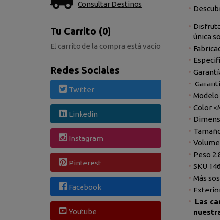
Consultar Destinos
Descubr
Disfruta
Tu Carrito (0)
única s
El carrito de la compra está vacío
Fabricad
Especif
Redes Sociales
Garantí
Garantí
Twitter
Modelo 
Color <
Linkedin
Dimensi
Tamaño 
Instagram
Volumen
Peso 2.
Pinterest
SKU 14
Más sos
Facebook
Exterio
Las ca
Youtube
nuestra