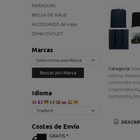
PARAGÜAS
BOLSA DE VIAJE
ACCESORIOS de viaje
ZONA OUTLET
Marcas
Categoría:
Mal
cabina
maleta
samsonite-es
organizadores
Idioma
samsonite
[m
DESCRI
Costes de Envío
GRATIS *