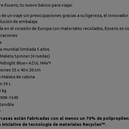
e Essens, tu nuevo básico para viajar.
 de un viaje sin preocupaciones gracias a su ligereza, el innovador
olución de embalaje.
a en el corazón de Europa con materiales reciclados, Essens es sin
icaciones
a
a mundial limitada 5 años
Maleta Spinner (4 ruedas)
Midnight Blue
> AZUL NAVY
ones 55 x 40 x 20 cm
Maleta de cabina
 39 L
8 kg
6909-1549
tenible
r
rcasas están fabricadas con al menos un 70% de polipropile
 iniciativa de tecnología de materiales Recyclex™.