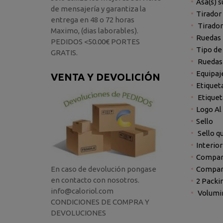
Asa(s) s
de mensajería y garantiza la
Tirador
entrega en 48 o 72 horas
Tirador
Maximo, (dias laborables).
Ruedas 
PEDIDOS <50.00€ PORTES
Tipo de
GRATIS.
Ruedas 
Equipaj
VENTA Y DEVOLICIÓN
Etiquet
Etiquet
Logo Al
Sello
Sello q
Interior
Compart
Compart
En caso de devolución pongase
en contacto con nosotros.
2 Packi
info@caloriol.com
Volumin
CONDICIONES DE COMPRA Y
DEVOLUCIONES