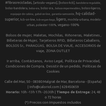
#fibrasrecicladas
[articulo-vegano]
[bolsos-kcb]
bandolera-regulable
bolso-bandolera
bolso-sra.
bolsos-ligeros
bolso-sra
bolsos-impermeables
hq-calidad-
equipaje-de-cabina
gabol-on-line
garantia-samsonite
superior
ligero
kcb-on-line
mochila-urbana
modelo-
kcb-vegan-bags
vegano-100%
urban
poliester-100%
Bolsos de mujer
Maletas
Mochilas
Riñoneras
Maletines
Billeteras de Mujer
Tarjeteros RFID
Billeteros Caballero
BOLSOS Sr.
PARAGÜAS
BOLSA DE VIAJE
ACCESORIOS de
viaje
ZONA OUTLET
Ir arriba
Contáctanos
Aviso Legal
Política de Privacidad
Condiciones de Compra
Desistir de un pedido
Políticas de
Cookies
Calle del Mar, 50 - 08380 Malgrat de Mar, Barcelona - (España)
| Info@caloriol.com |
628450659
Horario:
10h -13h 17h -20.30h |
Tiempo de Entrega:
24, 48
o 72 horas
(*) Precios con Impuestos incluidos