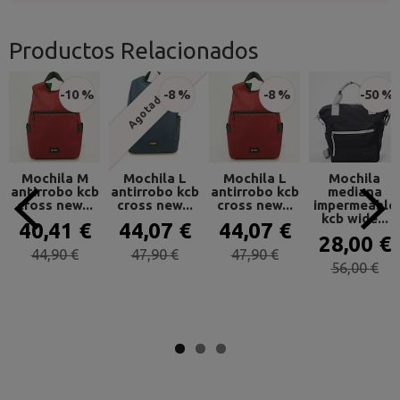
Productos Relacionados
-10 %
-8 %
-8 %
-50 %
Agotado
Mochila M
Mochila L
Mochila L
Mochila
antirrobo kcb
antirrobo kcb
antirrobo kcb
mediana
cross new...
cross new...
cross new...
impermeable
kcb wide...
40,41 €
44,07 €
44,07 €
28,00 €
44,90 €
47,90 €
47,90 €
56,00 €