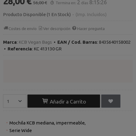
28,00 €
2
8:15:25
56,00 €
Termina en:
días
Producto Disponible
(1 En Stock)
-
(Imp. Incluidos)
Costes de envío
Ver descripción
Hacer pregunta
Marca
:
KCB Vegan Bags
•
EAN / Cod. Barras
:
8435640158002
•
Referencia
:
KC 413130 GR
Añadir a Carrito
Mochila KCB mediana, impermeable,
Serie Wide