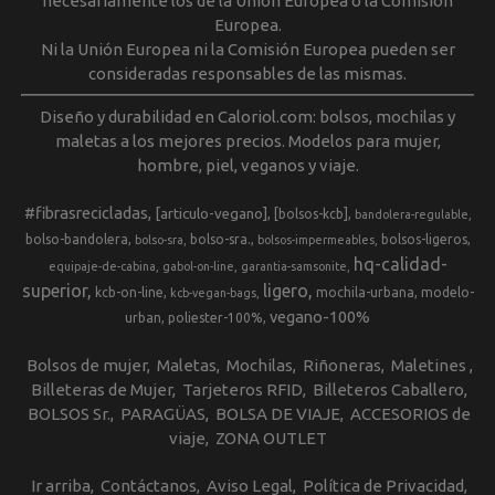
necesariamente los de la Unión Europea o la Comisión
Europea.
Ni la Unión Europea ni la Comisión Europea pueden ser
consideradas responsables de las mismas.
Diseño y durabilidad en Caloriol.com: bolsos, mochilas y
maletas a los mejores precios. Modelos para mujer,
hombre, piel, veganos y viaje.
#fibrasrecicladas
[articulo-vegano]
[bolsos-kcb]
bandolera-regulable
bolso-bandolera
bolso-sra.
bolsos-ligeros
bolso-sra
bolsos-impermeables
hq-calidad-
equipaje-de-cabina
gabol-on-line
garantia-samsonite
superior
ligero
kcb-on-line
mochila-urbana
modelo-
kcb-vegan-bags
vegano-100%
urban
poliester-100%
Bolsos de mujer
Maletas
Mochilas
Riñoneras
Maletines
Billeteras de Mujer
Tarjeteros RFID
Billeteros Caballero
BOLSOS Sr.
PARAGÜAS
BOLSA DE VIAJE
ACCESORIOS de
viaje
ZONA OUTLET
Ir arriba
Contáctanos
Aviso Legal
Política de Privacidad