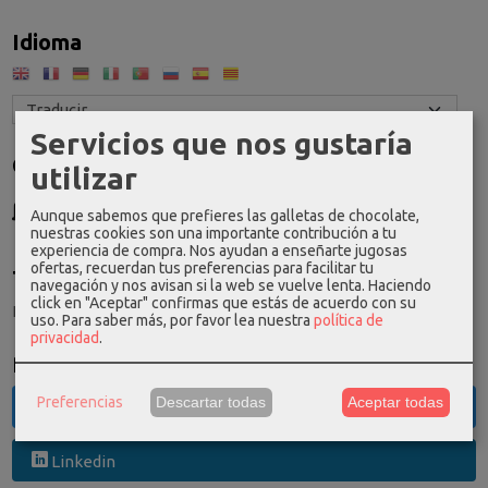
Idioma
Servicios que nos gustaría
Costes de Envío
utilizar
GRATIS *
Aunque sabemos que prefieres las galletas de chocolate,
Consultar Destinos
nuestras cookies son una importante contribución a tu
experiencia de compra. Nos ayudan a enseñarte jugosas
ofertas, recuerdan tus preferencias para facilitar tu
Tu Carrito (0)
navegación y nos avisan si la web se vuelve lenta. Haciendo
click en "Aceptar" confirmas que estás de acuerdo con su
El carrito de la compra está vacío
uso.
Para saber más, por favor lea nuestra
política de
privacidad
.
Redes Sociales
Preferencias
Descartar todas
Aceptar todas
Twitter
Linkedin