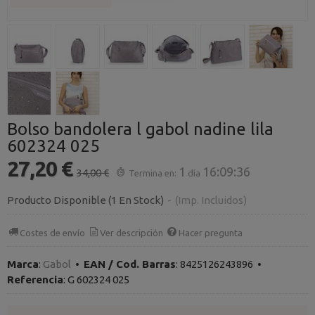
Bolso bandolera l gabol nadine lila
602324 025
27,20 €
1
16:09:35
34,00 €
Termina en:
día
Producto Disponible
(1 En Stock)
-
(Imp. Incluidos)
Costes de envío
Ver descripción
Hacer pregunta
Marca
:
Gabol
•
EAN / Cod. Barras
:
8425126243896
•
Referencia
:
G 602324 025