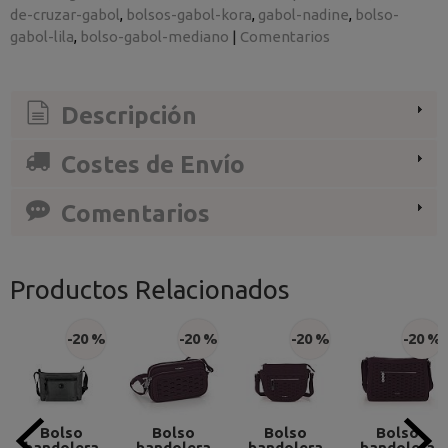
de-cruzar-gabol
bolsos-gabol-kora
gabol-nadine
bolso-
gabol-lila
bolso-gabol-mediano
|
Comentarios
Descripción
Costes de Envío
Comentarios
Productos Relacionados
-20 %
-20 %
-20 %
-20 %
Bolso
Bolso
Bolso
Bolso
bandolera
bandolera
bandolera
bandolera