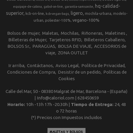
hq-calidad-
equipaje-de-cabina
gabol-on-line
garantia-samsonite
superior
ligero
kcb-on-line
mochila-urbana
modelo-
kcb-vegan-bags
vegano-100%
urban
poliester-100%
Bolsos de mujer
Maletas
Mochilas
Riñoneras
Maletines
Billeteras de Mujer
Tarjeteros RFID
Billeteros Caballero
BOLSOS Sr.
PARAGÜAS
BOLSA DE VIAJE
ACCESORIOS de
viaje
ZONA OUTLET
Ir arriba
Contáctanos
Aviso Legal
Política de Privacidad
Condiciones de Compra
Desistir de un pedido
Políticas de
Cookies
Calle del Mar, 50 - 08380 Malgrat de Mar, Barcelona - (España)
| Info@caloriol.com |
628450659
Horario:
10h -13h 17h -20.30h |
Tiempo de Entrega:
24, 48
o 72 horas
(*) Precios con Impuestos incluidos