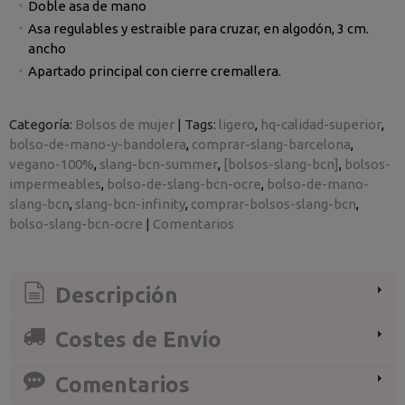
Doble asa de mano
Asa regulables y estraible para cruzar, en algodón, 3 cm.
ancho
Apartado principal con cierre cremallera.
Categoría:
Bolsos de mujer
|
Tags:
ligero
hq-calidad-superior
bolso-de-mano-y-bandolera
comprar-slang-barcelona
vegano-100%
slang-bcn-summer
[bolsos-slang-bcn]
bolsos-
impermeables
bolso-de-slang-bcn-ocre
bolso-de-mano-
slang-bcn
slang-bcn-infinity
comprar-bolsos-slang-bcn
bolso-slang-bcn-ocre
|
Comentarios
Descripción
Costes de Envío
Comentarios