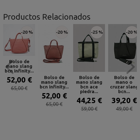
Productos Relacionados
-20 %
-20 %
-25 %
-20 %
Bolso de
mano slang
bcn infinity...
Bolso de
Bolso de
Bolso de
52,00 €
mano slang
mano slang
mano o
bcn infinity...
bcn ace
cruzar slang
65,00 €
piedra...
bcn...
52,00 €
44,25 €
39,20 €
65,00 €
59,00 €
49,00 €