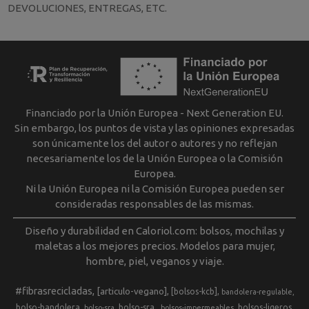
DEVOLUCIONES, ENTREGAS, ETC.
Financiado por la Unión Europea - Next Generation EU.
Sin embargo, los puntos de vista y las opiniones expresadas
son únicamente los del autor o autores y no reflejan
necesariamente los de la Unión Europea o la Comisión
Europea.
Ni la Unión Europea ni la Comisión Europea pueden ser
consideradas responsables de las mismas.
Diseño y durabilidad en Caloriol.com: bolsos, mochilas y
maletas a los mejores precios. Modelos para mujer,
hombre, piel, veganos y viaje.
#fibrasrecicladas
[articulo-vegano]
[bolsos-kcb]
bandolera-regulable
bolso-bandolera
bolso-sra.
bolsos-ligeros
bolso-sra
bolsos-impermeables