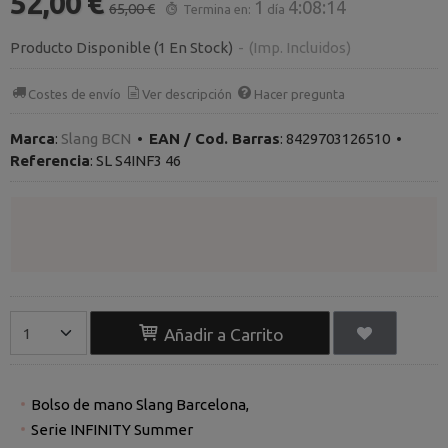
52,00 €
1
4:08:13
65,00 €
Termina en:
día
Producto Disponible
(1 En Stock)
-
(Imp. Incluidos)
Costes de envío
Ver descripción
Hacer pregunta
Marca
:
Slang BCN
•
EAN / Cod. Barras
:
8429703126510
•
Referencia
:
SL S4INF3 46
Añadir a Carrito
Bolso de mano Slang Barcelona,
Serie INFINITY Summer