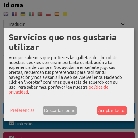
Idioma
Servicios que nos gustaría
Costes de Envío
utilizar
GRATIS *
Consultar Destinos
Aunque sabemos que prefieres las galletas de chocolate,
nuestras cookies son una importante contribución a tu
experiencia de compra. Nos ayudan a enseñarte jugosas
Tu Carrito (0)
ofertas, recuerdan tus preferencias para facilitar tu
navegación y nos avisan si la web se vuelve lenta. Haciendo
El carrito de la compra está vacío
click en "Aceptar" confirmas que estás de acuerdo con su
uso.
Para saber más, por favor lea nuestra
política de
privacidad
.
Redes Sociales
Twitter
Preferencias
Descartar todas
Aceptar todas
Linkedin