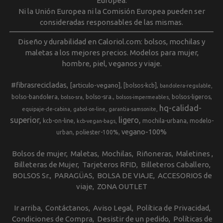
Europea.
Ni la Unión Europea ni la Comisión Europea pueden ser
consideradas responsables de las mismas.
Diseño y durabilidad en Caloriol.com: bolsos, mochilas y
maletas a los mejores precios. Modelos para mujer,
hombre, piel, veganos y viaje.
#fibrasrecicladas
[articulo-vegano]
[bolsos-kcb]
bandolera-regulable
bolso-bandolera
bolso-sra.
bolsos-ligeros
bolso-sra
bolsos-impermeables
hq-calidad-
equipaje-de-cabina
gabol-on-line
garantia-samsonite
superior
ligero
kcb-on-line
mochila-urbana
modelo-
kcb-vegan-bags
vegano-100%
urban
poliester-100%
Bolsos de mujer
Maletas
Mochilas
Riñoneras
Maletines
Billeteras de Mujer
Tarjeteros RFID
Billeteros Caballero
BOLSOS Sr.
PARAGÜAS
BOLSA DE VIAJE
ACCESORIOS de
viaje
ZONA OUTLET
Ir arriba
Contáctanos
Aviso Legal
Política de Privacidad
Condiciones de Compra
Desistir de un pedido
Políticas de