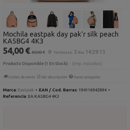
Mochila eastpak day pak'r silk peach
KA5BG4 4K3
54,00 €
3
14:29:13
60,00 €
Termina en:
días
Producto Disponible
(1 En Stock)
-
(Imp. Incluidos)
Costes de envío
Ver descripción
Hacer pregunta
Marca
:
Eastpak
•
EAN / Cod. Barras
:
194116942894
•
Referencia
:
EA KA5BG4 4K3