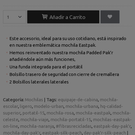
Añadir a Carrito
Este accesorio, ideal para su uso cotidiano, está inspirado
en nuestra emblemática mochila Eastpak.
Hemos reinventado nuestra mochila Padded Pak'r
añadiéndole aún más funciones,
Una funda integrada para el portátil
Bolsillo trasero de seguridad con cierre de cremallera
2 Bolsillos laterales laterales
Categoría:
Mochilas
|
Tags:
equipaje-de-cabina
mochila-
escolar
ligero
modelo-urban
mochila-urbana
hq-calidad-
superior
portatil-15
mochila-rosa
mochila-eastpak
mochila-
celeste
mochila-viaje
mochila-portatil-15
mochilas-eastpak-
on-line
mochila-naranja
#fibrasrecicladas
eastpak-day-pak'r
mochila-day-pak'r
eastpak-silk-peach
day-pak'r-silk-peach
|