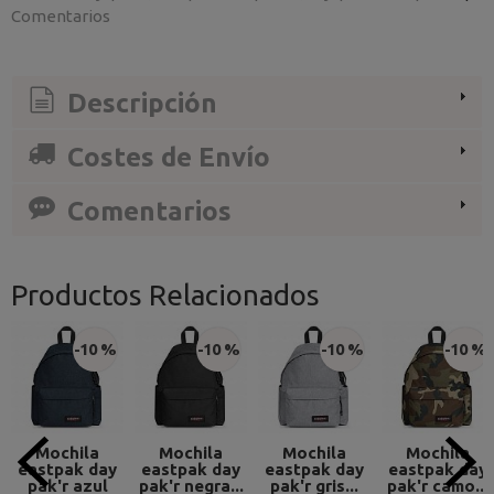
Comentarios
Descripción
Costes de Envío
Comentarios
Productos Relacionados
-10 %
-10 %
-10 %
-10 %
Mochila
Mochila
Mochila
Mochila
eastpak day
eastpak day
eastpak day
eastpak day
pak'r azul
pak'r negra...
pak'r gris...
pak'r camo...