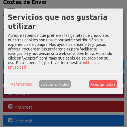
Costes de Envío
GRATIS *
Servicios que nos gustaría
Consultar Destinos
utilizar
Tu Carrito (0)
Aunque sabemos que prefieres las galletas de chocolate,
El carrito de la compra está vacío
nuestras cookies son una importante contribución a tu
experiencia de compra. Nos ayudan a enseñarte jugosas
ofertas, recuerdan tus preferencias para facilitar tu
Redes Sociales
navegación y nos avisan si la web se vuelve lenta. Haciendo
click en "Aceptar" confirmas que estás de acuerdo con su
uso.
Para saber más, por favor lea nuestra
política de
Twitter
privacidad
.
Linkedin
Preferencias
Descartar todas
Aceptar todas
Instagram
Pinterest
Facebook