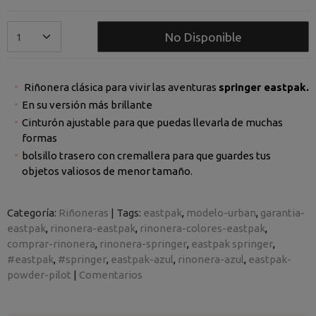
No Disponible
Riñonera clásica para vivir las aventuras
springer eastpak.
En su versión más brillante
Cinturón ajustable para que puedas llevarla de muchas
formas
bolsillo trasero con cremallera para que guardes tus
objetos valiosos de menor tamaño.
Categoría:
Riñoneras
|
Tags:
eastpak
modelo-urban
garantia-
eastpak
rinonera-eastpak
rinonera-colores-eastpak
comprar-rinonera
rinonera-springer
eastpak springer
#eastpak
#springer
eastpak-azul
rinonera-azul
eastpak-
powder-pilot
|
Comentarios