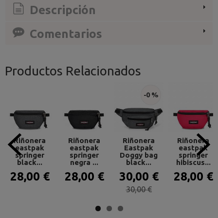
Descripción
Comentarios
Productos Relacionados
-0 %
Riñonera
Riñonera
Riñonera
Riñonera
eastpak
eastpak
Eastpak
eastpak
springer
springer
Doggy bag
springer
black...
negra ...
black...
hibiscus...
28,00 €
28,00 €
30,00 €
28,00 €
30,00 €