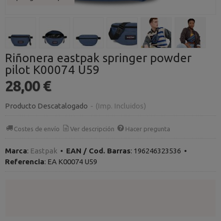
Riñonera eastpak springer powder
pilot K00074 U59
28,00 €
Producto Descatalogado
-
(Imp. Incluidos)
Costes de envío
Ver descripción
Hacer pregunta
Marca
:
Eastpak
•
EAN / Cod. Barras
:
196246323536
•
Referencia
:
EA K00074 U59