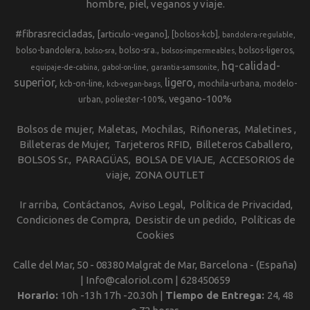
hombre, piel, veganos y viaje.
#fibrasrecicladas
[articulo-vegano]
[bolsos-kcb]
bandolera-regulable
bolso-bandolera
bolso-sra.
bolsos-ligeros
bolso-sra
bolsos-impermeables
hq-calidad-
equipaje-de-cabina
gabol-on-line
garantia-samsonite
superior
ligero
kcb-on-line
mochila-urbana
modelo-
kcb-vegan-bags
vegano-100%
urban
poliester-100%
Bolsos de mujer
Maletas
Mochilas
Riñoneras
Maletines
Billeteras de Mujer
Tarjeteros RFID
Billeteros Caballero
BOLSOS Sr.
PARAGÜAS
BOLSA DE VIAJE
ACCESORIOS de
viaje
ZONA OUTLET
Ir arriba
Contáctanos
Aviso Legal
Política de Privacidad
Condiciones de Compra
Desistir de un pedido
Políticas de
Cookies
Calle del Mar, 50 - 08380 Malgrat de Mar, Barcelona - (España)
| Info@caloriol.com |
628450659
Horario:
10h -13h 17h -20.30h |
Tiempo de Entrega:
24, 48