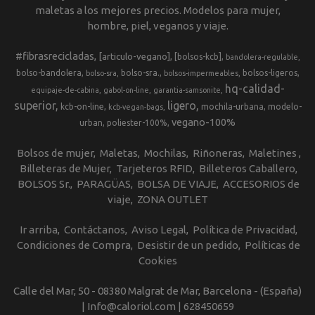
maletas a los mejores precios. Modelos para mujer,
hombre, piel, veganos y viaje.
#fibrasrecicladas
[articulo-vegano]
[bolsos-kcb]
bandolera-regulable
bolso-bandolera
bolso-sra.
bolsos-ligeros
bolso-sra
bolsos-impermeables
hq-calidad-
equipaje-de-cabina
gabol-on-line
garantia-samsonite
superior
ligero
kcb-on-line
mochila-urbana
modelo-
kcb-vegan-bags
vegano-100%
urban
poliester-100%
Bolsos de mujer
Maletas
Mochilas
Riñoneras
Maletines
Billeteras de Mujer
Tarjeteros RFID
Billeteros Caballero
BOLSOS Sr.
PARAGÜAS
BOLSA DE VIAJE
ACCESORIOS de
viaje
ZONA OUTLET
Ir arriba
Contáctanos
Aviso Legal
Política de Privacidad
Condiciones de Compra
Desistir de un pedido
Políticas de
Cookies
Calle del Mar, 50 - 08380 Malgrat de Mar, Barcelona - (España)
| Info@caloriol.com |
628450659