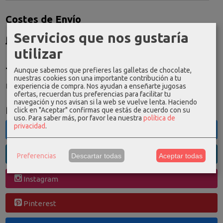
Costes de Envío
Servicios que nos gustaría
GRATIS *
Consultar Destinos
utilizar
Tu Carrito (0)
Aunque sabemos que prefieres las galletas de chocolate,
nuestras cookies son una importante contribución a tu
El carrito de la compra está vacío
experiencia de compra. Nos ayudan a enseñarte jugosas
ofertas, recuerdan tus preferencias para facilitar tu
navegación y nos avisan si la web se vuelve lenta. Haciendo
Redes Sociales
click en "Aceptar" confirmas que estás de acuerdo con su
uso.
Para saber más, por favor lea nuestra
política de
privacidad
.
Twitter
Linkedin
Preferencias
Descartar todas
Aceptar todas
Instagram
Pinterest