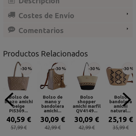
Descripción
Costes de Envío
Comentarios
Productos Relacionados
-30 %
-30 %
-30 %
-30 %
Bolso de
Bolso de
Bolso
Bolso
brazo amichi
mano y
shopper
bandolera
beige
bandolera
amichi marfil
amichi
PI5309...
amichi...
QV4149...
natural...
40,59 €
30,09 €
30,09 €
25,19 €
57,99 €
42,99 €
42,99 €
35,99 €