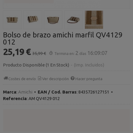
Bolso de brazo amichi marfil QV4129
012
25,19 €
2
16:09:07
35,99 €
Termina en:
días
Producto Disponible
(1 En Stock)
-
(Imp. Incluidos)
Costes de envío
Ver descripción
Hacer pregunta
Marca
:
Amichi
•
EAN / Cod. Barras
:
8435726127151
•
Referencia
:
AM QV4129 012