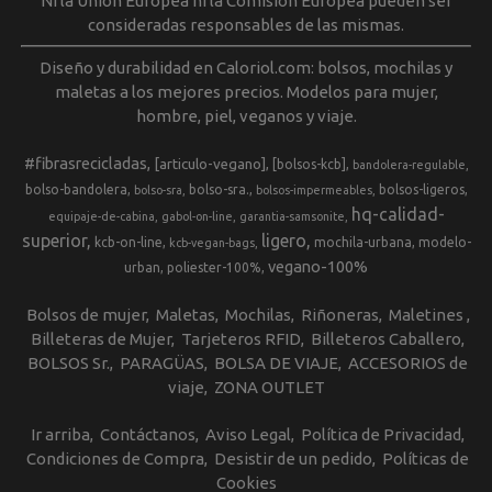
Ni la Unión Europea ni la Comisión Europea pueden ser
consideradas responsables de las mismas.
Diseño y durabilidad en Caloriol.com: bolsos, mochilas y
maletas a los mejores precios. Modelos para mujer,
hombre, piel, veganos y viaje.
#fibrasrecicladas
[articulo-vegano]
[bolsos-kcb]
bandolera-regulable
bolso-bandolera
bolso-sra.
bolsos-ligeros
bolso-sra
bolsos-impermeables
hq-calidad-
equipaje-de-cabina
gabol-on-line
garantia-samsonite
superior
ligero
kcb-on-line
mochila-urbana
modelo-
kcb-vegan-bags
vegano-100%
urban
poliester-100%
Bolsos de mujer
Maletas
Mochilas
Riñoneras
Maletines
Billeteras de Mujer
Tarjeteros RFID
Billeteros Caballero
BOLSOS Sr.
PARAGÜAS
BOLSA DE VIAJE
ACCESORIOS de
viaje
ZONA OUTLET
Ir arriba
Contáctanos
Aviso Legal
Política de Privacidad
Condiciones de Compra
Desistir de un pedido
Políticas de
Cookies