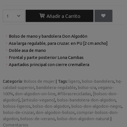
Añadir a Carrito
Bolso de mano y bandolera Don Algodón
Asa larga regulable, para cruzar. en PU [2 cm ancho]
Doble asa de mano
Frontal y parte posterior Lona Cambas
Apartados principal con cierre cremallera
Categoría:
Bolsos de mujer
|
Tags:
ligero
bolso-bandolera
hq-
calidad-superior
bandolera-regulable
bolso-sra
vegano-
100%
don-algodon-on-line
#fibrasrecicladas
[bolsos-don-
algodon]
[articulo-vegano]
bolso-bandolera-don-algodon
bolsos-ligeros
bolso-don-algodon
bolso-don-algodon-negro
bolso-de-cruzar
don-algodon-bolsos
comprar-bolsos-don-
algodon
bolsos-de-verano
bolso-don-algodon-natural
|
Comentarios