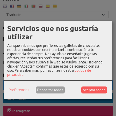
Servicios que nos gustaría
Costes de Envío
utilizar
GRATIS *
Consultar Destinos
Aunque sabemos que prefieres las galletas de chocolate,
nuestras cookies son una importante contribución a tu
experiencia de compra. Nos ayudan a enseñarte jugosas
Tu Carrito (0)
ofertas, recuerdan tus preferencias para facilitar tu
navegación y nos avisan si la web se vuelve lenta. Haciendo
El carrito de la compra está vacío
click en "Aceptar" confirmas que estás de acuerdo con su
uso.
Para saber más, por favor lea nuestra
política de
Redes Sociales
privacidad
.
Twitter
Preferencias
Descartar todas
Aceptar todas
Linkedin
Instagram