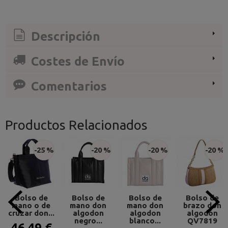
Descripción
Costes de Envío
Comentarios
Productos Relacionados
-25 %
-20 %
-20 %
-20 %
Bolso de
Bolso de
Bolso de
Bolso de
mano o de
mano don
mano don
brazo don
cruzar don...
algodon
algodon
algodón
negro...
blanco...
QV7819
46,49 €