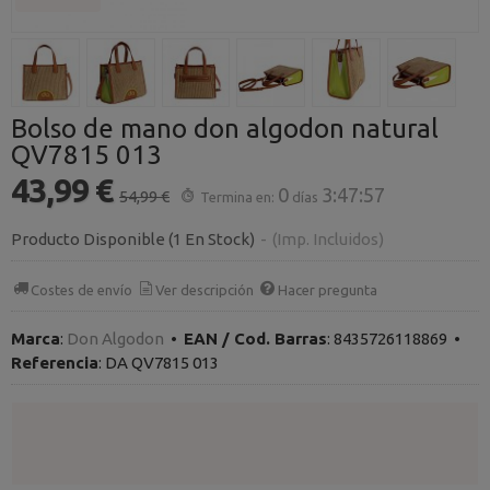
Bolso de mano don algodon natural
QV7815 013
43,99 €
0
3:47:56
54,99 €
Termina en:
días
Producto Disponible
(1 En Stock)
-
(Imp. Incluidos)
Costes de envío
Ver descripción
Hacer pregunta
Marca
:
Don Algodon
•
EAN / Cod. Barras
:
8435726118869
•
Referencia
:
DA QV7815 013