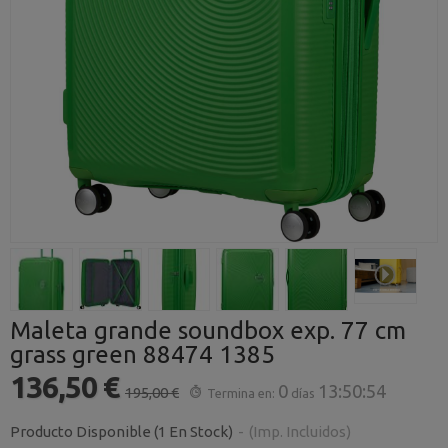
Maleta grande soundbox exp. 77 cm
grass green 88474 1385
136,50 €
0
13:50:54
195,00 €
Termina en:
días
Producto Disponible
(1 En Stock)
-
(Imp. Incluidos)