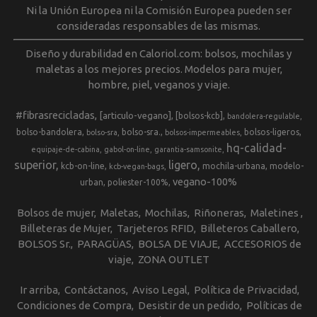
Ni la Unión Europea ni la Comisión Europea pueden ser
consideradas responsables de las mismas.
Diseño y durabilidad en Caloriol.com: bolsos, mochilas y
maletas a los mejores precios. Modelos para mujer,
hombre, piel, veganos y viaje.
#fibrasrecicladas
[articulo-vegano]
[bolsos-kcb]
bandolera-regulable
bolso-bandolera
bolso-sra.
bolsos-ligeros
bolso-sra
bolsos-impermeables
hq-calidad-
equipaje-de-cabina
gabol-on-line
garantia-samsonite
superior
ligero
kcb-on-line
mochila-urbana
modelo-
kcb-vegan-bags
vegano-100%
urban
poliester-100%
Bolsos de mujer
Maletas
Mochilas
Riñoneras
Maletines
Billeteras de Mujer
Tarjeteros RFID
Billeteros Caballero
BOLSOS Sr.
PARAGÜAS
BOLSA DE VIAJE
ACCESORIOS de
viaje
ZONA OUTLET
Ir arriba
Contáctanos
Aviso Legal
Política de Privacidad
Condiciones de Compra
Desistir de un pedido
Políticas de