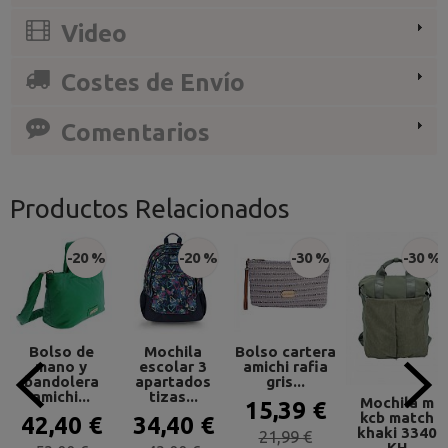
Video
Costes de Envío
Comentarios
Productos Relacionados
-20 %
-20 %
-30 %
-30 %
Bolso de
Mochila
Bolso cartera
mano y
escolar 3
amichi rafia
bandolera
apartados
gris...
amichi...
tizas...
Mochila m
15,39 €
kcb match
42,40 €
34,40 €
khaki 3340
21,99 €
KH