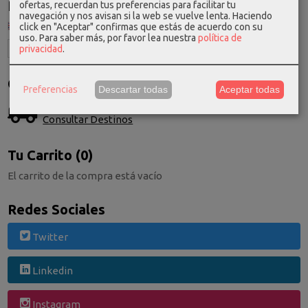
Idioma
ofertas, recuerdan tus preferencias para facilitar tu
navegación y nos avisan si la web se vuelve lenta. Haciendo
click en "Aceptar" confirmas que estás de acuerdo con su
uso.
Para saber más, por favor lea nuestra
política de
privacidad
.
Costes de Envío
Preferencias
Descartar todas
Aceptar todas
GRATIS *
Consultar Destinos
Tu Carrito (0)
El carrito de la compra está vacío
Redes Sociales
Twitter
Linkedin
Instagram