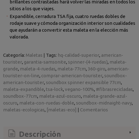
brillantes contrastadas hará volver las miradas en todos los
sitios a los que viajes.
Expandible, cerradura TSA fija, cuatro ruedas dobles de
rodaje suave y cómoda organización interior son cualidades
que ayudarán a convertir esta maleta en la elección más
valorada.
Categoría:
Maletas
|
Tags:
hq-calidad-superior
american-
tourister
garantia-samsonite
spinner-(4-ruedas)
maleta-
grande
maleta-4-ruedas
maleta-77cm
360-giro
american-
tourister-on-line
comprar-american-tourister
soundbox-
american-tourister
soundbox spinner expansible 77cm
maleta-expandible
tsa-lock
vegano-100%
#fibrasrecicladas
soundbox-77cm
maleta-azul-oscuro
maleta-grande-azul-
oscuro
maleta-con-ruedas-doble
soundbox-midnaight-navy
maletas-ecologicas
[maletas-eco]
|
Comentarios
Descripción