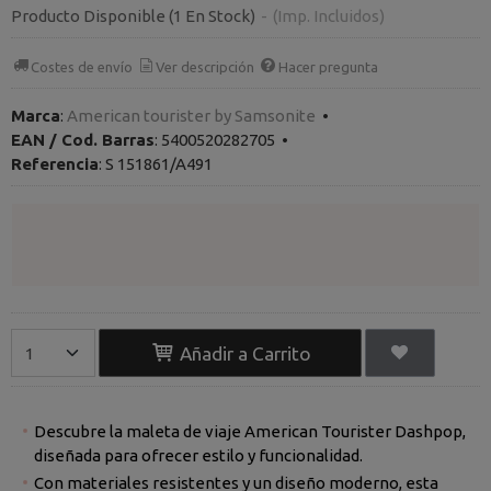
Producto Disponible
(1 En Stock)
-
(Imp. Incluidos)
Costes de envío
Ver descripción
Hacer pregunta
Marca
:
American tourister by Samsonite
•
EAN / Cod. Barras
:
5400520282705
•
Referencia
:
S 151861/A491
Añadir a Carrito
Descubre la maleta de viaje American Tourister Dashpop,
diseñada para ofrecer estilo y funcionalidad.
Con materiales resistentes y un diseño moderno, esta