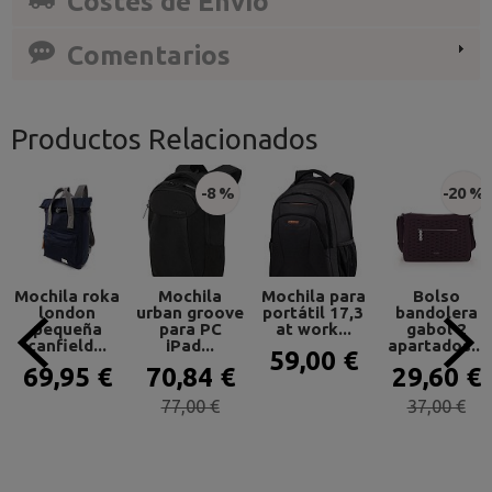
Costes de Envío
Comentarios
Productos Relacionados
-8 %
-20 %
Mochila roka
Mochila
Mochila para
Bolso
london
urban groove
portátil 17,3
bandolera
pequeña
para PC
at work...
gabol 2
canfield...
iPad...
apartados...
59,00 €
69,95 €
70,84 €
29,60 €
77,00 €
37,00 €