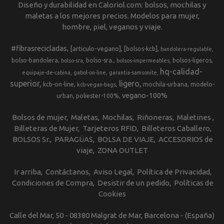
Diseño y durabilidad en Caloriol.com: bolsos, mochilas y
maletas a los mejores precios. Modelos para mujer,
hombre, piel, veganos y viaje.
#fibrasrecicladas
[articulo-vegano]
[bolsos-kcb]
bandolera-regulable
bolso-bandolera
bolso-sra.
bolsos-ligeros
bolso-sra
bolsos-impermeables
hq-calidad-
equipaje-de-cabina
gabol-on-line
garantia-samsonite
superior
ligero
kcb-on-line
mochila-urbana
modelo-
kcb-vegan-bags
vegano-100%
urban
poliester-100%
Bolsos de mujer
Maletas
Mochilas
Riñoneras
Maletines
Billeteras de Mujer
Tarjeteros RFID
Billeteros Caballero
BOLSOS Sr.
PARAGÜAS
BOLSA DE VIAJE
ACCESORIOS de
viaje
ZONA OUTLET
Ir arriba
Contáctanos
Aviso Legal
Política de Privacidad
Condiciones de Compra
Desistir de un pedido
Políticas de
Cookies
Calle del Mar, 50 - 08380 Malgrat de Mar, Barcelona - (España)