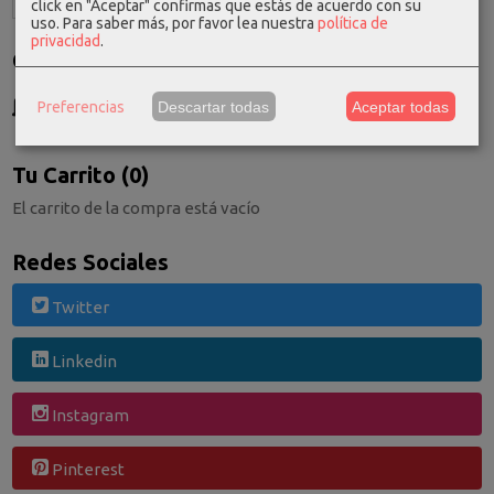
click en "Aceptar" confirmas que estás de acuerdo con su
uso.
Para saber más, por favor lea nuestra
política de
privacidad
.
Costes de Envío
GRATIS *
Preferencias
Descartar todas
Aceptar todas
Consultar Destinos
Tu Carrito (0)
El carrito de la compra está vacío
Redes Sociales
Twitter
Linkedin
Instagram
Pinterest