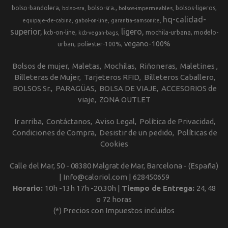
bolso-bandolera
bolso-sra.
bolsos-ligeros
bolso-sra
bolsos-impermeables
hq-calidad-
equipaje-de-cabina
gabol-on-line
garantia-samsonite
superior
ligero
kcb-on-line
mochila-urbana
modelo-
kcb-vegan-bags
vegano-100%
urban
poliester-100%
Bolsos de mujer
Maletas
Mochilas
Riñoneras
Maletines
Billeteras de Mujer
Tarjeteros RFID
Billeteros Caballero
BOLSOS Sr.
PARAGÜAS
BOLSA DE VIAJE
ACCESORIOS de
viaje
ZONA OUTLET
Ir arriba
Contáctanos
Aviso Legal
Política de Privacidad
Condiciones de Compra
Desistir de un pedido
Políticas de
Cookies
Calle del Mar, 50 - 08380 Malgrat de Mar, Barcelona - (España)
| Info@caloriol.com |
628450659
Horario:
10h -13h 17h -20.30h |
Tiempo de Entrega:
24, 48
o 72 horas
(*) Precios con Impuestos incluidos