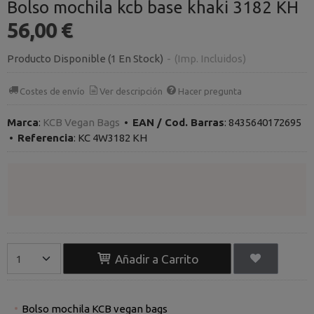
Bolso mochila kcb base khaki 3182 KH
56,00 €
Producto Disponible
(1 En Stock)
-
(Imp. Incluidos)
Costes de envío
Ver descripción
Hacer pregunta
Marca
:
KCB Vegan Bags
•
EAN / Cod. Barras
:
8435640172695
•
Referencia
:
KC 4W3182 KH
Añadir a Carrito
Bolso mochila KCB vegan bags