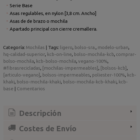
Serie Base
Asas regulables, en nylon [3,8 cm. Ancho]
Asas de de brazo o mochila
Apartado principal con cierre cremallera.
Categoría:
Mochilas
|
Tags:
ligero
bolso-sra.
modelo-urban
hq-calidad-superior
kcb-on-line
bolso-mochila-kcb
comprar-
bolso-mochila
kcb-bolso-mochila
vegano-100%
#fibrasrecicladas
[mochilas-impermeables]
[bolsos-kcb]
[articulo-vegano]
bolsos-impermeables
poliester-100%
kcb-
khaki
bolso-mochila-khaki
bolso-mochila-kcb-khaki
kcb-
base
|
Comentarios
Descripción
Costes de Envío