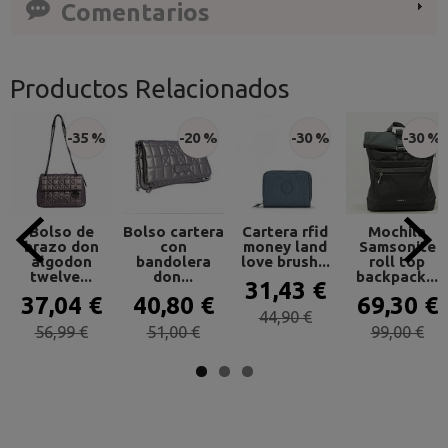
Comentarios
Productos Relacionados
-35 %
-20 %
-30 %
-30 %
Bolso de
Bolso cartera
Cartera rfid
Mochila
brazo don
con
money land
Samsonite
algodon
bandolera
love brush...
roll top
twelve...
don...
backpack...
31,43 €
37,04 €
40,80 €
69,30 €
44,90 €
56,99 €
51,00 €
99,00 €