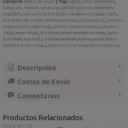
Categoría:
Bolsos de mujer
|
Tags:
ligero
bolso-bandolera
bolso-sra.
modelo-urban
hq-calidad-superior
bandolera-
regulable
kcb-on-line
kcb-bolso-bandolera
vegano-100%
kcb-bolso-de-cruzar
#fibrasrecicladas
[bolsos-kcb]
[articulo-
vegano]
kcb-vegan-bags
bolsos-impermeables
poliester-
100%
bolso-khaki
kcb-khaki
bolso-bandolera-khaki
bolso-
kcb-khaki
kcb-bolso-bandolera-khaki
kcb-especial
bolso-
bandolera-con-solapa
bolso-kcb-con-solapa
|
Comentarios
Descripción
Costes de Envío
Comentarios
Productos Relacionados