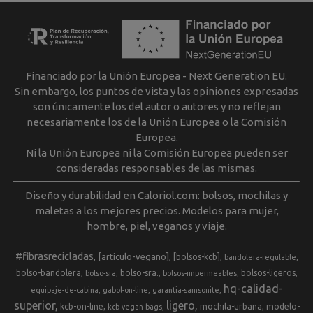
Financiado por la Unión Europea - Next Generation EU.
Sin embargo, los puntos de vista y las opiniones expresadas
son únicamente los del autor o autores y no reflejan
necesariamente los de la Unión Europea o la Comisión
Europea.
Ni la Unión Europea ni la Comisión Europea pueden ser
consideradas responsables de las mismas.
Diseño y durabilidad en Caloriol.com: bolsos, mochilas y
maletas a los mejores precios. Modelos para mujer,
hombre, piel, veganos y viaje.
#fibrasrecicladas
[articulo-vegano]
[bolsos-kcb]
bandolera-regulable
bolso-bandolera
bolso-sra.
bolsos-ligeros
bolso-sra
bolsos-impermeables
hq-calidad-
equipaje-de-cabina
gabol-on-line
garantia-samsonite
superior
ligero
kcb-on-line
mochila-urbana
modelo-
kcb-vegan-bags