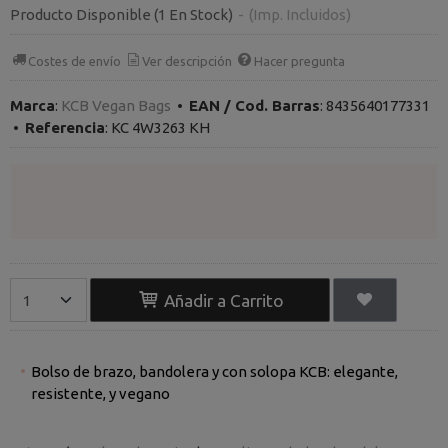
Producto Disponible
(1 En Stock)
-
(Imp. Incluidos)
Costes de envío
Ver descripción
Hacer pregunta
Marca
:
KCB Vegan Bags
•
EAN / Cod. Barras
:
8435640177331
•
Referencia
:
KC 4W3263 KH
Añadir a Carrito
Bolso de brazo, bandolera y con solopa KCB: elegante,
resistente, y vegano