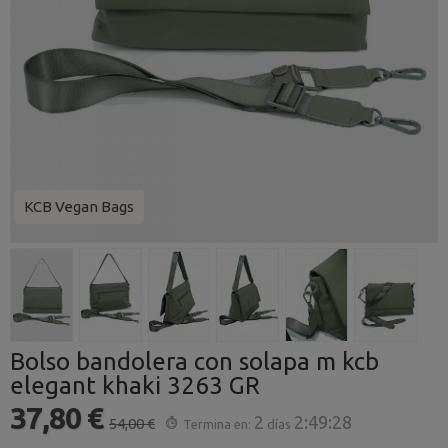
KCB Vegan Bags
Bolso bandolera con solapa m kcb
elegant khaki 3263 GR
37,80 €
2
2:49:28
54,00 €
Termina en:
días