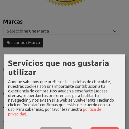
Marcas
Idioma
Servicios que nos gustaría
utilizar
Aunque sabemos que prefieres las galletas de chocolate,
nuestras cookies son una importante contribución a tu
experiencia de compra. Nos ayudan a enseñarte jugosas
Costes de Envío
ofertas, recuerdan tus preferencias para facilitar tu
navegación y nos avisan si la web se vuelve lenta. Haciendo
GRATIS *
click en "Aceptar" confirmas que estás de acuerdo con su
Consultar Destinos
uso.
Para saber más, por favor lea nuestra
política de
privacidad
.
Tu Carrito (0)