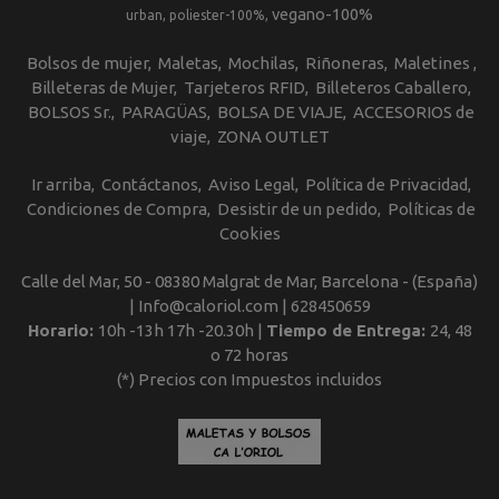
vegano-100%
urban
poliester-100%
Bolsos de mujer
Maletas
Mochilas
Riñoneras
Maletines
Billeteras de Mujer
Tarjeteros RFID
Billeteros Caballero
BOLSOS Sr.
PARAGÜAS
BOLSA DE VIAJE
ACCESORIOS de
viaje
ZONA OUTLET
Ir arriba
Contáctanos
Aviso Legal
Política de Privacidad
Condiciones de Compra
Desistir de un pedido
Políticas de
Cookies
Calle del Mar, 50 - 08380 Malgrat de Mar, Barcelona - (España)
| Info@caloriol.com |
628450659
Horario:
10h -13h 17h -20.30h |
Tiempo de Entrega:
24, 48
o 72 horas
(*) Precios con Impuestos incluidos