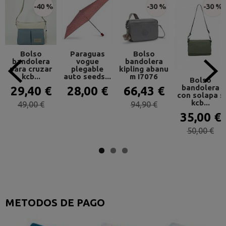
-40 %
-30 %
-30 %
Bolso
Paraguas
Bolso
bandolera
vogue
bandolera
para cruzar
plegable
kipling abanu
kcb...
auto seeds...
m I7076
Bolso
bandolera
29,40 €
28,00 €
66,43 €
con solapa s
kcb...
49,00 €
94,90 €
35,00 €
50,00 €
METODOS DE PAGO