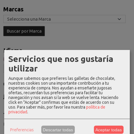
Marcas
Idioma
Servicios que nos gustaría
utilizar
Aunque sabemos que prefieres las galletas de chocolate,
Costes de Envío
nuestras cookies son una importante contribución a tu
experiencia de compra. Nos ayudan a enseñarte jugosas
ofertas, recuerdan tus preferencias para facilitar tu
GRATIS *
navegación y nos avisan si la web se vuelve lenta. Haciendo
Consultar Destinos
click en "Aceptar" confirmas que estás de acuerdo con su
uso.
Para saber más, por favor lea nuestra
política de
privacidad
.
Tu Carrito (0)
El carrito de la compra está vacío
Preferencias
Descartar todas
Aceptar todas