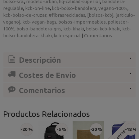
bolso-sra.
modelo-urban
hq-calidad-superior
bandolera-
regulable
kcb-on-line
kcb-bolso-bandolera
vegano-100%
kcb-bolso-de-cruzar
#fibrasrecicladas
[bolsos-kcb]
[articulo-
vegano]
kcb-vegan-bags
bolsos-impermeables
poliester-
100%
bolso-bandolera-gris
kcb-khaki
bolso-kcb-khaki
kcb-
bolso-bandolera-khaki
kcb-especial
|
Comentarios
Descripción
Costes de Envío
Comentarios
Productos Relacionados
-20 %
-5 %
-20 %
-18 %
Agotado