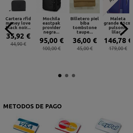
Cartera rfid
Mochila
Billetero piel
Maleta
money love
eastpak
biba
grande 81cm.
black noir...
provider
tombstone
pulsonic
negra...
taupe...
lilac...
35,92 €
95,00 €
36,00 €
146,78 €
44,90 €
100,00 €
45,00 €
179,00 €
METODOS DE PAGO