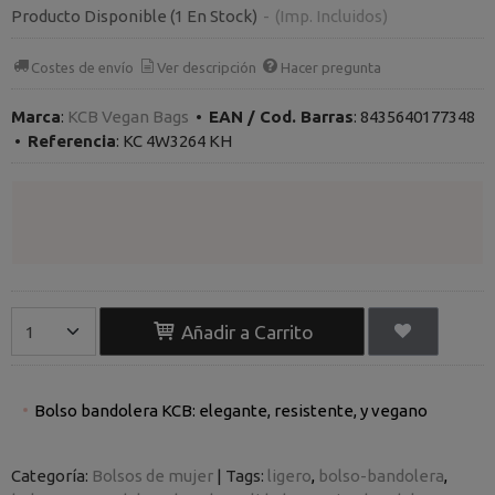
Producto Disponible
(1 En Stock)
-
(Imp. Incluidos)
Costes de envío
Ver descripción
Hacer pregunta
Marca
:
KCB Vegan Bags
•
EAN / Cod. Barras
:
8435640177348
•
Referencia
:
KC 4W3264 KH
Añadir a Carrito
Bolso bandolera KCB: elegante, resistente, y vegano
Categoría:
Bolsos de mujer
|
Tags:
ligero
bolso-bandolera