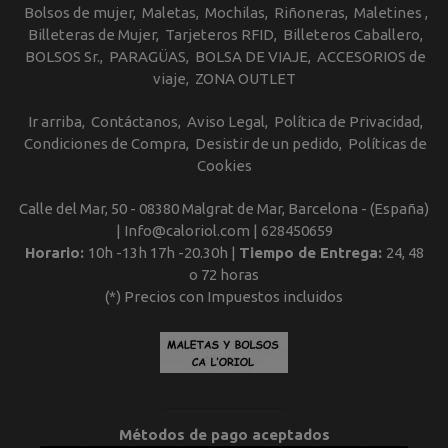
Bolsos de mujer
Maletas
Mochilas
Riñoneras
Maletines
Billeteras de Mujer
Tarjeteros RFID
Billeteros Caballero
BOLSOS Sr.
PARAGÜAS
BOLSA DE VIAJE
ACCESORIOS de
viaje
ZONA OUTLET
Ir arriba
Contáctanos
Aviso Legal
Política de Privacidad
Condiciones de Compra
Desistir de un pedido
Políticas de
Cookies
Calle del Mar, 50 - 08380 Malgrat de Mar, Barcelona - (España)
| Info@caloriol.com |
628450659
Horario:
10h -13h 17h -20.30h |
Tiempo de Entrega:
24, 48
o 72 horas
(*) Precios con Impuestos incluidos
Métodos de pago aceptados