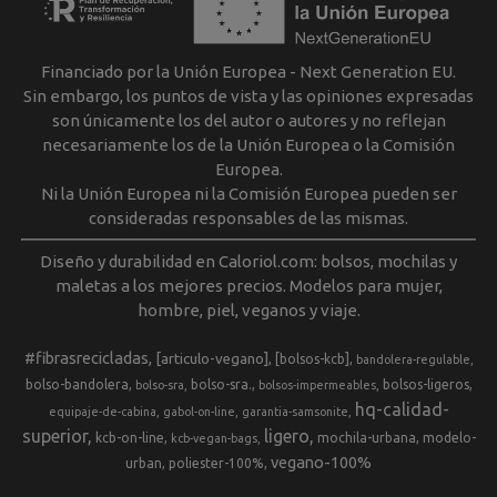
Financiado por la Unión Europea - Next Generation EU.
Sin embargo, los puntos de vista y las opiniones expresadas
son únicamente los del autor o autores y no reflejan
necesariamente los de la Unión Europea o la Comisión
Europea.
Ni la Unión Europea ni la Comisión Europea pueden ser
consideradas responsables de las mismas.
Diseño y durabilidad en Caloriol.com: bolsos, mochilas y
maletas a los mejores precios. Modelos para mujer,
hombre, piel, veganos y viaje.
#fibrasrecicladas
[articulo-vegano]
[bolsos-kcb]
bandolera-regulable
bolso-bandolera
bolso-sra.
bolsos-ligeros
bolso-sra
bolsos-impermeables
hq-calidad-
equipaje-de-cabina
gabol-on-line
garantia-samsonite
superior
ligero
kcb-on-line
mochila-urbana
modelo-
kcb-vegan-bags
vegano-100%
urban
poliester-100%