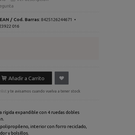
egunta
EAN / Cod. Barras
:
8425126244671
•
23922 016
Añadir a Carrito
list
y te avisamos cuando vuelva a tener stock
a rígida expandible con 4 ruedas dobles
n.
polipropileno, interior con forro reciclado,
or y bolsillos.