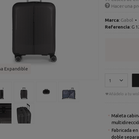
Hacer una pr
Marca
:
Gabol
•
Referencia
:
G 1
na Expandible
Añádelo a tu wish
Maleta cabin
multidirecció
Fabricada en 
doble separad