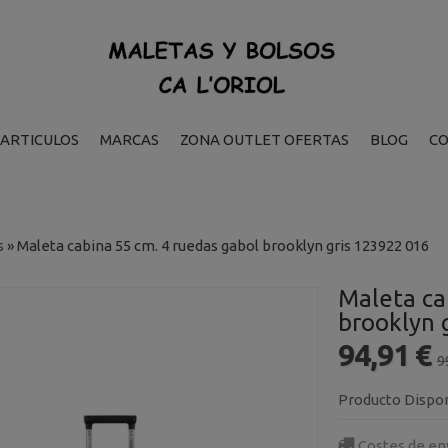
ARTICULOS
MARCAS
ZONA OUTLET OFERTAS
BLOG
C
s
»
Maleta cabina 55 cm. 4 ruedas gabol brooklyn gris 123922 016
Maleta ca
brooklyn 
94,91 €
9
Producto Dispo
Costes de en