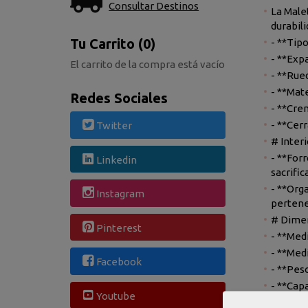
Consultar Destinos
La Male
durabili
Tu Carrito (0)
- **Tipo
- **Exp
El carrito de la compra está vacío
- **Rue
- **Mate
Redes Sociales
- **Cre
- **Cer
Twitter
# Interi
- **For
Linkedin
sacrific
- **Orga
Instagram
pertene
# Dimen
Pinterest
- **Med
- **Med
Facebook
- **Peso
- **Capa
Youtube
- **Capa