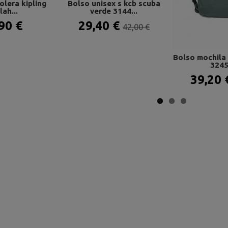
lera kipling
Bolso unisex s kcb scuba
lah...
verde 3144...
90 €
29,40 €
42,00 €
Bolso mochila 
324
39,20