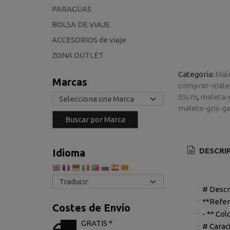
PARAGÜAS
BOLSA DE VIAJE
ACCESORIOS de viaje
ZONA OUTLET
Categoría:
Mal
Marcas
comprar-male
55cm
maleta-
maleta-gris-g
DESCRI
Idioma
# Descr
**Refer
Costes de Envío
- ** Col
GRATIS *
# Carac