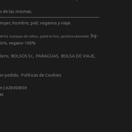
s de las mismas.
ujer, hombre, piel, veganos y viaje.
hq-
geros
equipaje-de-cabina
gabol-on-line
garantia-samsonite
vegano-100%
100%
llero
BOLSOS Sr.
PARAGÜAS
BOLSA DE VIAJE
 un pedido
Políticas de Cookies
m |
628450659
as