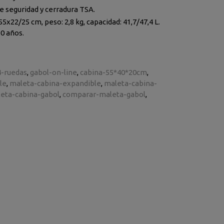
e seguridad y cerradura TSA.
5x22/25 cm, peso: 2,8 kg, capacidad: 41,7/47,4 L.
0 años.
4-ruedas
gabol-on-line
cabina-55*40*20cm
le
maleta-cabina-expandible
maleta-cabina-
eta-cabina-gabol
comparar-maleta-gabol