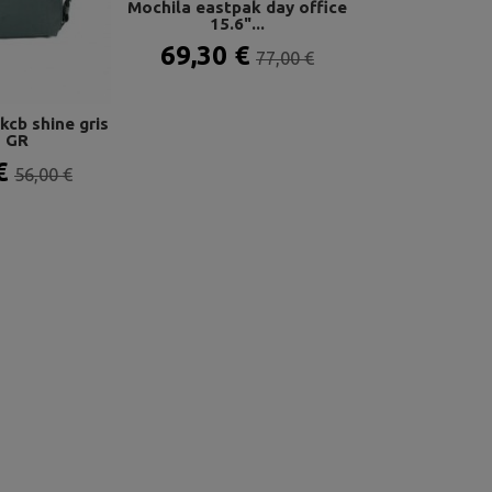
Mochila eastpak day office
Mochila roka l
15.6"...
bantry 
69,30 €
51,96 
77,00 €
kcb shine gris
5 GR
 €
56,00 €