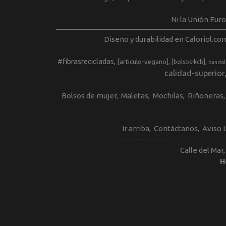
Ni la Unión Eur
Diseño y durabilidad en Caloriol.co
#fibrasrecicladas
[articulo-vegano]
[bolsos-kcb]
bandol
calidad-superior
Bolsos de mujer
Maletas
Mochilas
Riñoneras
Ir arriba
Contáctanos
Aviso 
Calle del Mar
H