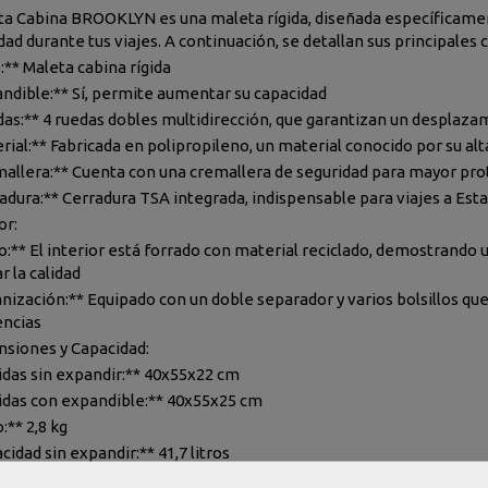
ta Cabina BROOKLYN es una maleta rígida, diseñada específicam
dad durante tus viajes. A continuación, se detallan sus principales c
:** Maleta cabina rígida
andible:** Sí, permite aumentar su capacidad
das:** 4 ruedas dobles multidirección, que garantizan un desplazam
rial:** Fabricada en polipropileno, un material conocido por su alt
mallera:** Cuenta con una cremallera de seguridad para mayor pro
radura:** Cerradura TSA integrada, indispensable para viajes a Es
or:
ro:** El interior está forrado con material reciclado, demostran
ar la calidad
nización:** Equipado con un doble separador y varios bolsillos que 
ncias
siones y Capacidad:
idas sin expandir:** 40x55x22 cm
idas con expandible:** 40x55x25 cm
:** 2,8 kg
cidad sin expandir:** 41,7 litros
cidad con expandible:** 47,4 litros