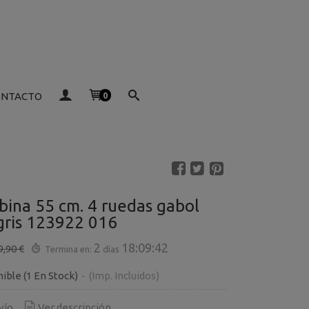
ONTACTO
0
bina 55 cm. 4 ruedas gabol
gris 123922 016
2
18:09:41
9,90 €
Termina en:
días
nible
(1 En Stock)
-
(Imp. Incluidos)
vío
Ver descripción