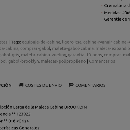
Cremallera d
Medidas: 40x5
Garantía de 1
etas
|
Tags:
equipaje-de-cabina
ligero
tsa
cabina-ryanair
cabina-
ta-cabina
comprar-gabol
maleta-gabol-cabina
maleta-expandib
gabol-gris
maleta-cabina-vueling
garantia-10-anos
comprar-mal
abol
gabol-brooklyn
maletas-polipropileno
|
Comentarios
PCIÓN
COSTES DE ENVÍO
COMENTARIOS
ipción Larga de la Maleta Cabina BROOKLYN
encia:** 123922
or:** 016 <Gris>
terísticas Generales: