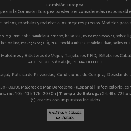
Comisión Europea.
opea ni la Comisión Europea pueden ser consideradas responsable
m: bolsos, mochilas y maletas a los mejores precios. Modelos para m
bolso-bandolera
bolso-sra.
bolsos-li
era-regulable
bolso-sra
bolsos-impermeables
ligero
kcb-on-line
mochila-urbana
modelo-urban
poliester-
kcb-vegan-bags
Maletines
Billeteras de Mujer
Tarjeteros RFID
Billeteros Caba
ACCESORIOS de viaje
ZONA OUTLET
Legal
Política de Privacidad
Condiciones de Compra
Desistir de
, 50 - 08380 Malgrat de Mar, Barcelona - (España) | Info@caloriol.co
orario:
10h -13h 17h -20.30h |
Tiempo de Entrega:
24, 48 o 72 hor
(*) Precios con Impuestos incluidos