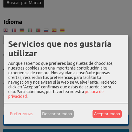
Idioma
Servicios que nos gustaría
utilizar
Costes de Envío
Aunque sabemos que prefieres las galletas de chocolate,
GRATIS *
nuestras cookies son una importante contribución a tu
Consultar Destinos
experiencia de compra. Nos ayudan a enseñarte jugosas
ofertas, recuerdan tus preferencias para facilitar tu
navegación y nos avisan si la web se vuelve lenta. Haciendo
Tu Carrito (0)
click en "Aceptar" confirmas que estás de acuerdo con su
uso.
Para saber más, por favor lea nuestra
política de
El carrito de la compra está vacío
privacidad
.
Redes Sociales
Preferencias
Descartar todas
Aceptar todas
Twitter