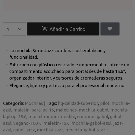
Añadir a Carrito
La mochila Serie Jazz combina sostenibilidad y
funcionalidad.
Fabricado con plástico reciclado e impermeable, ofrece un
compartimento acolchado para portátiles de hasta 15.6",
organizador interior, y cursores de cremalleras seguros.
Elegante, ligero y perfecto para el profesional moderno.
Categoría:
Mochilas
|
Tags:
hq-calidad-superior
pilot
mochila-
azul
maletin-para-pc-16
maletines-mochila-gabol
mochila-
laptop-15.6
mochila-impermeable
comprar-gabol
gabol-
azul
vegano-100%
maletin-15.6
mochila-gabol-azul
jazz-
azul
gabol-jazz
mochila-jazz
mochila-gabol-jazz
|