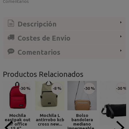
Comentarios
Descripción
Costes de Envío
Comentarios
Productos Relacionados
-30 %
-8 %
-30 %
-30 %
Mochila
Mochila L
Bolso
eastpak out
antirrobo kcb
bandolera
of office
cross new...
mediano
15.6"...
impermeable...