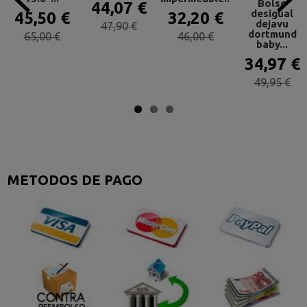
Bolso
44,07 €
desigual
45,50 €
32,20 €
dejavu
47,90 €
dortmund
65,00 €
46,00 €
baby...
34,97 €
49,95 €
METODOS DE PAGO