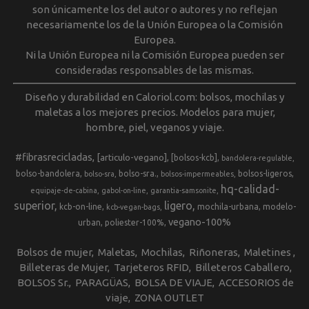
son únicamente los del autor o autores y no reflejan
necesariamente los de la Unión Europea o la Comisión
Europea.
Ni la Unión Europea ni la Comisión Europea pueden ser
consideradas responsables de las mismas.
Diseño y durabilidad en Caloriol.com: bolsos, mochilas y
maletas a los mejores precios. Modelos para mujer,
hombre, piel, veganos y viaje.
#fibrasrecicladas
[articulo-vegano]
[bolsos-kcb]
bandolera-regulable
bolso-bandolera
bolso-sra.
bolsos-ligeros
bolso-sra
bolsos-impermeables
hq-calidad-
equipaje-de-cabina
gabol-on-line
garantia-samsonite
superior
ligero
kcb-on-line
mochila-urbana
modelo-
kcb-vegan-bags
vegano-100%
urban
poliester-100%
Bolsos de mujer
Maletas
Mochilas
Riñoneras
Maletines
Billeteras de Mujer
Tarjeteros RFID
Billeteros Caballero
BOLSOS Sr.
PARAGÜAS
BOLSA DE VIAJE
ACCESORIOS de
viaje
ZONA OUTLET