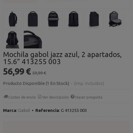
Mochila gabol jazz azul, 2 apartados,
15.6" 413255 003
56,99 €
59,99 €
Producto Disponible
(1 En Stock)
-
(Imp. Incluidos)
Costes de envío
Ver descripción
Hacer pregunta
Marca
:
Gabol
•
Referencia
:
G 413255 003