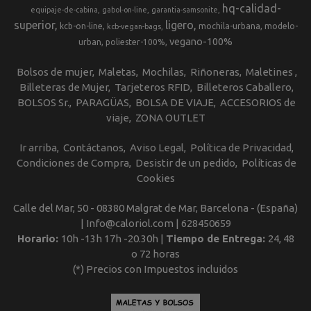
hq-calidad-
equipaje-de-cabina
gabol-on-line
garantia-samsonite
superior
ligero
kcb-on-line
mochila-urbana
modelo-
kcb-vegan-bags
vegano-100%
urban
poliester-100%
Bolsos de mujer
Maletas
Mochilas
Riñoneras
Maletines
Billeteras de Mujer
Tarjeteros RFID
Billeteros Caballero
BOLSOS Sr.
PARAGÜAS
BOLSA DE VIAJE
ACCESORIOS de
viaje
ZONA OUTLET
Ir arriba
Contáctanos
Aviso Legal
Política de Privacidad
Condiciones de Compra
Desistir de un pedido
Políticas de
Cookies
Calle del Mar, 50 - 08380 Malgrat de Mar, Barcelona - (España)
| Info@caloriol.com |
628450659
Horario:
10h -13h 17h -20.30h |
Tiempo de Entrega:
24, 48
o 72 horas
(*) Precios con Impuestos incluidos