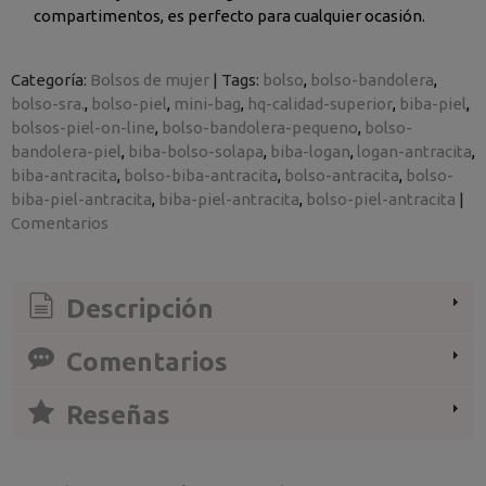
compartimentos, es perfecto para cualquier ocasión.
Categoría:
Bolsos de mujer
|
Tags:
bolso
bolso-bandolera
bolso-sra.
bolso-piel
mini-bag
hq-calidad-superior
biba-piel
bolsos-piel-on-line
bolso-bandolera-pequeno
bolso-
bandolera-piel
biba-bolso-solapa
biba-logan
logan-antracita
biba-antracita
bolso-biba-antracita
bolso-antracita
bolso-
biba-piel-antracita
biba-piel-antracita
bolso-piel-antracita
|
Comentarios
Descripción
Comentarios
Reseñas