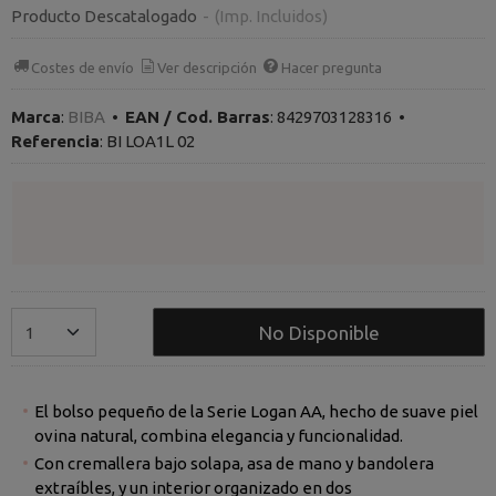
Producto Descatalogado
-
(Imp. Incluidos)
Costes de envío
Ver descripción
Hacer pregunta
Marca
:
BIBA
•
EAN / Cod. Barras
:
8429703128316
•
Referencia
:
BI LOA1L 02
No Disponible
El bolso pequeño de la Serie Logan AA, hecho de suave piel
ovina natural, combina elegancia y funcionalidad.
Con cremallera bajo solapa, asa de mano y bandolera
extraíbles, y un interior organizado en dos