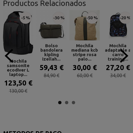
Productos Relacionados
-5 %
-30 %
-50 %
-20 %
Bolso
Mochila
Mochila
bandolera
mediana kcb
adaptable a
kipling
stripe rosa
carro
izellah...
palo...
training...
Mochila
samsonite
59,43 €
30,00 €
27,20 €
ecodiver L
laptop...
84,90 €
60,00 €
34,00 €
123,50 €
130,00 €