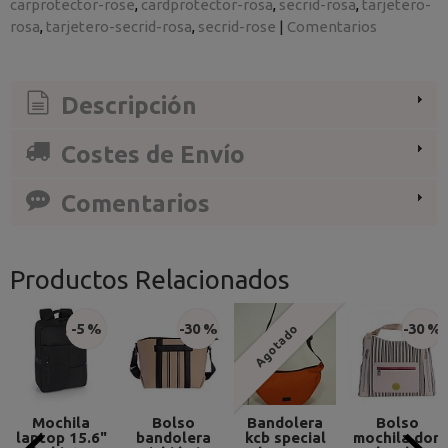
carprotector-rose
cardprotector-rosa
secrid-rosa
tarjetero-
rosa
tarjetero-secrid-rosa
secrid-rose
|
Comentarios
Descripción
Costes de Envío
Comentarios
Productos Relacionados
-5 %
-30 %
-30 %
Agotado
Mochila
Bolso
Bandolera
Bolso
laptop 15.6"
bandolera
kcb special
mochila don