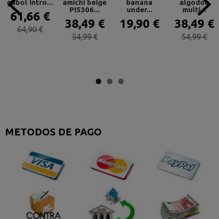
gabol intro...
amichi beige
banana
algodon
PI5306...
under...
multi...
61,66 €
38,49 €
19,90 €
38,49 €
64,90 €
54,99 €
54,99 €
METODOS DE PAGO