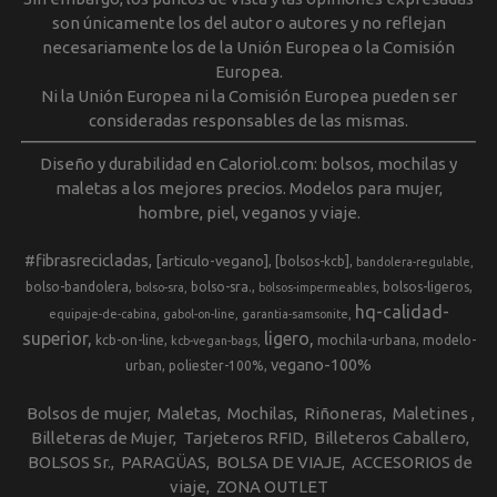
son únicamente los del autor o autores y no reflejan
necesariamente los de la Unión Europea o la Comisión
Europea.
Ni la Unión Europea ni la Comisión Europea pueden ser
consideradas responsables de las mismas.
Diseño y durabilidad en Caloriol.com: bolsos, mochilas y
maletas a los mejores precios. Modelos para mujer,
hombre, piel, veganos y viaje.
#fibrasrecicladas
[articulo-vegano]
[bolsos-kcb]
bandolera-regulable
bolso-bandolera
bolso-sra.
bolsos-ligeros
bolso-sra
bolsos-impermeables
hq-calidad-
equipaje-de-cabina
gabol-on-line
garantia-samsonite
superior
ligero
kcb-on-line
mochila-urbana
modelo-
kcb-vegan-bags
vegano-100%
urban
poliester-100%
Bolsos de mujer
Maletas
Mochilas
Riñoneras
Maletines
Billeteras de Mujer
Tarjeteros RFID
Billeteros Caballero
BOLSOS Sr.
PARAGÜAS
BOLSA DE VIAJE
ACCESORIOS de
viaje
ZONA OUTLET