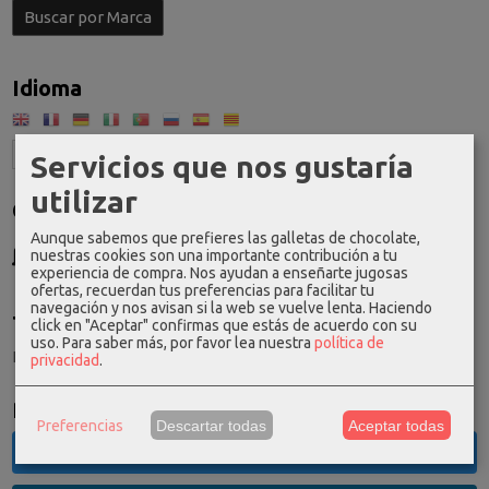
Idioma
Servicios que nos gustaría
utilizar
Costes de Envío
Aunque sabemos que prefieres las galletas de chocolate,
GRATIS *
nuestras cookies son una importante contribución a tu
Consultar Destinos
experiencia de compra. Nos ayudan a enseñarte jugosas
ofertas, recuerdan tus preferencias para facilitar tu
navegación y nos avisan si la web se vuelve lenta. Haciendo
Tu Carrito (0)
click en "Aceptar" confirmas que estás de acuerdo con su
uso.
Para saber más, por favor lea nuestra
política de
El carrito de la compra está vacío
privacidad
.
Redes Sociales
Preferencias
Descartar todas
Aceptar todas
Twitter