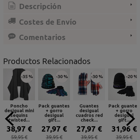
Descripción
Costes de Envío
Comentarios
Productos Relacionados
-35 %
-30 %
-30 %
-20 %
Poncho
Pack guantes
Guantes
Pack guantes
desigual mini
+ gorro
desigual
+ gorro
sequins
desigual
cuadros red
desigual
twisted...
gift...
check...
gift...
38,97 €
27,97 €
27,97 €
31,96 €
59,95 €
39,95 €
39,95 €
39,95 €