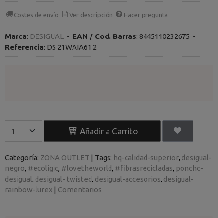
Costes de envío
Ver descripción
Hacer pregunta
Marca
:
DESIGUAL
•
EAN / Cod. Barras
:
8445110232675
•
Referencia
:
DS 21WAIA61 2
Añadir a Carrito
Categoría:
ZONA OUTLET
|
Tags:
hq-calidad-superior
desigual-
negro
#ecoligic
#lovetheworld
#fibrasrecicladas
poncho-
desigual
desigual- twisted
desigual-accesorios
desigual-
rainbow-lurex
|
Comentarios