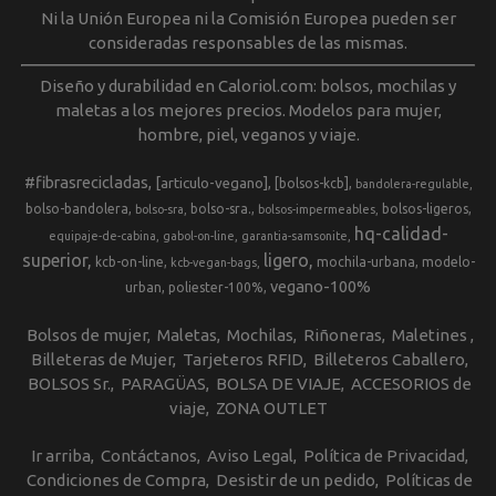
Ni la Unión Europea ni la Comisión Europea pueden ser
consideradas responsables de las mismas.
Diseño y durabilidad en Caloriol.com: bolsos, mochilas y
maletas a los mejores precios. Modelos para mujer,
hombre, piel, veganos y viaje.
#fibrasrecicladas
[articulo-vegano]
[bolsos-kcb]
bandolera-regulable
bolso-bandolera
bolso-sra.
bolsos-ligeros
bolso-sra
bolsos-impermeables
hq-calidad-
equipaje-de-cabina
gabol-on-line
garantia-samsonite
superior
ligero
kcb-on-line
mochila-urbana
modelo-
kcb-vegan-bags
vegano-100%
urban
poliester-100%
Bolsos de mujer
Maletas
Mochilas
Riñoneras
Maletines
Billeteras de Mujer
Tarjeteros RFID
Billeteros Caballero
BOLSOS Sr.
PARAGÜAS
BOLSA DE VIAJE
ACCESORIOS de
viaje
ZONA OUTLET
Ir arriba
Contáctanos
Aviso Legal
Política de Privacidad
Condiciones de Compra
Desistir de un pedido
Políticas de