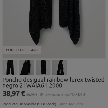
PONCHO DESIGUAL
Poncho desigual rainbow lurex twisted
negro 21WAIA61 2000
38,97 €
2
1:04:39
59,95 €
Termina en:
días
Producto Disponible
(1 En Stock)
-
(Imp. Incluidos)