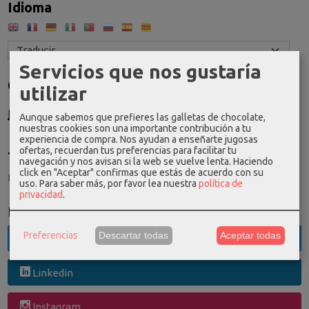
Idioma
Servicios que nos gustaría
Costes de Envío
utilizar
GRATIS *
Aunque sabemos que prefieres las galletas de chocolate,
Consultar Destinos
nuestras cookies son una importante contribución a tu
experiencia de compra. Nos ayudan a enseñarte jugosas
ofertas, recuerdan tus preferencias para facilitar tu
Tu Carrito (0)
navegación y nos avisan si la web se vuelve lenta. Haciendo
click en "Aceptar" confirmas que estás de acuerdo con su
El carrito de la compra está vacío
uso.
Para saber más, por favor lea nuestra
política de
privacidad
.
Redes Sociales
Preferencias
Descartar todas
Aceptar todas
Twitter
Linkedin
Instagram