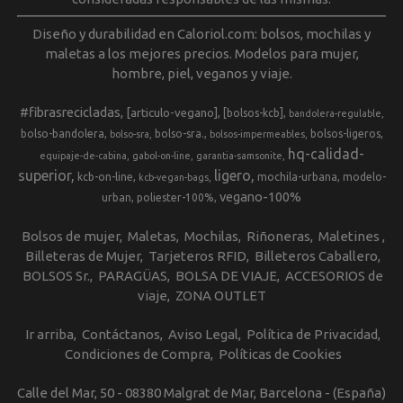
Diseño y durabilidad en Caloriol.com: bolsos, mochilas y
maletas a los mejores precios. Modelos para mujer,
hombre, piel, veganos y viaje.
#fibrasrecicladas
[articulo-vegano]
[bolsos-kcb]
bandolera-regulable
bolso-bandolera
bolso-sra.
bolsos-ligeros
bolso-sra
bolsos-impermeables
hq-calidad-
equipaje-de-cabina
gabol-on-line
garantia-samsonite
superior
ligero
kcb-on-line
mochila-urbana
modelo-
kcb-vegan-bags
vegano-100%
urban
poliester-100%
Bolsos de mujer
Maletas
Mochilas
Riñoneras
Maletines
Billeteras de Mujer
Tarjeteros RFID
Billeteros Caballero
BOLSOS Sr.
PARAGÜAS
BOLSA DE VIAJE
ACCESORIOS de
viaje
ZONA OUTLET
Ir arriba
Contáctanos
Aviso Legal
Política de Privacidad
Condiciones de Compra
Políticas de Cookies
Calle del Mar, 50 - 08380 Malgrat de Mar, Barcelona - (España)