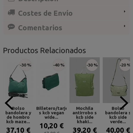
Costes de Envío
Comentarios
Productos Relacionados
-30 %
-40 %
-30 %
-20 %
Bolso
Billetero/tarjetero
Mochila
Bolso
bandolera y
s kcb vegan
antirrobo s
bandolera s
de hombro
wide...
kcb side
kcb side
kcb maze...
khaki...
verde...
10,20 €
37,10 €
39,20 €
40,00 €