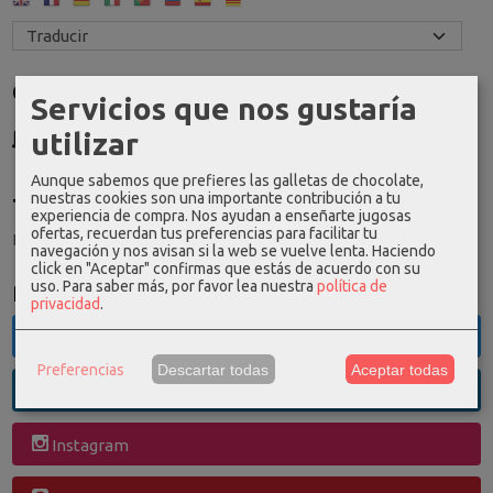
Costes de Envío
Servicios que nos gustaría
GRATIS *
utilizar
Consultar Destinos
Aunque sabemos que prefieres las galletas de chocolate,
nuestras cookies son una importante contribución a tu
Tu Carrito (0)
experiencia de compra. Nos ayudan a enseñarte jugosas
ofertas, recuerdan tus preferencias para facilitar tu
El carrito de la compra está vacío
navegación y nos avisan si la web se vuelve lenta. Haciendo
click en "Aceptar" confirmas que estás de acuerdo con su
uso.
Para saber más, por favor lea nuestra
política de
Redes Sociales
privacidad
.
Twitter
Preferencias
Descartar todas
Aceptar todas
Linkedin
Instagram