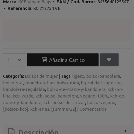
Marca
:
KCB Vegan Bags
•
EAN / Cod. Barras
:
8435640125547
•
Referencia
:
KC 212754 VE
Añadir a Carrito
Categoría:
Bolsos de mujer
|
Tags:
ligero
bolso-bandolera
bolso-sra.
modelo-urban
bolso-mini
hq-calidad-superior
bandolera-regulable
bolso-de-mano-y-bandolera
kcb-on-
line
kcb-verde
kcb-bolso-bandolera
vegano-100%
kcb-de-
mano-y-bandolera
kcb-bolso-de-cruzar
bolso-vegano
[bolsos-kcb]
kcb-arles
[summer22]
|
Comentarios
Descripción