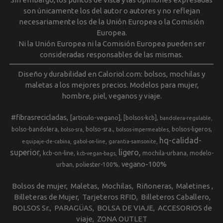
son únicamente los del autor o autores y no reflejan
necesariamente los de la Unión Europea o la Comisión
Europea.
Ni la Unión Europea ni la Comisión Europea pueden ser
consideradas responsables de las mismas.
Diseño y durabilidad en Caloriol.com: bolsos, mochilas y
maletas a los mejores precios. Modelos para mujer,
hombre, piel, veganos y viaje.
#fibrasrecicladas
[articulo-vegano]
[bolsos-kcb]
bandolera-regulable
bolso-bandolera
bolso-sra.
bolsos-ligeros
bolso-sra
bolsos-impermeables
hq-calidad-
equipaje-de-cabina
gabol-on-line
garantia-samsonite
superior
ligero
kcb-on-line
mochila-urbana
modelo-
kcb-vegan-bags
vegano-100%
urban
poliester-100%
Bolsos de mujer
Maletas
Mochilas
Riñoneras
Maletines
Billeteras de Mujer
Tarjeteros RFID
Billeteros Caballero
BOLSOS Sr.
PARAGÜAS
BOLSA DE VIAJE
ACCESORIOS de
viaje
ZONA OUTLET