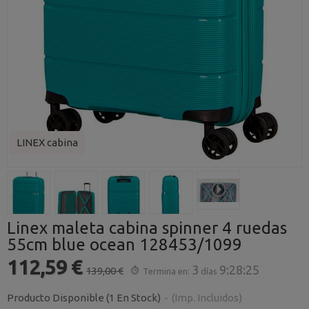
LINEX cabina
Linex maleta cabina spinner 4 ruedas
55cm blue ocean 128453/1099
112,59 €
3
9:28:24
139,00 €
Termina en:
días
Producto Disponible
(1 En Stock)
-
(Imp. Incluidos)