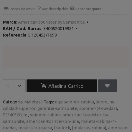
Costes de envío
Ver descripción
Hacer pregunta
Marca
:
American tourister by Samsonite
•
EAN / Cod. Barras
:
5400520019981
•
Referencia
:
S 128453/1099
Añadir a Carrito
Categoría:
Maletas
|
Tags:
equipaje-de-cabina
ligero
hq-
calidad-superior
garantia-samsonite
spinner-(4-ruedas)
55*40*20cm.
spinner-cabina
american-tourister-by-
samsonite
american-torister-on-line
maleta-cabina-4-
ruedas
maleta-turquesa
tsa-lock
[maletas-cabina]
american-