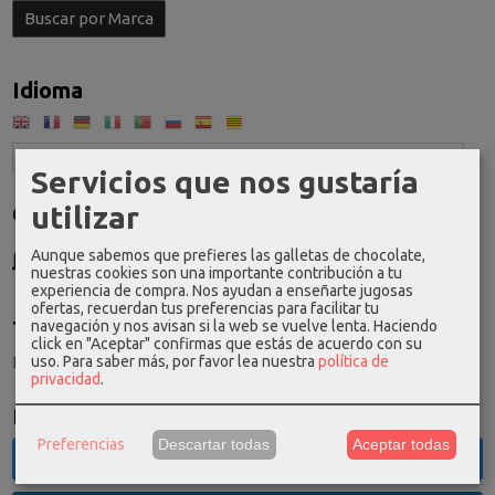
Idioma
Servicios que nos gustaría
utilizar
Costes de Envío
GRATIS *
Aunque sabemos que prefieres las galletas de chocolate,
Consultar Destinos
nuestras cookies son una importante contribución a tu
experiencia de compra. Nos ayudan a enseñarte jugosas
ofertas, recuerdan tus preferencias para facilitar tu
navegación y nos avisan si la web se vuelve lenta. Haciendo
Tu Carrito (0)
click en "Aceptar" confirmas que estás de acuerdo con su
uso.
Para saber más, por favor lea nuestra
política de
El carrito de la compra está vacío
privacidad
.
Redes Sociales
Preferencias
Descartar todas
Aceptar todas
Twitter