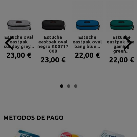
Estuche oval
Estuche
Estuche
Estuche
eastpak
eastpak oval
eastpak oval
eastpak oval
sunday grey...
negro K00717
bang blue...
gaming
008
green...
23,00 €
22,00 €
23,00 €
22,00 €
METODOS DE PAGO