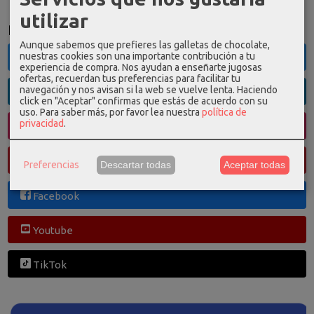
utilizar
Redes Sociales
Aunque sabemos que prefieres las galletas de chocolate,
nuestras cookies son una importante contribución a tu
Twitter
experiencia de compra. Nos ayudan a enseñarte jugosas
ofertas, recuerdan tus preferencias para facilitar tu
navegación y nos avisan si la web se vuelve lenta. Haciendo
Linkedin
click en "Aceptar" confirmas que estás de acuerdo con su
uso.
Para saber más, por favor lea nuestra
política de
privacidad
.
Instagram
Pinterest
Preferencias
Descartar todas
Aceptar todas
Facebook
Youtube
TikTok