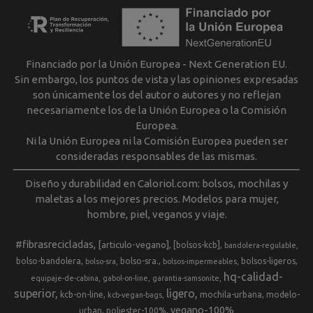
Financiado por la Unión Europea - Next Generation EU.
Sin embargo, los puntos de vista y las opiniones expresadas
son únicamente los del autor o autores y no reflejan
necesariamente los de la Unión Europea o la Comisión
Europea.
Ni la Unión Europea ni la Comisión Europea pueden ser
consideradas responsables de las mismas.
Diseño y durabilidad en Caloriol.com: bolsos, mochilas y
maletas a los mejores precios. Modelos para mujer,
hombre, piel, veganos y viaje.
#fibrasrecicladas
[articulo-vegano]
[bolsos-kcb]
bandolera-regulable
bolso-bandolera
bolso-sra.
bolsos-ligeros
bolso-sra
bolsos-impermeables
hq-calidad-
equipaje-de-cabina
gabol-on-line
garantia-samsonite
superior
ligero
kcb-on-line
mochila-urbana
modelo-
kcb-vegan-bags
vegano-100%
urban
poliester-100%