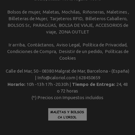
Bolsos de mujer
Maletas
Mochilas
Riñoneras
Maletines
Billeteras de Mujer
Tarjeteros RFID
Billeteros Caballero
BOLSOS Sr.
PARAGÜAS
BOLSA DE VIAJE
ACCESORIOS de
viaje
ZONA OUTLET
Ir arriba
Contáctanos
Aviso Legal
Política de Privacidad
Condiciones de Compra
Desistir de un pedido
Políticas de
Cookies
Calle del Mar, 50 - 08380 Malgrat de Mar, Barcelona - (España)
| Info@caloriol.com |
628450659
Horario:
10h -13h 17h -20.30h |
Tiempo de Entrega:
24, 48
o 72 horas
(*) Precios con Impuestos incluidos