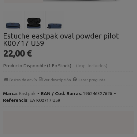
Estuche eastpak oval powder pilot
K00717 U59
22,00 €
Producto Disponible
(1 En Stock)
-
(Imp. Incluidos)
Costes de envío
Ver descripción
Hacer pregunta
Marca
:
Eastpak
•
EAN / Cod. Barras
:
196246327626
•
Referencia
:
EA K00717 U59