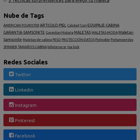
5 Técnicas sorprendentes para elegir tu maleta
Nube de Tags
ARTICULO-PIEL
EQUIPAJE-CABINA
AMERICAN-TOURISTER
Calidad
Curv
GARANTIA-SAMSONITE
MALETAS
Maletas-
Garantias
Historia
MALETAS-MODA
Samsonite
Maletas-de-cabina
PESO
PROTECCIÓN-DATOS
Pielnoble
Portamonedas
SPINNER
TAMAÑOS-CABINA
billeteras-sr.
tsa-lock
Redes Sociales
Twitter
Linkedin
Instagram
Pinterest
Facebook