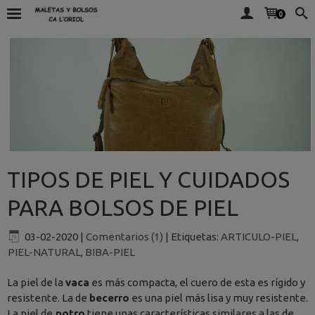
0
TIPOS DE PIEL Y CUIDADOS
PARA BOLSOS DE PIEL
03-02-2020
|
Comentarios (1)
|
Etiquetas:
ARTICULO-PIEL
,
PIEL-NATURAL
,
BIBA-PIEL
La piel de la
vaca
es más compacta, el cuero de esta es rígido y
resistente. La de
becerro
es una piel más lisa y muy resistente.
La piel de
potro
tiene unas características similares a las de