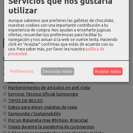
Servicios que nos gustaría
utilizar
Aunque sabemos que prefieres las galletas de chocolate,
nuestras cookies son una importante contribución a tu
experiencia de compra. Nos ayudan a enseñarte jugosas
ofertas, recuerdan tus preferencias para facilitar tu
navegación y nos avisan si la web se vuelve lenta. Haciendo
click en "Aceptar" confirmas que estás de acuerdo con su
uso.
Para saber más, por favor lea nuestra
política de
privacidad
.
Últimos Posts
Mochilas cabina y equipaje de mano
Preferencias
Descartar todas
Aceptar todas
“Cómo elegir la maleta de viaje perfecta según tu destino y
tipo de viaje”
Mantenimiento de articulos en piel i tela
Servicio Técnico Oficial Samsonite
TIPOS DE BOLSO
Datos para elegir maletas de viaje
Samsonite / Sustainability
Por un #planeta mas #limpio, #reciclar
Viajes durante la pandemia de coronavirus