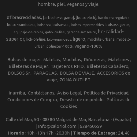
hombre, piel, veganos y viaje.
#fibrasrecicladas
[articulo-vegano]
[bolsos-kcb]
bandolera-regulable
bolso-bandolera
bolso-sra.
bolsos-ligeros
bolso-sra
bolsos-impermeables
hq-calidad-
equipaje-de-cabina
gabol-on-line
garantia-samsonite
superior
ligero
kcb-on-line
mochila-urbana
modelo-
kcb-vegan-bags
vegano-100%
urban
poliester-100%
Bolsos de mujer
Maletas
Mochilas
Riñoneras
Maletines
Billeteras de Mujer
Tarjeteros RFID
Billeteros Caballero
BOLSOS Sr.
PARAGÜAS
BOLSA DE VIAJE
ACCESORIOS de
viaje
ZONA OUTLET
Ir arriba
Contáctanos
Aviso Legal
Política de Privacidad
Condiciones de Compra
Desistir de un pedido
Políticas de
Cookies
Calle del Mar, 50 - 08380 Malgrat de Mar, Barcelona - (España)
| Info@caloriol.com |
628450659
Horario:
10h -13h 17h -20.30h |
Tiempo de Entrega:
24, 48